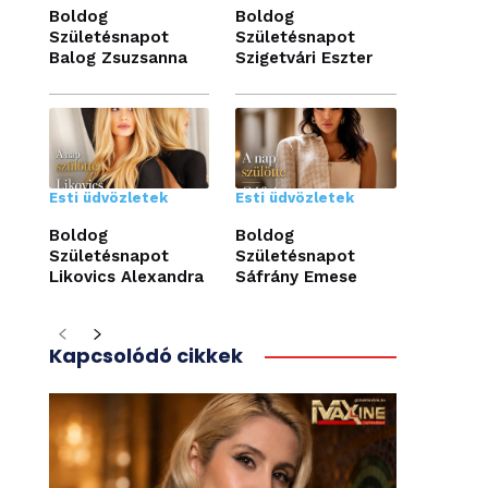
Boldog
Boldog
Születésnapot
Születésnapot
Balog Zsuzsanna
Szigetvári Eszter
Esti üdvözletek
Esti üdvözletek
Boldog
Boldog
Születésnapot
Születésnapot
Likovics Alexandra
Sáfrány Emese
Kapcsolódó cikkek