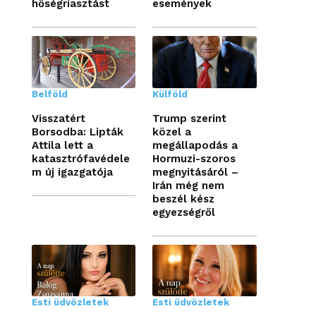
hőségriasztást
események
Belföld
Külföld
Visszatért
Trump szerint
Borsodba: Lipták
közel a
Attila lett a
megállapodás a
katasztrófavédele
Hormuzi-szoros
m új igazgatója
megnyitásáról –
Irán még nem
beszél kész
egyezségről
Esti üdvözletek
Esti üdvözletek