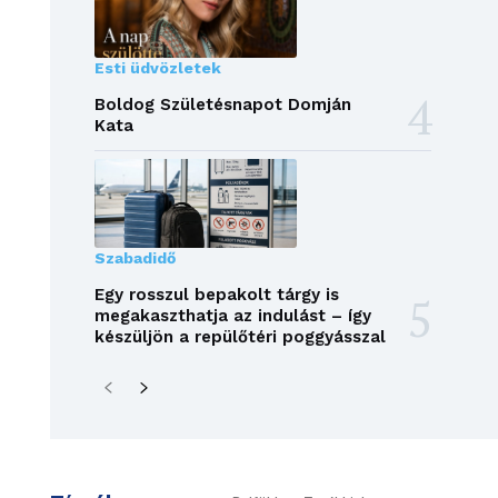
Esti üdvözletek
Boldog Születésnapot Domján
Kata
Szabadidő
Egy rosszul bepakolt tárgy is
megakaszthatja az indulást – így
készüljön a repülőtéri poggyásszal