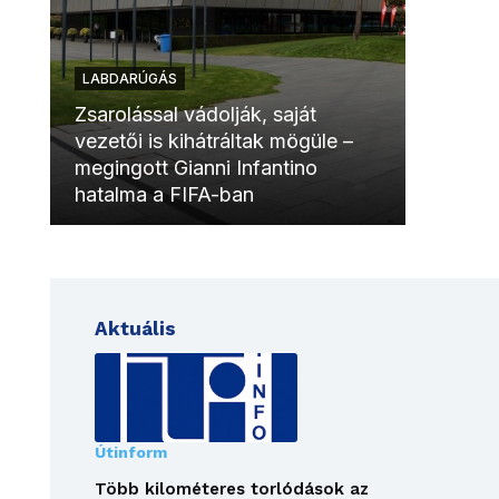
LABDARÚGÁS
LABDAR
Zsarolással vádolják, saját
vezetői is kihátráltak mögüle –
Molinóv
megingott Gianni Infantino
szurkol
hatalma a FIFA-ban
meccsk
Aktuális
Útinform
Több kilométeres torlódások az