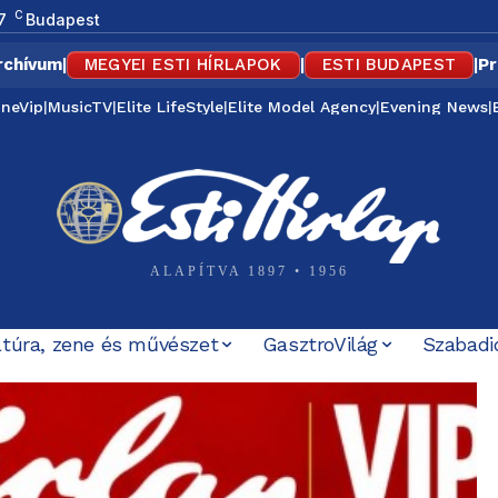
C
7
Budapest
rchívum
|
MEGYEI ESTI HÍRLAPOK
|
ESTI BUDAPEST
|
Pr
ineVip
|
MusicTV
|
Elite LifeStyle
|
Elite Model Agency
|
Evening News
|
ALAPÍTVA 1897 • 1956
ltúra, zene és művészet
GasztroVilág
Szabadi