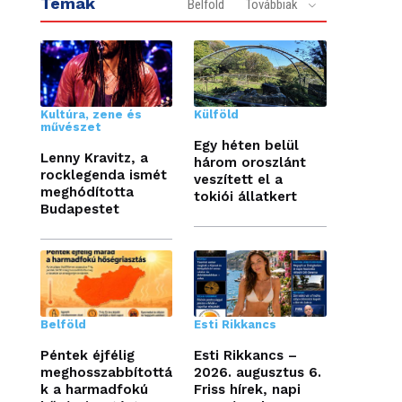
Témák
Belföld
Továbbiak
Kultúra, zene és
Külföld
művészet
Egy héten belül
Lenny Kravitz, a
három oroszlánt
rocklegenda ismét
veszített el a
meghódította
tokiói állatkert
Budapestet
Belföld
Esti Rikkancs
Péntek éjfélig
Esti Rikkancs –
meghosszabbítottá
2026. augusztus 6.
k a harmadfokú
Friss hírek, napi