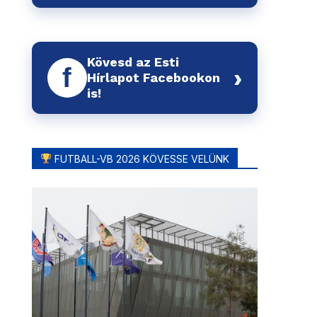
Kövesd az Esti
f
›
Hírlapot Facebookon
is!
FUTBALL-VB 2026 KÖVESSE VELÜNK