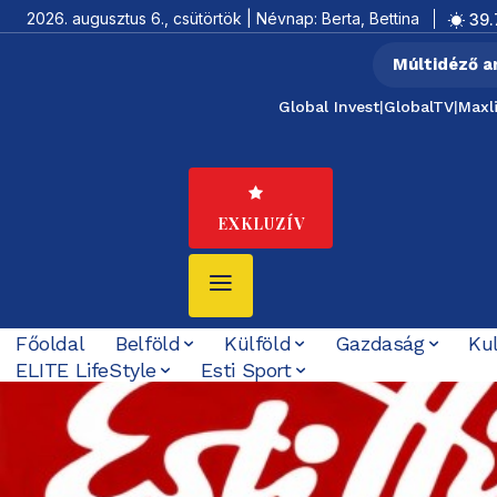
2026. augusztus 6., csütörtök | Névnap: Berta, Bettina
39.
Múltidéző a
Global Invest
|
GlobalTV
|
Maxl
EXKLUZÍV
Főoldal
Belföld
Külföld
Gazdaság
Ku
ELITE LifeStyle
Esti Sport