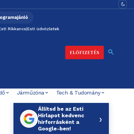
ogramajánló
Esti Rikkancs
|
Esti üdvözletek
ELŐFIZETÉS
dő
Járműzóna
Tech & Tudomány
Állítsd be az Esti
Hírlapot kedvenc
›
hírforrásként a
Google-ben!