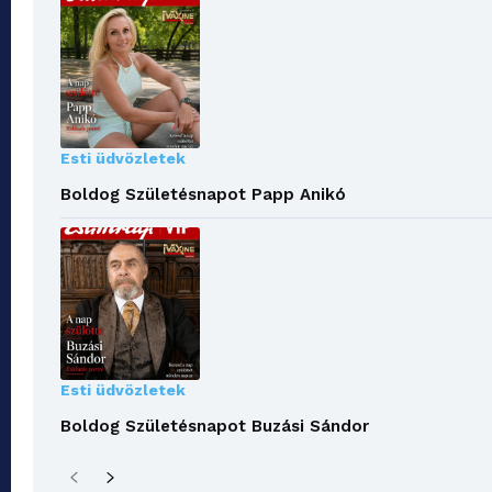
Esti üdvözletek
Boldog Születésnapot Papp Anikó
Esti üdvözletek
Boldog Születésnapot Buzási Sándor