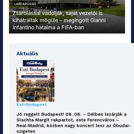
LABDARÚGÁS
L
Zsarolással vádolják, saját vezetői is
kihátráltak mögüle – megingott Gianni
Mo
Infantino hatalma a FIFA-ban
el
Aktuális
Esti Budapest
Jó reggelt Budapest! 08. 08. – Délben lezárják a
Slachta Margit rakpartot, este Ferencváros –
Real-Madrid, közben nagy koncert lesz az Óbudai-
szigeten