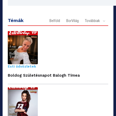
Témák
Belföld
BorVilág
Továbbiak
Esti üdvözletek
Boldog Születésnapot Balogh Tímea