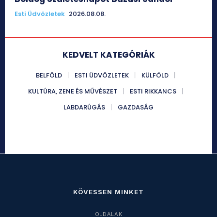
Esti Üdvözletek
2026.08.08.
KEDVELT KATEGÓRIÁK
BELFÖLD
ESTI ÜDVÖZLETEK
KÜLFÖLD
KULTÚRA, ZENE ÉS MŰVÉSZET
ESTI RIKKANCS
LABDARÚGÁS
GAZDASÁG
KÖVESSEN MINKET
OLDALAK