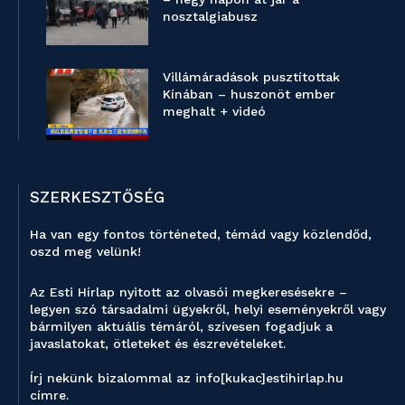
nosztalgiabusz
Villámáradások pusztítottak
Kínában – huszonöt ember
meghalt + videó
SZERKESZTŐSÉG
Ha van egy fontos történeted, témád vagy közlendőd,
oszd meg velünk!
Az Esti Hírlap nyitott az olvasói megkeresésekre –
legyen szó társadalmi ügyekről, helyi eseményekről vagy
bármilyen aktuális témáról, szívesen fogadjuk a
javaslatokat, ötleteket és észrevételeket.
Írj nekünk bizalommal az info[kukac]estihirlap.hu
címre.