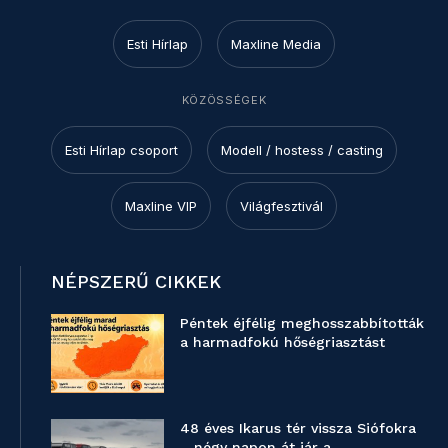
Esti Hírlap
Maxline Media
KÖZÖSSÉGEK
Esti Hírlap csoport
Modell / hostess / casting
Maxline VIP
Világfesztivál
NÉPSZERŰ CIKKEK
Péntek éjfélig meghosszabbították
a harmadfokú hőségriasztást
48 éves Ikarus tér vissza Siófokra
– négy napon át jár a