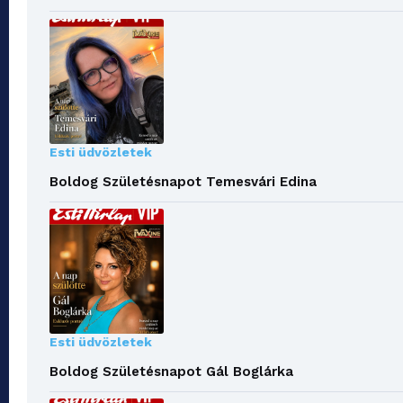
Esti üdvözletek
Boldog Születésnapot Temesvári Edina
Esti üdvözletek
Boldog Születésnapot Gál Boglárka