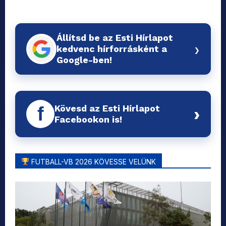
Állítsd be az Esti Hírlapot
›
kedvenc hírforrásként a
Google-ben!
Kövesd az Esti Hírlapot
f
›
Facebookon is!
FUTBALL-VB 2026 KÖVESSE VELÜNK