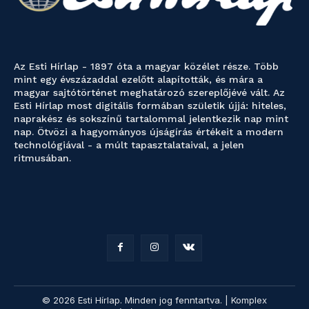
Az Esti Hírlap - 1897 óta a magyar közélet része. Több
mint egy évszázaddal ezelőtt alapították, és mára a
magyar sajtótörténet meghatározó szereplőjévé vált. Az
Esti Hírlap most digitális formában születik újjá: hiteles,
naprakész és sokszínű tartalommal jelentkezik nap mint
nap. Ötvözi a hagyományos újságírás értékeit a modern
technológiával - a múlt tapasztalataival, a jelen
ritmusában.
© 2026 Esti Hírlap. Minden jog fenntartva. | Komplex