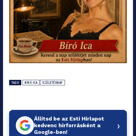
TAGS
BÍRÓ ICA
SZÜLETÉSNAP
Állítsd be az Esti Hírlapot
›
kedvenc hírforrásként a
Google-ben!