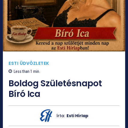
ESTI ÜDVÖZLETEK
Less than 1
min.
Boldog Születésnapot
Bíró Ica
írta:
Esti Hírlap