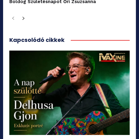
Boldog Születésnapot Őri Zsuzsanna
Kapcsolódó cikkek