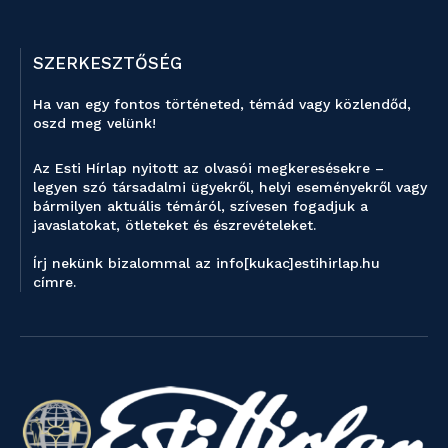
SZERKESZTŐSÉG
Ha van egy fontos történeted, témád vagy közlendőd,
oszd meg velünk!
Az Esti Hírlap nyitott az olvasói megkeresésekre –
legyen szó társadalmi ügyekről, helyi eseményekről vagy
bármilyen aktuális témáról, szívesen fogadjuk a
javaslatokat, ötleteket és észrevételeket.
Írj nekünk bizalommal az info[kukac]estihirlap.hu
címre.