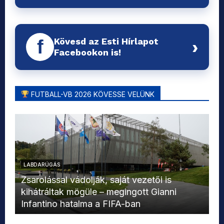
Kövesd az Esti Hírlapot
f
›
Facebookon is!
FUTBALL-VB 2026 KÖVESSE VELÜNK
LABDARÚGÁS
L
Zsarolással vádolják, saját vezetői is
kihátráltak mögüle – megingott Gianni
Mo
Infantino hatalma a FIFA-ban
el