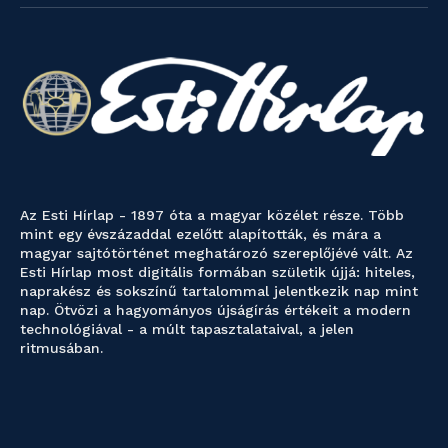
Az Esti Hírlap - 1897 óta a magyar közélet része. Több
mint egy évszázaddal ezelőtt alapították, és mára a
magyar sajtótörténet meghatározó szereplőjévé vált. Az
Esti Hírlap most digitális formában születik újjá: hiteles,
naprakész és sokszínű tartalommal jelentkezik nap mint
nap. Ötvözi a hagyományos újságírás értékeit a modern
technológiával - a múlt tapasztalataival, a jelen
ritmusában.