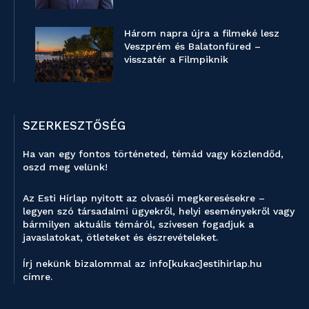
Három napra újra a filmeké lesz
Veszprém és Balatonfüred –
visszatér a Filmpiknik
SZERKESZTŐSÉG
Ha van egy fontos történeted, témád vagy közlendőd,
oszd meg velünk!
Az Esti Hírlap nyitott az olvasói megkeresésekre –
legyen szó társadalmi ügyekről, helyi eseményekről vagy
bármilyen aktuális témáról, szívesen fogadjuk a
javaslatokat, ötleteket és észrevételeket.
Írj nekünk bizalommal az info[kukac]estihirlap.hu
címre.