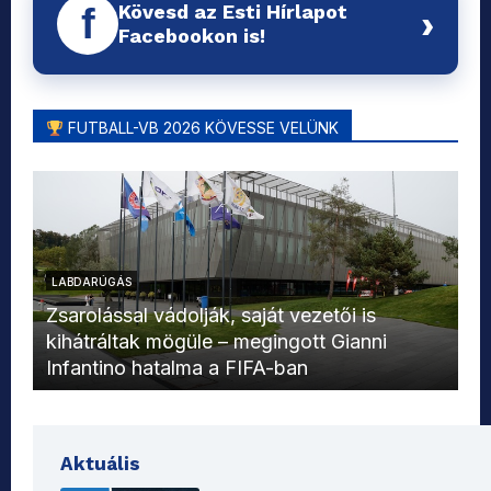
Kövesd az Esti Hírlapot
f
›
Facebookon is!
FUTBALL-VB 2026 KÖVESSE VELÜNK
LABDARÚGÁS
L
Zsarolással vádolják, saját vezetői is
kihátráltak mögüle – megingott Gianni
Mo
Infantino hatalma a FIFA-ban
el
Aktuális