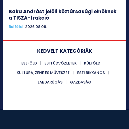
Baka Andrást jelöli köztársasági elnöknek
a TISZA-frakció
Belföld
2026.08.08.
KEDVELT KATEGÓRIÁK
BELFÖLD
ESTI ÜDVÖZLETEK
KÜLFÖLD
KULTÚRA, ZENE ÉS MŰVÉSZET
ESTI RIKKANCS
LABDARÚGÁS
GAZDASÁG