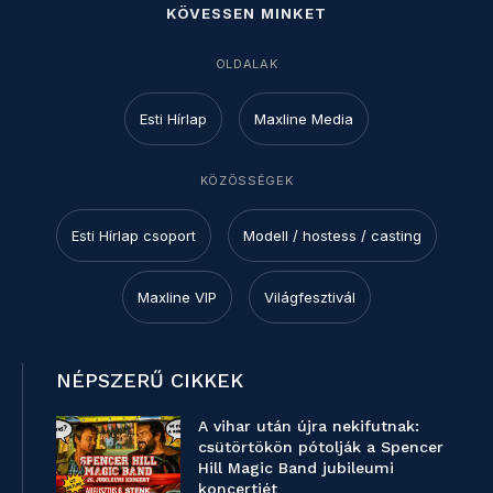
KÖVESSEN MINKET
OLDALAK
Esti Hírlap
Maxline Media
KÖZÖSSÉGEK
Esti Hírlap csoport
Modell / hostess / casting
Maxline VIP
Világfesztivál
NÉPSZERŰ CIKKEK
A vihar után újra nekifutnak:
csütörtökön pótolják a Spencer
Hill Magic Band jubileumi
koncertjét