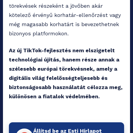
törekvések részeként a jövőben akár
kötelező érvényű korhatár-ellenőrzést vagy
még magasabb korhatárt is bevezethetnek
bizonyos platformokon.
Az új TikTok-fejlesztés nem elszigetelt
technológiai újítás, hanem része annak a
szélesebb európai törekvésnek, amely a
digitális világ felelősségteljesebb és
biztonságosabb használatát célozza meg,
különösen a fiatalok védelmében.
Állítsd be az Esti Hírlapot