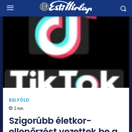
BELFÖLD
2
min.
Szigorúbb életkor-
ellenőrzést vezettek be a