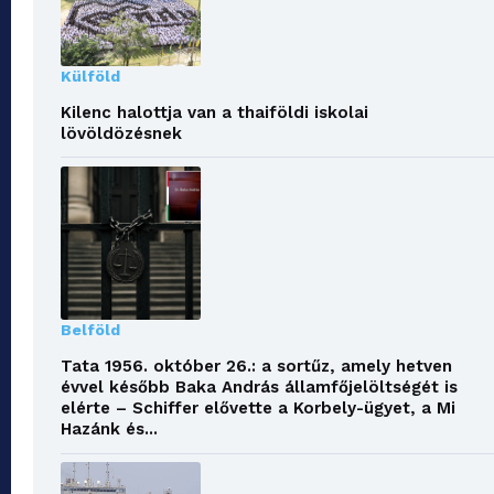
Külföld
Kilenc halottja van a thaiföldi iskolai
lövöldözésnek
Belföld
Tata 1956. október 26.: a sortűz, amely hetven
évvel később Baka András államfőjelöltségét is
elérte – Schiffer elővette a Korbely-ügyet, a Mi
Hazánk és...