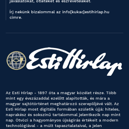
javaslatokat, ötleteket és észrevételeket.
Írj nekünk bizalommal az info[kukac]estihirlap.hu
címre.
Az Esti Hírlap - 1897 óta a magyar közélet része. Több
mint egy évszázaddal ezelőtt alapították, és mára a
magyar sajtótörténet meghatározó szereplőjévé vált. Az
Esti Hírlap most digitális formában születik újjá: hiteles,
naprakész és sokszínű tartalommal jelentkezik nap mint
nap. Ötvözi a hagyományos újságírás értékeit a modern
technológiával - a múlt tapasztalataival, a jelen