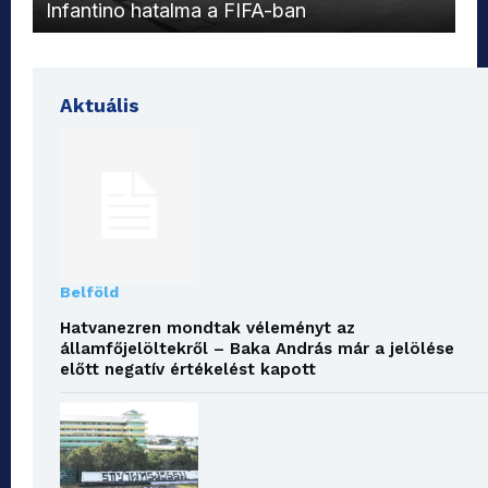
Infantino hatalma a FIFA-ban
el
Aktuális
Belföld
Hatvanezren mondtak véleményt az
államfőjelöltekről – Baka András már a jelölése
előtt negatív értékelést kapott