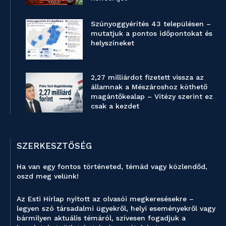
Szúnyoggyérítés 43 településen –
mutatjuk a pontos időpontokat és
helyszíneket
2,27 milliárdot fizetett vissza az
államnak a Mészároshoz köthető
magántőkealap – Vitézy szerint ez
csak a kezdet
SZERKESZTŐSÉG
Ha van egy fontos történeted, témád vagy közlendőd,
oszd meg velünk!
Az Esti Hírlap nyitott az olvasói megkeresésekre –
legyen szó társadalmi ügyekről, helyi eseményekről vagy
bármilyen aktuális témáról, szívesen fogadjuk a