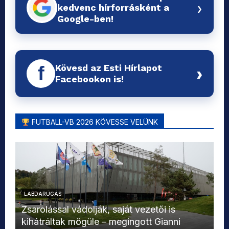
›
kedvenc hírforrásként a
Google-ben!
Kövesd az Esti Hírlapot
f
›
Facebookon is!
FUTBALL-VB 2026 KÖVESSE VELÜNK
LABDARÚGÁS
L
Zsarolással vádolják, saját vezetői is
kihátráltak mögüle – megingott Gianni
Mo