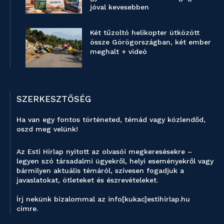
jóval kevesebben
Két tűzoltó helikopter ütközött
össze Görögországban, két ember
meghalt + videó
SZERKESZTŐSÉG
Ha van egy fontos történeted, témád vagy közlendőd,
oszd meg velünk!
Az Esti Hírlap nyitott az olvasói megkeresésekre –
legyen szó társadalmi ügyekről, helyi eseményekről vagy
bármilyen aktuális témáról, szívesen fogadjuk a
javaslatokat, ötleteket és észrevételeket.
Írj nekünk bizalommal az info[kukac]estihirlap.hu
címre.