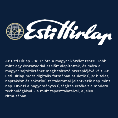
Az Esti Hírlap - 1897 óta a magyar közélet része. Több
mint egy évszázaddal ezelőtt alapították, és mára a
magyar sajtótörténet meghatározó szereplőjévé vált. Az
Esti Hírlap most digitális formában születik újjá: hiteles,
naprakész és sokszínű tartalommal jelentkezik nap mint
nap. Ötvözi a hagyományos újságírás értékeit a modern
technológiával - a múlt tapasztalataival, a jelen
ritmusában.