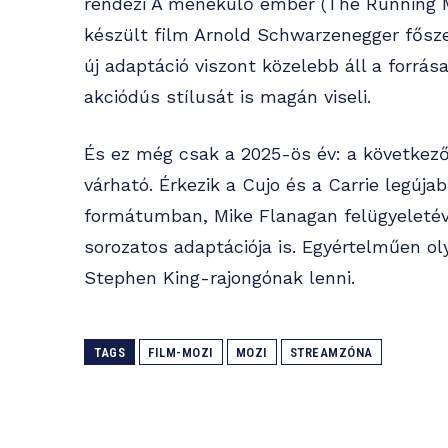
rendezi A menekülő ember (The Running M
készült film Arnold Schwarzenegger fősze
új adaptáció viszont közelebb áll a forrá
akciódús stílusát is magán viseli.
És ez még csak a 2025-ös év: a következő
várható. Érkezik a Cujo és a Carrie legúja
formátumban, Mike Flanagan felügyeletéve
sorozatos adaptációja is. Egyértelműen o
Stephen King-rajongónak lenni.
TAGS
FILM-MOZI
MOZI
STREAMZÓNA