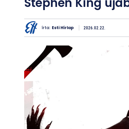
Stephen King úja
írta:
Esti Hírlap
2026.02.22.