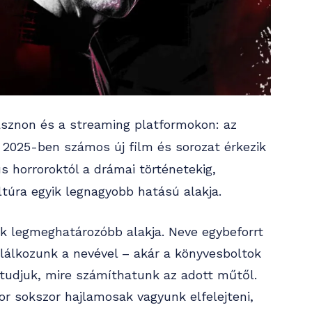
ásznon és a streaming platformokon: az
2025-ben számos új film és sorozat érkezik
s horroroktól a drámai történetekig,
túra egyik legnagyobb hatású alakja.
 legmeghatározóbb alakja. Neve egybeforrt
alálkozunk a nevével – akár a könyvesboltok
 tudjuk, mire számíthatunk az adott műtől.
or sokszor hajlamosak vagyunk elfelejteni,