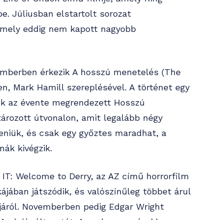
e. Júliusban elstartolt sorozat
 amely eddig nem kapott nagyobb
emberben érkezik A hosszú menetelés (The
, Mark Hamill szereplésével. A történet egy
nek az évente megrendezett Hosszú
tározott útvonalon, amit legalább négy
teniük, és csak egy győztes maradhat, a
ák kivégzik.
IT: Welcome to Derry, az AZ című horrorfilm
jában játszódik, és valószínűleg többet árul
járól. Novemberben pedig Edgar Wright