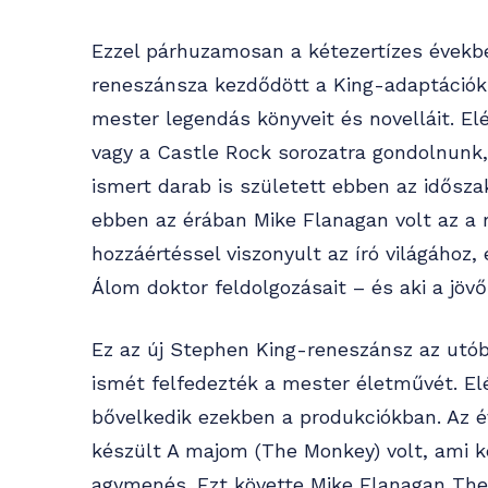
Ezzel párhuzamosan a kétezertízes évekbe
reneszánsza kezdődött a King-adaptációkn
mester legendás könyveit és novelláit. El
vagy a Castle Rock sorozatra gondolnunk
ismert darab is született ebben az idősz
ebben az érában Mike Flanagan volt az a 
hozzáértéssel viszonyult az író világához,
Álom doktor feldolgozásait – és aki a jöv
Ez az új Stephen King-reneszánsz az utób
ismét felfedezték a mester életművét. El
bővelkedik ezekben a produkciókban. Az é
készült A majom (The Monkey) volt, ami k
agymenés. Ezt követte Mike Flanagan The 