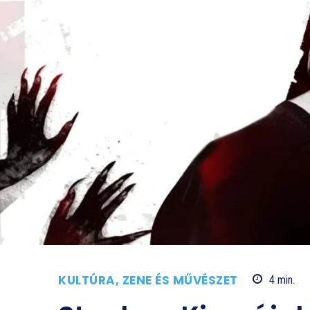
KULTÚRA, ZENE ÉS MŰVÉSZET
4
min.