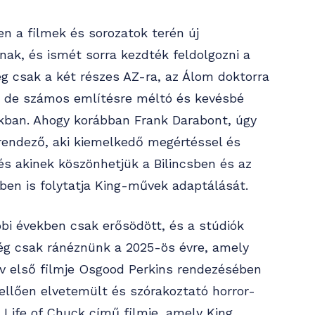
n a filmek és sorozatok terén új
ak, és ismét sorra kezdték feldolgozni a
ég csak a két részes AZ-ra, az Álom doktorra
, de számos említésre méltó és kevésbé
akban. Ahogy korábban Frank Darabont, úgy
rendező, aki kiemelkedő megértéssel és
 és akinek köszönhetjük a Bilincsben és az
őben is folytatja King-művek adaptálását.
bi években csak erősödött, és a stúdiók
ég csak ránéznünk a 2025-ös évre, amely
v első filmje Osgood Perkins rendezésében
ellően elvetemült és szórakoztató horror-
Life of Chuck című filmje, amely King