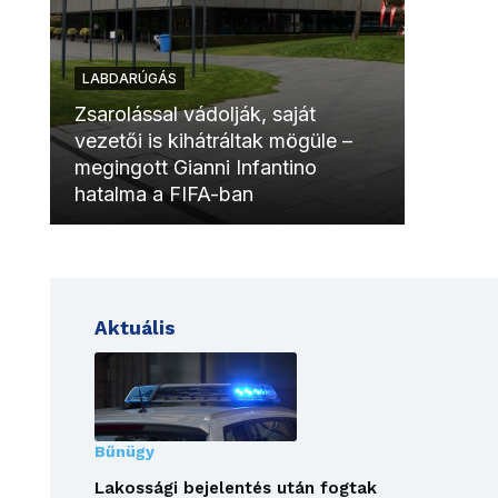
LABDARÚGÁS
LABDAR
Zsarolással vádolják, saját
vezetői is kihátráltak mögüle –
Molinóv
megingott Gianni Infantino
szurkol
hatalma a FIFA-ban
meccsk
Aktuális
Bűnügy
Lakossági bejelentés után fogtak