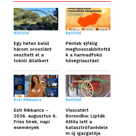
Külföld
Belföld
Egy héten belül
Péntek éjfélig
három oroszlánt
meghosszabbítottá
veszített el a
k a harmadfokú
tokiói állatkert
hőségriasztást
Esti Rikkancs
Belföld
Esti Rikkancs –
Visszatért
2026. augusztus 6.
Borsodba: Lipták
Friss hírek, napi
Attila lett a
események
katasztrófavédele
m új igazgatója