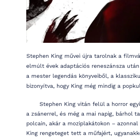
Stephen King művei újra tarolnak a filmv
elmúlt évek adaptációs reneszánsza után 
a mester legendás könyveiből, a klassziku
bizonyítva, hogy King még mindig a popkul
Stephen King vitán felül a horror egyik
a zsánerrel, és még a mai napig, bárhol t
polcain, akár a moziplakátokon – azonnal
King rengeteget tett a műfajért, ugyanakk