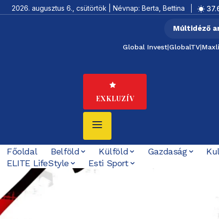
2026. augusztus 6., csütörtök | Névnap: Berta, Bettina
37.
Múltidéző a
Global Invest
|
GlobalTV
|
Maxl
EXKLUZÍV
Főoldal
Belföld
Külföld
Gazdaság
Ku
ELITE LifeStyle
Esti Sport