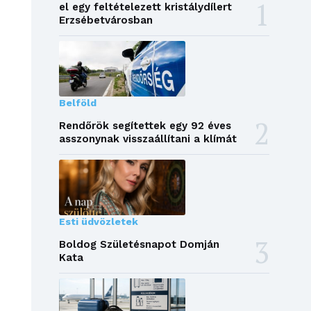
el egy feltételezett kristálydílert
Erzsébetvárosban
Belföld
Rendőrök segítettek egy 92 éves
asszonynak visszaállítani a klímát
Esti üdvözletek
Boldog Születésnapot Domján
Kata