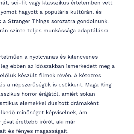
át, sci-fit vagy klasszikus értelemben vett
 nyomot hagyott a populáris kultúrán, és
k a Stranger Things sorozatra gondolnunk.
rán szinte teljes munkássága adaptálásra
rtelműen a nyolcvanas és kilencvenes
főleg ebben az időszakban ismerkedett meg a
előlük készült filmek révén. A kétezres
és a népszerűségük is csökkent. Maga King
sszikus horror érájától, amiért sokan
isztikus elemekkel dúsított drámaként
melkedő minőséget képviselnek, ám
jóval érettebb íróról, aki már
ait és fényes magasságait.