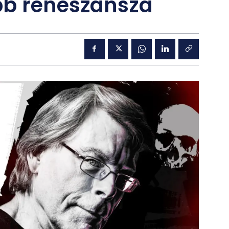
bb reneszánsza