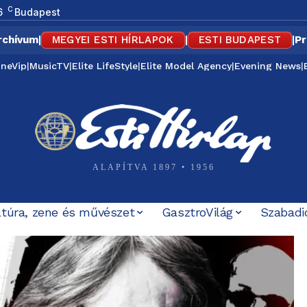
C
6
Budapest
rchívum
|
MEGYEI ESTI HÍRLAPOK
|
ESTI BUDAPEST
|
Pr
ineVip
|
MusicTV
|
Elite LifeStyle
|
Elite Model Agency
|
Evening News
|
ALAPÍTVA 1897 • 1956
ltúra, zene és művészet
GasztroVilág
Szabadi