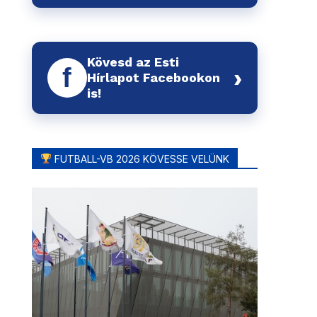
Kövesd az Esti
f
›
Hírlapot Facebookon
is!
FUTBALL-VB 2026 KÖVESSE VELÜNK