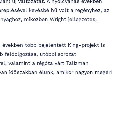
an) új változatát. A nyolcvanas években
replésével kevésbé hű volt a regényhez, az
sanyaghoz, miközben Wright jellegzetes,
 években több bejelentett King-projekt is
bb feldolgozása, utóbbi sorozat
l, valamint a régóta várt Talizmán
lyan időszakban élünk, amikor nagyon megéri