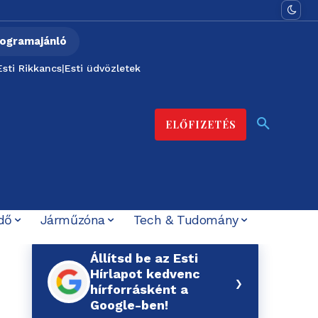
ogramajánló
Esti Rikkancs
|
Esti üdvözletek
ELŐFIZETÉS
dő
Járműzóna
Tech & Tudomány
Állítsd be az Esti
Hírlapot kedvenc
›
hírforrásként a
Google-ben!