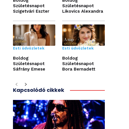
Boldog
Boldog
Születésnapot
Születésnapot
Szigetvári Eszter
Likovics Alexandra
Esti üdvözletek
Esti üdvözletek
Boldog
Boldog
Születésnapot
Születésnapot
Sáfrány Emese
Bora Bernadett
Kapcsolódó cikkek