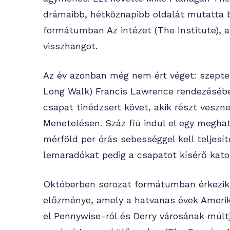
drámaibb, hétköznapibb oldalát mutatta b
formátumban Az intézet (The Institute),
visszhangot.
Az év azonban még nem ért véget: szept
Long Walk) Francis Lawrence rendezésében
csapat tinédzsert követ, akik részt vesz
Menetelésen. Száz fiú indul el egy megha
mérföld per órás sebességgel kell teljesí
lemaradókat pedig a csapatot kísérő katon
Októberben sorozat formátumban érkezik 
előzménye, amely a hatvanas évek Ameriká
el Pennywise-ról és Derry városának múlt