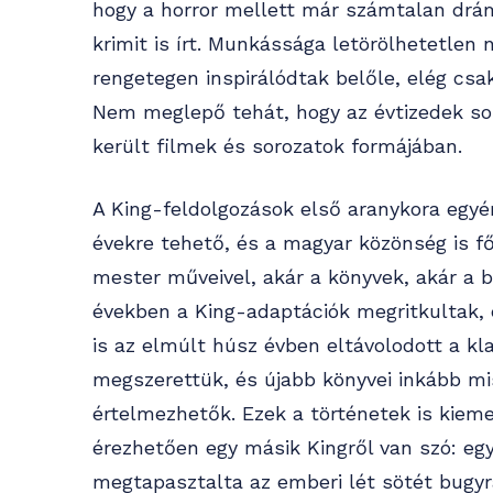
hogy a horror mellett már számtalan drám
krimit is írt. Munkássága letörölhetetlen
rengetegen inspirálódtak belőle, elég csa
Nem meglepő tehát, hogy az évtizedek so
került filmek és sorozatok formájában.
A King-feldolgozások első aranykora egyé
évekre tehető, és a magyar közönség is 
mester műveivel, akár a könyvek, akár a b
években a King-adaptációk megritkultak, 
is az elmúlt húsz évben eltávolodott a kla
megszerettük, és újabb könyvei inkább m
értelmezhetők. Ezek a történetek is kie
érezhetően egy másik Kingről van szó: egy 
megtapasztalta az emberi lét sötét bugyr