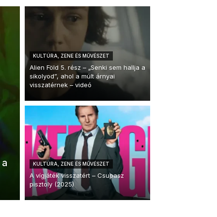
KULTÚRA, ZENE ÉS MŰVÉSZET
Alien Föld 5. rész – „Senki sem hallja a
sikolyod”, ahol a múlt árnyai
visszatérnek – videó
 a
KULTÚRA, ZENE ÉS MŰVÉSZET
A vígjáték visszatért – Csupasz
pisztoly (2025)