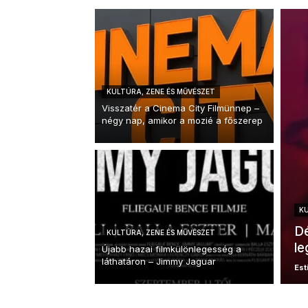
KULTÚRA, ZENE ÉS MŰVÉSZET
Visszatér a Cinema City Filmünnep –
négy nap, amikor a mozié a főszerep
KU
Dé
KULTÚRA, ZENE ÉS MŰVÉSZET
le
Újabb hazai filmkülönlegesség a
láthatáron – Jimmy Jaguar
Esti