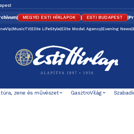
apest
rchívum
|
MEGYEI ESTI HÍRLAPOK
|
ESTI BUDAPEST
|
Pr
ineVip
|
MusicTV
|
Elite LifeStyle
|
Elite Model Agency
|
Evening News
|
ALAPÍTVA 1897 • 1956
ltúra, zene és művészet
GasztroVilág
Szabadi
 Gál Boglárka