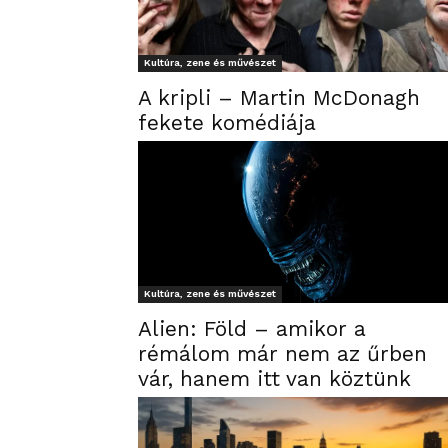
Kultúra, zene és művészet
A kripli – Martin McDonagh
fekete komédiája
Kultúra, zene és művészet
Alien: Föld – amikor a
rémálom már nem az űrben
vár, hanem itt van köztünk