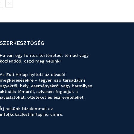
SZERKESZTŐSÉG
Ha van egy fontos történeted, témád vagy
közlendőd, oszd meg velünk!
Az Esti Hírlap nyitott az olvasói
megkeresésekre – legyen szó társadalmi
ügyekről, helyi eseményekről vagy bármilyen
aktuális témáról, szívesen fogadjuk a
javaslatokat, ötleteket és észrevételeket.
Írj nekünk bizalommal az
info[kukac]estihirlap.hu címre.