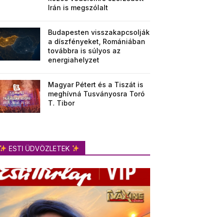
Irán is megszólalt
Budapesten visszakapcsolják
a díszfényeket, Romániában
továbbra is súlyos az
energiahelyzet
Magyar Pétert és a Tiszát is
meghívná Tusványosra Toró
T. Tibor
ESTI ÜDVÖZLETEK