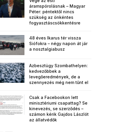
Vége az esti
áramspórolásnak – Magyar
Péter: péntektől nincs
szükség az önkéntes
fogyasztáscsökkentésre
48 éves Ikarus tér vissza
Siófokra – négy napon át jár
a nosztalgiabusz
Azbesztügy Szombathelyen:
kedvezőbbek a
levegőeredmények, de a
szennyezés még nem tűnt el
Csak a Facebookon lett
minisztériumi csapattag? Se
kinevezés, se szerződés –
számon kérik Gajdos Lászlót
az állatvédők