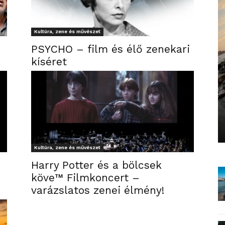
Kultúra, zene és művészet
PSYCHO – film és élő zenekari
kíséret
Kultúra, zene és művészet
Harry Potter és a bölcsek
köve™ Filmkoncert –
varázslatos zenei élmény!