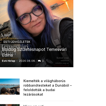
ESTI ÜDVÖZLETEK
ESTI ÜDVÖZLETE
Boldog Születésnapot Temesvári
Boldog Szüle
Edina
Boglárka
Esti Hírlap
-
2026.08.08.
0
Esti Hírlap
-
2026.0
Kiemelték a világháborús
robbanótesteket a Dunából –
feloldották a budai
lezárásokat