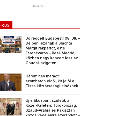
- Hirdetés -
FRISS
Jó reggelt Budapest! 08. 08. –
Délben lezárják a Slachta
Margit rakpartot, este
Ferencváros – Real-Madrid,
közben nagy koncert lesz az
Óbudai-szigeten
Három név maradt:
szombaton eldől, kit jelöl a
Tisza köztársasági elnöknek
Új erőközpont születik a
Közel-Keleten: Törökország,
Szaúd-Arábia és Pakisztán
közös védelemre szerződött –