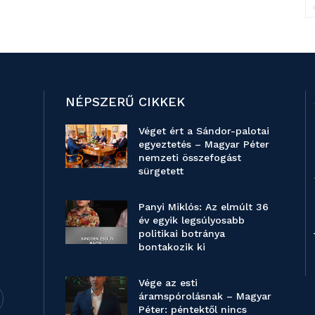
NÉPSZERŰ CIKKEK
Véget ért a Sándor-palotai
egyeztetés – Magyar Péter
nemzeti összefogást
sürgetett
Panyi Miklós: Az elmúlt 36
év egyik legsúlyosabb
politikai botránya
bontakozik ki
Vége az esti
áramspórolásnak – Magyar
Péter: péntektől nincs