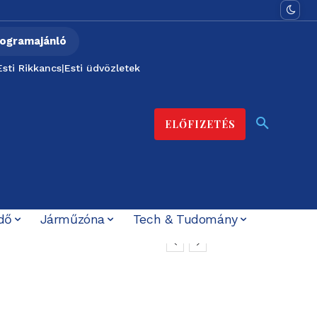
ogramajánló
Esti Rikkancs
|
Esti üdvözletek
ELŐFIZETÉS
dő
Járműzóna
Tech & Tudomány