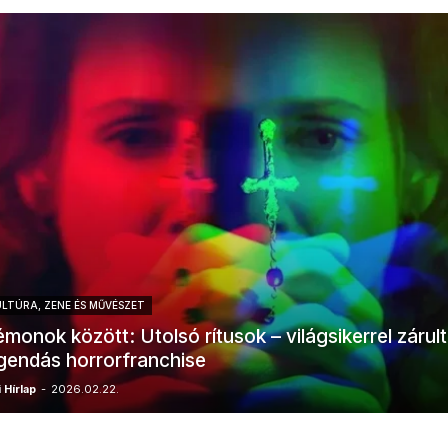
LTÚRA, ZENE ÉS MŰVÉSZET
monok között: Utolsó rítusok – világsikerrel zárult
gendás horrorfranchise
 Hírlap
-
2026.02.22.