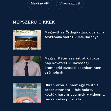
Maxline VIP
Világfesztivál
NÉPSZERŰ CIKKEK
Megnyílt az Ördögkatlan: öt napra
fesztivállá változik Dél-Baranya
Magyar Péter szerint öt kritikus
nap következik, lakossági
áramkorlátozással azonban nem
számolnak
Ukrán drón zuhant egy zsúfolt
orosz strandra – hét halott,
köztük három gyermek + videón a
becsapódás pillanata