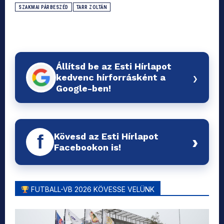
SZAKMAI PÁRBESZÉD
TARR ZOLTÁN
Állítsd be az Esti Hírlapot
›
kedvenc hírforrásként a
Google-ben!
Kövesd az Esti Hírlapot
f
›
Facebookon is!
FUTBALL-VB 2026 KÖVESSE VELÜNK