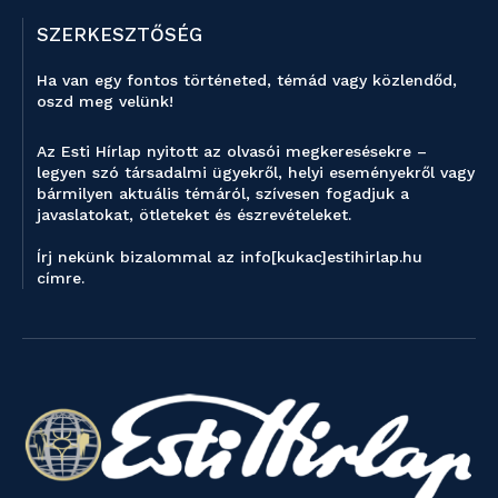
SZERKESZTŐSÉG
Ha van egy fontos történeted, témád vagy közlendőd,
oszd meg velünk!
Az Esti Hírlap nyitott az olvasói megkeresésekre –
legyen szó társadalmi ügyekről, helyi eseményekről vagy
bármilyen aktuális témáról, szívesen fogadjuk a
javaslatokat, ötleteket és észrevételeket.
Írj nekünk bizalommal az info[kukac]estihirlap.hu
címre.