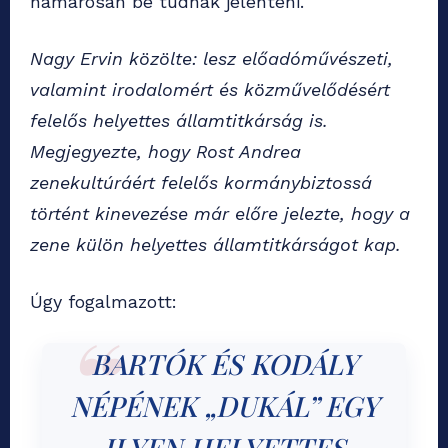
hamarosan be tudnak jelenteni.
Nagy Ervin közölte: lesz előadóművészeti,
valamint irodalomért és közművelődésért
felelős helyettes államtitkárság is.
Megjegyezte, hogy Rost Andrea
zenekultúráért felelős kormánybiztossá
történt kinevezése már előre jelezte, hogy a
zene külön helyettes államtitkárságot kap.
Úgy fogalmazott:
BARTÓK ÉS KODÁLY
NÉPÉNEK „DUKÁL” EGY
ILYEN HELYETTES