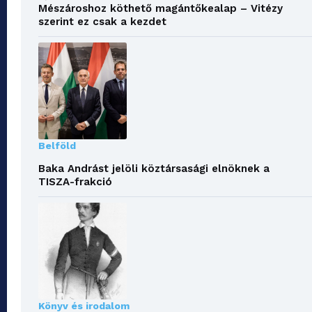
Mészároshoz köthető magántőkealap – Vitézy
szerint ez csak a kezdet
Belföld
Baka Andrást jelöli köztársasági elnöknek a
TISZA-frakció
Könyv és irodalom