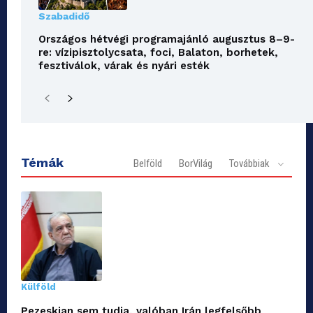
Szabadidő
Országos hétvégi programajánló augusztus 8–9-
re: vízipisztolycsata, foci, Balaton, borhetek,
fesztiválok, várak és nyári esték
Témák
Belföld
BorVilág
Továbbiak
Külföld
Pezeskian sem tudja, valóban Irán legfelsőbb