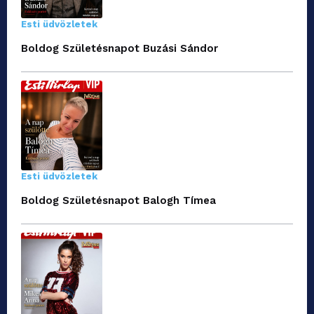
Esti üdvözletek
Boldog Születésnapot Buzási Sándor
Esti üdvözletek
Boldog Születésnapot Balogh Tímea