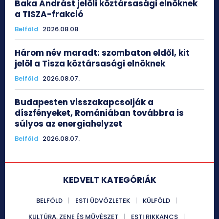
Baka Andrást jelöli köztársasági elnöknek
a TISZA-frakció
Belföld
2026.08.08.
Három név maradt: szombaton eldől, kit
jelöl a Tisza köztársasági elnöknek
Belföld
2026.08.07.
Budapesten visszakapcsolják a
díszfényeket, Romániában továbbra is
súlyos az energiahelyzet
Belföld
2026.08.07.
KEDVELT KATEGÓRIÁK
BELFÖLD
ESTI ÜDVÖZLETEK
KÜLFÖLD
KULTÚRA, ZENE ÉS MŰVÉSZET
ESTI RIKKANCS