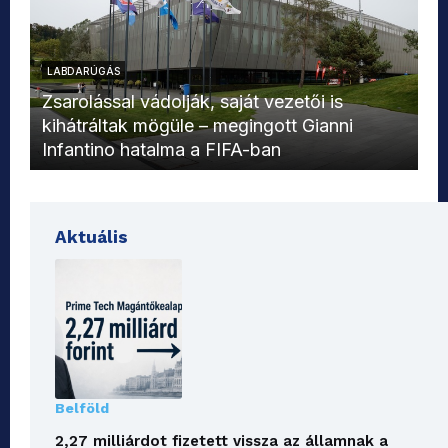
LABDARÚGÁS
L
Zsarolással vádolják, saját vezetői is
kihátráltak mögüle – megingott Gianni
Mo
Infantino hatalma a FIFA-ban
el
Aktuális
Belföld
2,27 milliárdot fizetett vissza az államnak a