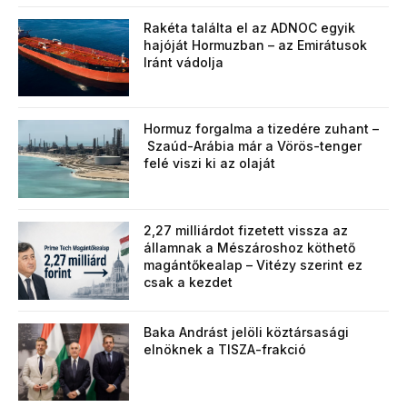
Rakéta találta el az ADNOC egyik
hajóját Hormuzban – az Emirátusok
Iránt vádolja
Hormuz forgalma a tizedére zuhant –
Szaúd-Arábia már a Vörös-tenger
felé viszi ki az olaját
2,27 milliárdot fizetett vissza az
államnak a Mészároshoz köthető
magántőkealap – Vitézy szerint ez
csak a kezdet
Baka Andrást jelöli köztársasági
elnöknek a TISZA-frakció