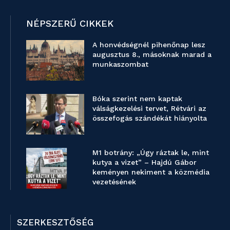
NÉPSZERŰ CIKKEK
A honvédségnél pihenőnap lesz
augusztus 8., másoknak marad a
munkaszombat
Bóka szerint nem kaptak
válságkezelési tervet, Rétvári az
összefogás szándékát hiányolta
M1 botrány: „Úgy ráztak le, mint
kutya a vizet” – Hajdú Gábor
keményen nekiment a közmédia
vezetésének
SZERKESZTŐSÉG