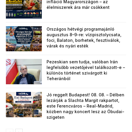
infláció Magyarországon – az
élelmiszerek ára már csökkent
Országos hétvégi programajánló
augusztus 8–9-re: vízipisztolycsata,
foci, Balaton, borhetek, fesztiválok,
várak és nyári esték
Pezeskian sem tudja, valóban Irán
legfelsőbb vezetőjével találkozott-e –
különös történet szivárgott ki
Teheránból
Jó reggelt Budapest! 08. 08. – Délben
lezárják a Slachta Margit rakpartot,
este Ferencváros – Real-Madrid,
közben nagy koncert lesz az Óbudai-
szigeten