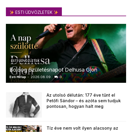
ESTI ÜDVÖZLETEK
ESTI ÜDVÖZLETEK
Boldog Születésnapot Delhusa Gjon
Esti Hírlap
-
2026.08.09.
0
E
Az utolsó délután: 177 éve tűnt el
Petőfi Sándor – és azóta sem tudjuk
pontosan, hogyan halt meg
Tíz éve nem volt ilyen alacsony az