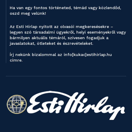
Ha van egy fontos történeted, témád vagy közlendőd,
oszd meg velünk!
Az Esti Hírlap nyitott az olvasói megkeresésekre –
legyen szó társadalmi ügyekről, helyi eseményekről vagy
bármilyen aktuális témáról, szívesen fogadjuk a
javaslatokat, ötleteket és észrevételeket.
Írj nekünk bizalommal az info[kukac]estihirlap.hu
címre.