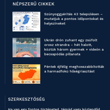
NÉPSZERŰ CIKKEK
Szúnyoggyérítés 43 településen –
mutatjuk a pontos időpontokat és
helyszíneket
Ukrán drón zuhant egy zsúfolt
orosz strandra – hét halott,
köztük három gyermek + videón a
becsapódás pillanata
Péntek éjfélig meghosszabbították
a harmadfokú hőségriasztást
SZERKESZTŐSÉG
Ha van egy fontos történeted, témád vagy közlendőd,