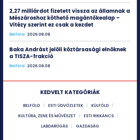
2,27 milliárdot fizetett vissza az államnak a
Mészároshoz köthető magántőkealap –
Vitézy szerint ez csak a kezdet
Belföld
2026.08.08.
Baka Andrást jelöli köztársasági elnöknek
a TISZA-frakció
Belföld
2026.08.08.
KEDVELT KATEGÓRIÁK
BELFÖLD
ESTI ÜDVÖZLETEK
KÜLFÖLD
KULTÚRA, ZENE ÉS MŰVÉSZET
ESTI RIKKANCS
LABDARÚGÁS
GAZDASÁG