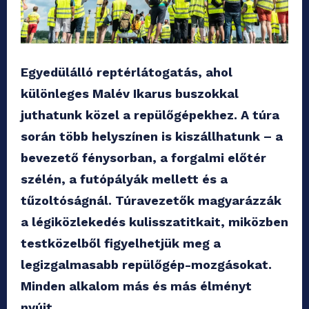
Egyedülálló reptérlátogatás, ahol
különleges Malév Ikarus buszokkal
juthatunk közel a repülőgépekhez. A túra
során több helyszínen is kiszállhatunk – a
bevezető fénysorban, a forgalmi előtér
szélén, a futópályák mellett és a
tűzoltóságnál. Túravezetők magyarázzák
a légiközlekedés kulisszatitkait, miközben
testközelből figyelhetjük meg a
legizgalmasabb repülőgép-mozgásokat.
Minden alkalom más és más élményt
nyújt.