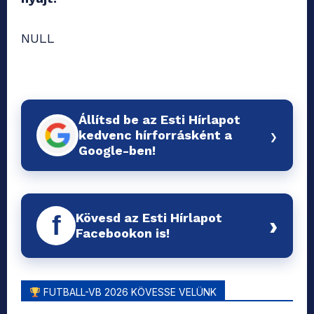
NULL
Állítsd be az Esti Hírlapot
›
kedvenc hírforrásként a
Google-ben!
Kövesd az Esti Hírlapot
f
›
Facebookon is!
FUTBALL-VB 2026 KÖVESSE VELÜNK