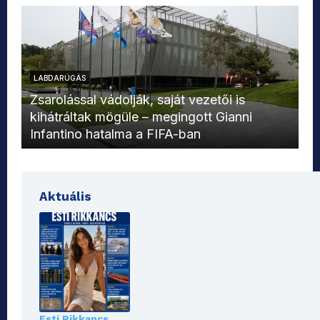
LABDARÚGÁS
L
Zsarolással vádolják, saját vezetői is
kihátráltak mögüle – megingott Gianni
Mo
Infantino hatalma a FIFA-ban
el
Aktuális
Esti Rikkancs