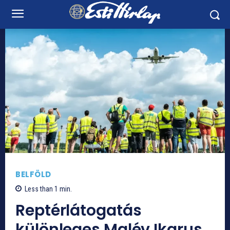
BELFÖLD
Less than 1
min.
Reptérlátogatás
különleges Malév Ikarus