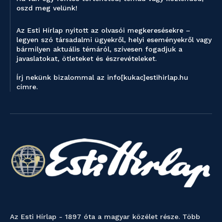
oszd meg velünk!
Az Esti Hírlap nyitott az olvasói megkeresésekre –
legyen szó társadalmi ügyekről, helyi eseményekről vagy
bármilyen aktuális témáról, szívesen fogadjuk a
javaslatokat, ötleteket és észrevételeket.
Írj nekünk bizalommal az info[kukac]estihirlap.hu
címre.
Az Esti Hírlap - 1897 óta a magyar közélet része. Több