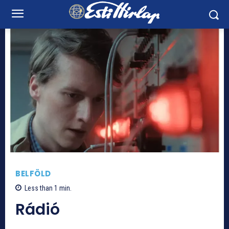
BELFÖLD
Less than 1
min.
Rádió