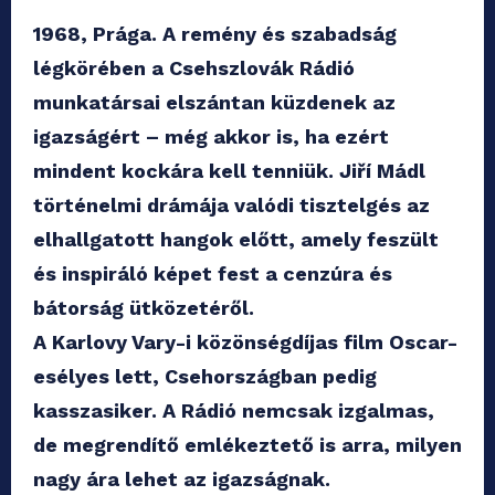
1968, Prága. A remény és szabadság
légkörében a Csehszlovák Rádió
munkatársai elszántan küzdenek az
igazságért – még akkor is, ha ezért
mindent kockára kell tenniük. Jiří Mádl
történelmi drámája valódi tisztelgés az
elhallgatott hangok előtt, amely feszült
és inspiráló képet fest a cenzúra és
bátorság ütközetéről.
A Karlovy Vary-i közönségdíjas film Oscar-
esélyes lett, Csehországban pedig
kasszasiker. A Rádió nemcsak izgalmas,
de megrendítő emlékeztető is arra, milyen
nagy ára lehet az igazságnak.