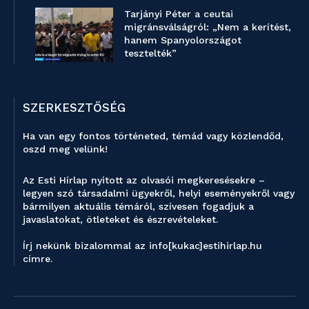
Tarjányi Péter a ceutai
migránsválságról: „Nem a kerítést,
hanem Spanyolországot
tesztelték”
SZERKESZTŐSÉG
Ha van egy fontos történeted, témád vagy közlendőd,
oszd meg velünk!
Az Esti Hírlap nyitott az olvasói megkeresésekre –
legyen szó társadalmi ügyekről, helyi eseményekről vagy
bármilyen aktuális témáról, szívesen fogadjuk a
javaslatokat, ötleteket és észrevételeket.
Írj nekünk bizalommal az info[kukac]estihirlap.hu
címre.