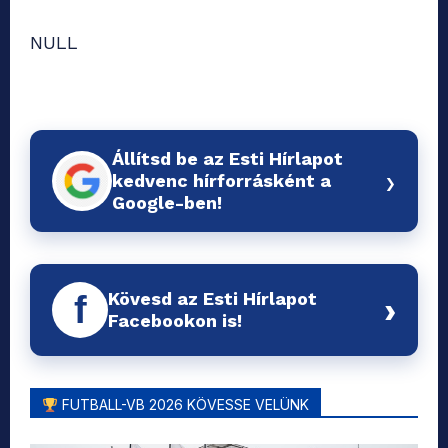
NULL
Állítsd be az Esti Hírlapot
›
kedvenc hírforrásként a
Google-ben!
Kövesd az Esti Hírlapot
f
›
Facebookon is!
FUTBALL-VB 2026 KÖVESSE VELÜNK