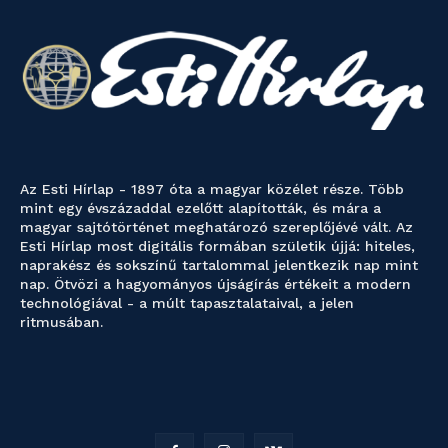
Az Esti Hírlap - 1897 óta a magyar közélet része. Több
mint egy évszázaddal ezelőtt alapították, és mára a
magyar sajtótörténet meghatározó szereplőjévé vált. Az
Esti Hírlap most digitális formában születik újjá: hiteles,
naprakész és sokszínű tartalommal jelentkezik nap mint
nap. Ötvözi a hagyományos újságírás értékeit a modern
technológiával - a múlt tapasztalataival, a jelen
ritmusában.