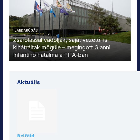
LABDARÚGÁS
L
Zsarolással vádolják, saját vezetői is
kihátráltak mögüle – megingott Gianni
Mo
Infantino hatalma a FIFA-ban
el
Aktuális
Belföld