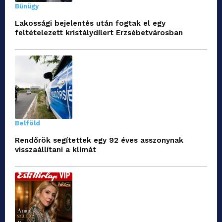
Bűnügy
Lakossági bejelentés után fogtak el egy
feltételezett kristálydílert Erzsébetvárosban
Belföld
Rendőrök segítettek egy 92 éves asszonynak
visszaállítani a klímát