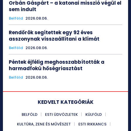
Orbán Gáspárt – a katonai misszió végül el
sem indult
Belföld
2026.08.06.
Rendőrök segítettek egy 92 éves
asszonynak visszaállítani a klímát
Belföld
2026.08.06.
Péntek éjfélig meghosszabbították a
harmadfokú hőségriasztást
Belföld
2026.08.06.
KEDVELT KATEGÓRIÁK
BELFÖLD
ESTI ÜDVÖZLETEK
KÜLFÖLD
KULTÚRA, ZENE ÉS MŰVÉSZET
ESTI RIKKANCS