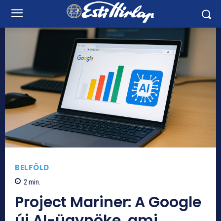
BELFÖLD
2
min.
Project Mariner: A Google
új AI-ügynöke, ami