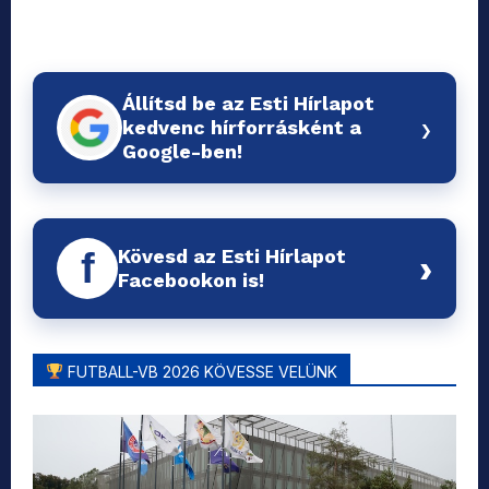
Állítsd be az Esti Hírlapot
›
kedvenc hírforrásként a
Google-ben!
Kövesd az Esti Hírlapot
f
›
Facebookon is!
FUTBALL-VB 2026 KÖVESSE VELÜNK