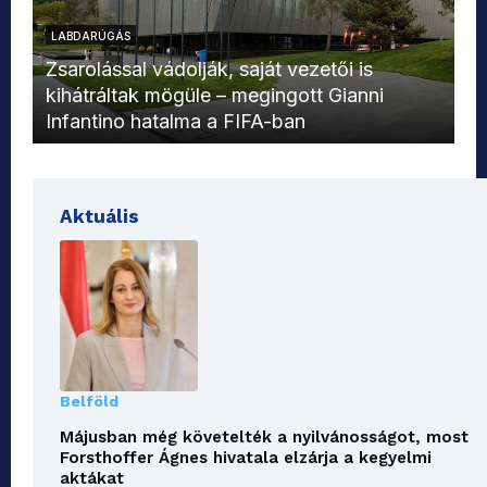
LABDARÚGÁS
L
Zsarolással vádolják, saját vezetői is
kihátráltak mögüle – megingott Gianni
Mo
Infantino hatalma a FIFA-ban
el
Aktuális
Belföld
Májusban még követelték a nyilvánosságot, most
Forsthoffer Ágnes hivatala elzárja a kegyelmi
aktákat