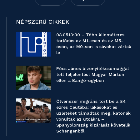
NÉPSZERŰ CIKKEK
08.05.13:30 – Több kilométeres
torlódás az M1-esen és az M5-
ösön, az M0-son is sávokat zártak
le
Pócs János bizonyítékcsomaggal
tett feljelentést Magyar Márton
ellen a Bangó-ügyben
Ötvenezer migráns tört be a 84
ezres Ceutába: lakásokat és
üzleteket támadtak meg, katonák
vonultak az utcákra –
Spanyolország kizárását követelik
Schengenből