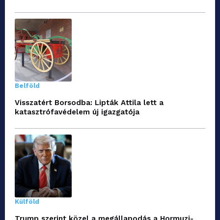
Belföld
Visszatért Borsodba: Lipták Attila lett a
katasztrófavédelem új igazgatója
Külföld
Trump szerint közel a megállapodás a Hormuzi-