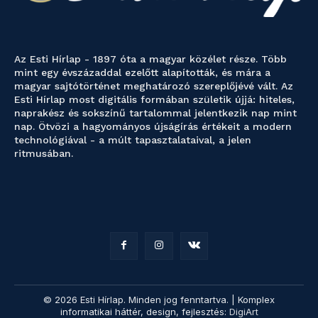
Az Esti Hírlap - 1897 óta a magyar közélet része. Több
mint egy évszázaddal ezelőtt alapították, és mára a
magyar sajtótörténet meghatározó szereplőjévé vált. Az
Esti Hírlap most digitális formában születik újjá: hiteles,
naprakész és sokszínű tartalommal jelentkezik nap mint
nap. Ötvözi a hagyományos újságírás értékeit a modern
technológiával - a múlt tapasztalataival, a jelen
ritmusában.
© 2026 Esti Hírlap. Minden jog fenntartva. | Komplex
informatikai háttér, design, fejlesztés:
DigiArt