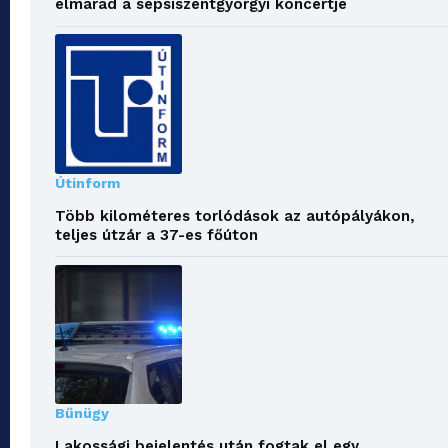
elmarad a sepsiszentgyörgyi koncertje
Útinform
Több kilométeres torlódások az autópályákon,
teljes útzár a 37-es főúton
Bűnügy
Lakossági bejelentés után fogtak el egy