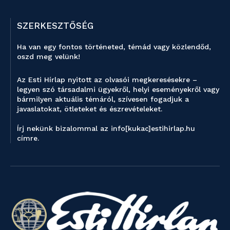
SZERKESZTŐSÉG
Ha van egy fontos történeted, témád vagy közlendőd,
oszd meg velünk!
Az Esti Hírlap nyitott az olvasói megkeresésekre –
legyen szó társadalmi ügyekről, helyi eseményekről vagy
bármilyen aktuális témáról, szívesen fogadjuk a
javaslatokat, ötleteket és észrevételeket.
Írj nekünk bizalommal az info[kukac]estihirlap.hu
címre.