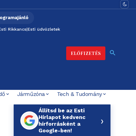
ogramajánló
Esti Rikkancs
|
Esti üdvözletek
ELŐFIZETÉS
dő
Járműzóna
Tech & Tudomány
Állítsd be az Esti
Hírlapot kedvenc
›
hírforrásként a
Google-ben!