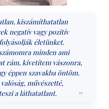
ratlan, kiszámíthatatlan
k negatív vagy pozitív
olyásolják életünket.
 számomra minden ami
at rám, kivetítem vászonra,
agy éppen szavakba öntöm.
 valóság, művészetté,
eszi a láthatatlant.