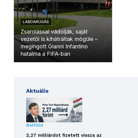
LABDARÚGÁS
LABDAR
Zsarolással vádolják, saját
vezetői is kihátráltak mögüle –
Molinóv
megingott Gianni Infantino
szurkol
hatalma a FIFA-ban
meccsk
Aktuális
Belföld
2,27 milliárdot fizetett vissza az