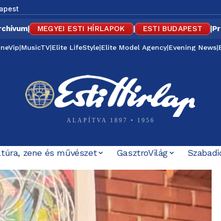
apest
rchívum
|
MEGYEI ESTI HÍRLAPOK
|
ESTI BUDAPEST
|
Pr
ineVip
|
MusicTV
|
Elite LifeStyle
|
Elite Model Agency
|
Evening News
|
ALAPÍTVA 1897 • 1956
ltúra, zene és művészet
GasztroVilág
Szabadi