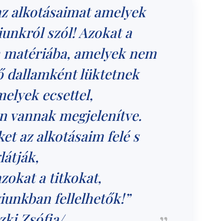
az alkotásaimat amelyek
unkról szól! Azokat a
 matériába, amelyek nem
ő dallamként lüktetnek
elyek ecsettel,
n vannak megjelenítve.
et az alkotásaim felé s
átják,
azokat a titkokat,
unkban fellelhetők!”
zki Zsófia/