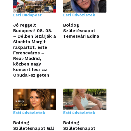
Esti Budapest
Esti üdvözletek
Jó reggelt
Boldog
Budapest! 08. 08.
Születésnapot
– Délben lezárják a
Temesvári Edina
Slachta Margit
rakpartot, este
Ferencváros –
Real-Madrid,
közben nagy
koncert lesz az
Óbudai-szigeten
Esti üdvözletek
Esti üdvözletek
Boldog
Boldog
Születésnapot Gál
Születésnapot