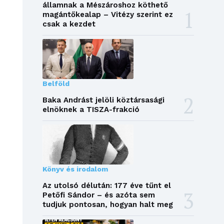
államnak a Mészároshoz köthető
magántőkealap – Vitézy szerint ez
csak a kezdet
Belföld
Baka Andrást jelöli köztársasági
elnöknek a TISZA-frakció
Könyv és irodalom
Az utolsó délután: 177 éve tűnt el
Petőfi Sándor – és azóta sem
tudjuk pontosan, hogyan halt meg