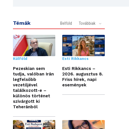
Témák
Belföld
Továbbiak
Külföld
Esti Rikkancs
Pezeskian sem
Esti Rikkancs –
tudja, valóban Irán
2026. augusztus 8.
legfelsőbb
Friss hírek, napi
vezetőjével
események
találkozott-e –
különös történet
szivárgott ki
Teheránból