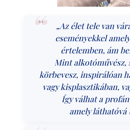
„Az élet tele van vá
eseményekkel amelye
értelemben, ám bef
Mint alkotóművész,
körbevesz, inspirálóan h
vagy kisplasztikában, v
Így válhat a profán
amely láthatóvá t