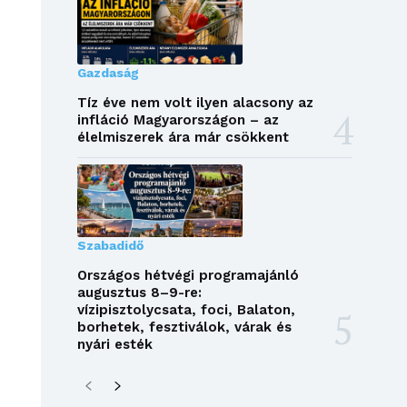
Gazdaság
Tíz éve nem volt ilyen alacsony az
infláció Magyarországon – az
élelmiszerek ára már csökkent
Szabadidő
Országos hétvégi programajánló
augusztus 8–9-re:
vízipisztolycsata, foci, Balaton,
borhetek, fesztiválok, várak és
nyári esték