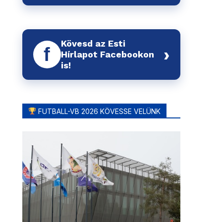
Kövesd az Esti
f
›
Hírlapot Facebookon
is!
FUTBALL-VB 2026 KÖVESSE VELÜNK