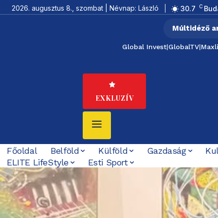
C
2026. augusztus 8., szombat | Névnap: László
30.7
Bud
Múltidéző a
Global Invest
|
GlobalTV
|
Maxl
EXKLUZÍV
Főoldal
Belföld
Külföld
Gazdaság
Ku
ELITE LifeStyle
Esti Sport