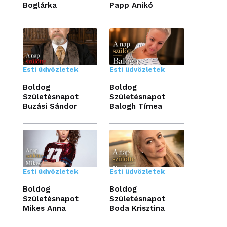
Boglárka
Papp Anikó
Esti üdvözletek
Esti üdvözletek
Boldog
Boldog
Születésnapot
Születésnapot
Buzási Sándor
Balogh Tímea
Esti üdvözletek
Esti üdvözletek
Boldog
Boldog
Születésnapot
Születésnapot
Mikes Anna
Boda Krisztina