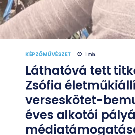
KÉPZŐMŰVÉSZET
1
min.
Láthatóvá tett titk
Zsófia életműkiáll
verseskötet-bemu
éves alkotói pályá
médiatámogatás