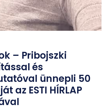
ok – Pribojszki
ítással és
tatóval ünnepli 50
ját az ESTI HÍRLAP
ával