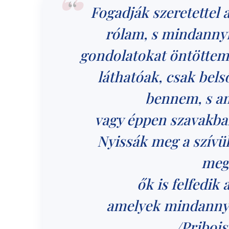
Fogadják szeretettel 
rólam, s mindannyi
gondolatokat öntöttem
láthatóak, csak bels
bennem, s am
vagy éppen szavakba
Nyissák meg a szívük
megl
ők is felfedik 
amelyek mindannyi
/Pribojs