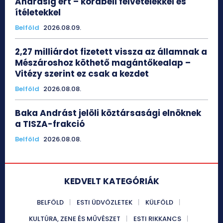
Andrásig ért – korabeli felvételekkel és
ítéletekkel
Belföld
2026.08.09.
2,27 milliárdot fizetett vissza az államnak a
Mészároshoz köthető magántőkealap –
Vitézy szerint ez csak a kezdet
Belföld
2026.08.08.
Baka Andrást jelöli köztársasági elnöknek
a TISZA-frakció
Belföld
2026.08.08.
KEDVELT KATEGÓRIÁK
BELFÖLD
ESTI ÜDVÖZLETEK
KÜLFÖLD
KULTÚRA, ZENE ÉS MŰVÉSZET
ESTI RIKKANCS