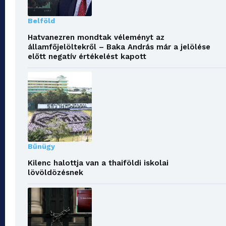
Belföld
Hatvanezren mondtak véleményt az
államfőjelöltekről – Baka András már a jelölése
előtt negatív értékelést kapott
Bűnügy
Kilenc halottja van a thaiföldi iskolai
lövöldözésnek