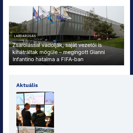
LABDARÚGÁS
L
Zsarolással vádolják, saját vezetői is
kihátráltak mögüle – megingott Gianni
Mo
Infantino hatalma a FIFA-ban
el
Aktuális