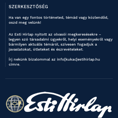
SZERKESZTŐSÉG
Ha van egy fontos történeted, témád vagy közlendőd,
oszd meg velünk!
Az Esti Hírlap nyitott az olvasói megkeresésekre –
legyen szó társadalmi ügyekről, helyi eseményekről vagy
bármilyen aktuális témáról, szívesen fogadjuk a
javaslatokat, ötleteket és észrevételeket.
Írj nekünk bizalommal az info[kukac]estihirlap.hu
címre.