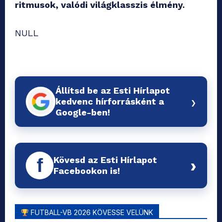
ritmusok, valódi világklasszis élmény.
NULL
Állítsd be az Esti Hírlapot
›
kedvenc hírforrásként a
Google-ben!
Kövesd az Esti Hírlapot
f
›
Facebookon is!
FUTBALL-VB 2026 KÖVESSE VELÜNK