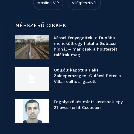
Maxline VIP
Világfesztivál
NÉPSZERŰ CIKKEK
Késsel fenyegették, a Dunába
menekült egy fiatal a Gubacsi
hídnál – már csak a holttestét
találták meg
Öt gólt kapott a Paks
Zalaegerszegen, Gulácsi Péter a
Villarrealhoz igazolt
Fogolyszökés miatt keresnek egy
21 éves férfit Csepelen