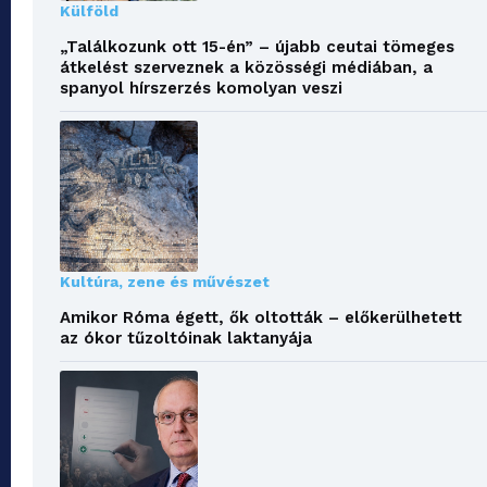
Külföld
„Találkozunk ott 15-én” – újabb ceutai tömeges
átkelést szerveznek a közösségi médiában, a
spanyol hírszerzés komolyan veszi
Kultúra, zene és művészet
Amikor Róma égett, ők oltották – előkerülhetett
az ókor tűzoltóinak laktanyája