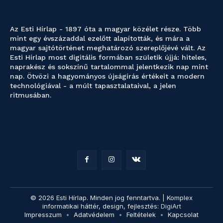
Az Esti Hírlap - 1897 óta a magyar közélet része. Több
mint egy évszázaddal ezelőtt alapították, és mára a
magyar sajtótörténet meghatározó szereplőjévé vált. Az
Esti Hírlap most digitális formában születik újjá: hiteles,
naprakész és sokszínű tartalommal jelentkezik nap mint
nap. Ötvözi a hagyományos újságírás értékeit a modern
technológiával - a múlt tapasztalataival, a jelen
ritmusában.
© 2026 Esti Hírlap. Minden jog fenntartva. | Komplex
informatikai háttér, design, fejlesztés:
DigiArt
Impresszum
Adatvédelem
Feltételek
Kapcsolat