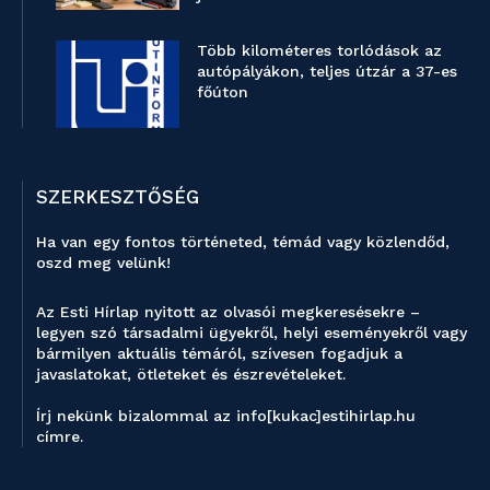
Több kilométeres torlódások az
autópályákon, teljes útzár a 37-es
főúton
SZERKESZTŐSÉG
Ha van egy fontos történeted, témád vagy közlendőd,
oszd meg velünk!
Az Esti Hírlap nyitott az olvasói megkeresésekre –
legyen szó társadalmi ügyekről, helyi eseményekről vagy
bármilyen aktuális témáról, szívesen fogadjuk a
javaslatokat, ötleteket és észrevételeket.
Írj nekünk bizalommal az info[kukac]estihirlap.hu
címre.