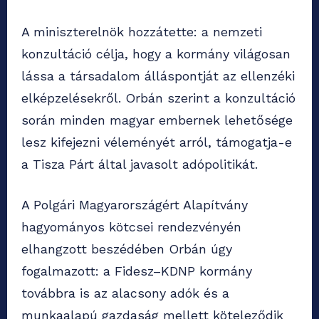
A miniszterelnök hozzátette: a nemzeti
konzultáció célja, hogy a kormány világosan
lássa a társadalom álláspontját az ellenzéki
elképzelésekről. Orbán szerint a konzultáció
során minden magyar embernek lehetősége
lesz kifejezni véleményét arról, támogatja-e
a Tisza Párt által javasolt adópolitikát.
A Polgári Magyarországért Alapítvány
hagyományos kötcsei rendezvényén
elhangzott beszédében Orbán úgy
fogalmazott: a Fidesz–KDNP kormány
továbbra is az alacsony adók és a
munkaalapú gazdaság mellett köteleződik