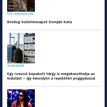
Esti üdvözletek
Boldog Születésnapot Domján Kata
Szabadidő
Egy rosszul bepakolt tárgy is megakaszthatja az
indulást – így készüljön a repülőtéri poggyásszal