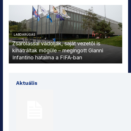
LABDARÚGÁS
L
Zsarolással vádolják, saját vezetői is
kihátráltak mögüle – megingott Gianni
Mo
Infantino hatalma a FIFA-ban
el
Aktuális