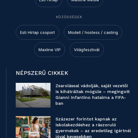
KÖZÖSSÉGEK
Esti Hírlap csoport
Modell / hostess / casting
Maxline VIP
Világfesztivál
NÉPSZERŰ CIKKEK
Zsarolással vádolják, saját vezetői
is kihátráltak mögüle – megingott
Gianni Infantino hatalma a FIFA-
ban
Százezer forintot kapnak az
iskolakezdéshez a rászoruló
gyermekek – az eredetileg ígértnél
jóval kevesebben