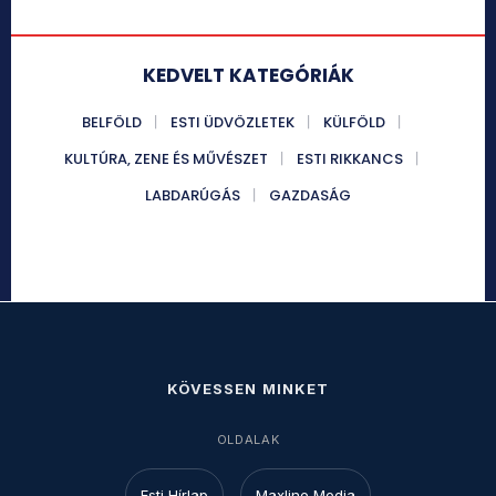
KEDVELT KATEGÓRIÁK
BELFÖLD
ESTI ÜDVÖZLETEK
KÜLFÖLD
KULTÚRA, ZENE ÉS MŰVÉSZET
ESTI RIKKANCS
LABDARÚGÁS
GAZDASÁG
KÖVESSEN MINKET
OLDALAK
Esti Hírlap
Maxline Media