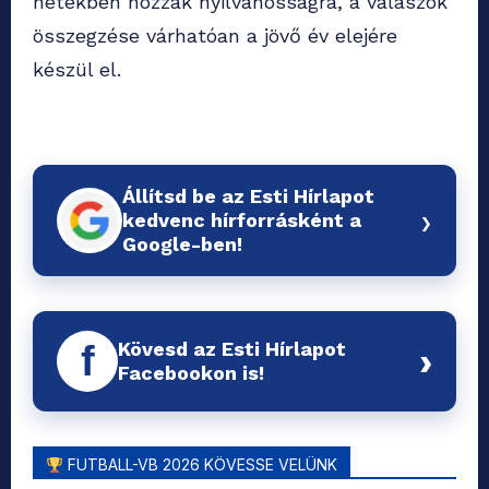
hetekben hozzák nyilvánosságra, a válaszok
összegzése várhatóan a jövő év elejére
készül el.
Állítsd be az Esti Hírlapot
›
kedvenc hírforrásként a
Google-ben!
Kövesd az Esti Hírlapot
f
›
Facebookon is!
FUTBALL-VB 2026 KÖVESSE VELÜNK