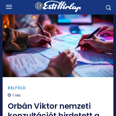
BELFÖLD
1
min.
Orbán Viktor nemzeti
konzultációt hirdetett a