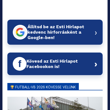
Állítsd be az Esti Hírlapot
›
kedvenc hírforrásként a
Google-ben!
Kövesd az Esti Hírlapot
f
›
Facebookon is!
FUTBALL-VB 2026 KÖVESSE VELÜNK