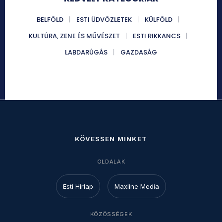
BELFÖLD
ESTI ÜDVÖZLETEK
KÜLFÖLD
KULTÚRA, ZENE ÉS MŰVÉSZET
ESTI RIKKANCS
LABDARÚGÁS
GAZDASÁG
KÖVESSEN MINKET
OLDALAK
Esti Hírlap
Maxline Media
KÖZÖSSÉGEK