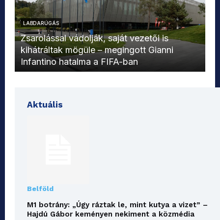
LABDARÚGÁS
L
Zsarolással vádolják, saját vezetői is
kihátráltak mögüle – megingott Gianni
Mo
Infantino hatalma a FIFA-ban
el
Aktuális
Belföld
M1 botrány: „Úgy ráztak le, mint kutya a vizet” –
Hajdú Gábor keményen nekiment a közmédia