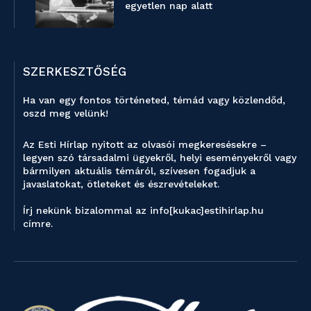
egyetlen nap alatt
SZERKESZTŐSÉG
Ha van egy fontos történeted, témád vagy közlendőd,
oszd meg velünk!
Az Esti Hírlap nyitott az olvasói megkeresésekre –
legyen szó társadalmi ügyekről, helyi eseményekről vagy
bármilyen aktuális témáról, szívesen fogadjuk a
javaslatokat, ötleteket és észrevételeket.
Írj nekünk bizalommal az info[kukac]estihirlap.hu
címre.