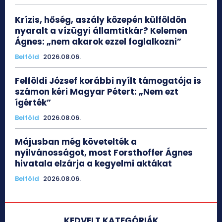
Krízis, hőség, aszály közepén külföldön
nyaralt a vízügyi államtitkár? Kelemen
Ágnes: „nem akarok ezzel foglalkozni”
Belföld
2026.08.06.
Felföldi József korábbi nyílt támogatója is
számon kéri Magyar Pétert: „Nem ezt
ígérték”
Belföld
2026.08.06.
Májusban még követelték a
nyilvánosságot, most Forsthoffer Ágnes
hivatala elzárja a kegyelmi aktákat
Belföld
2026.08.06.
KEDVELT KATEGÓRIÁK