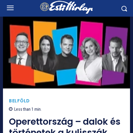
BELFÖLD
Less than 1
min.
Operettország – dalok és
történetek a kulisszák