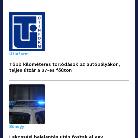
Útinform
Több kilométeres torlódások az autópályákon,
teljes útzár a 37-es főúton
Bűnügy
Lakossági bejelentés után fogtak el egy