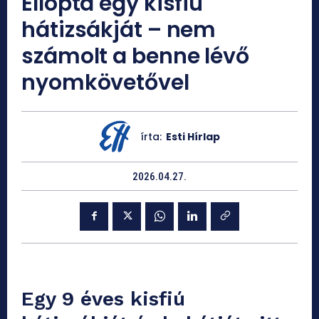
Ellopta egy kisfiú
hátizsákját – nem
számolt a benne lévő
nyomkövetővel
írta:
Esti Hírlap
2026.04.27.
Egy 9 éves kisfiú