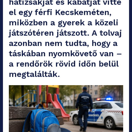
hátizsákját és kabátját vitte
el egy férfi Kecskeméten,
miközben a gyerek a közeli
játszótéren játszott. A tolvaj
azonban nem tudta, hogy a
táskában nyomkövető van –
a rendőrök rövid időn belül
megtalálták.