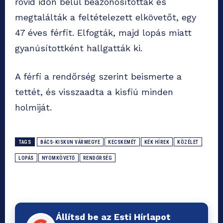
rövid időn belül beazonosították és
megtalálták a feltételezett elkövetőt, egy
47 éves férfit. Elfogták, majd lopás miatt
gyanúsítottként hallgatták ki.
A férfi a rendőrség szerint beismerte a
tettét, és visszaadta a kisfiú minden
holmiját.
TAGS
BÁCS-KISKUN VÁRMEGYE
KECSKEMÉT
KÉK HÍREK
KÖZÉLET
LOPÁS
NYOMKÖVETŐ
RENDŐRSÉG
Állítsd be az Esti Hírlapot