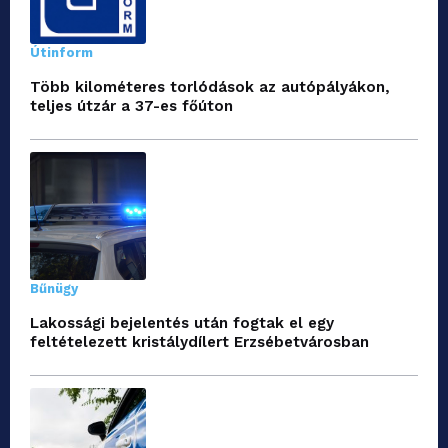
Útinform
Több kilométeres torlódások az autópályákon,
teljes útzár a 37-es főúton
Bűnügy
Lakossági bejelentés után fogtak el egy
feltételezett kristálydílert Erzsébetvárosban