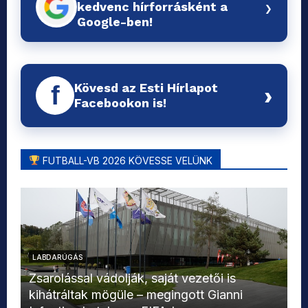
›
kedvenc hírforrásként a
Google-ben!
Kövesd az Esti Hírlapot
f
›
Facebookon is!
FUTBALL-VB 2026 KÖVESSE VELÜNK
LABDARÚGÁS
L
Zsarolással vádolják, saját vezetői is
kihátráltak mögüle – megingott Gianni
Mo