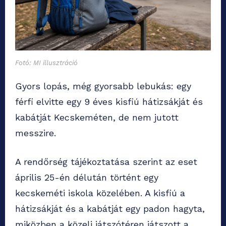
Fotó: MI illusztráció
Gyors lopás, még gyorsabb lebukás: egy
férfi elvitte egy 9 éves kisfiú hátizsákját és
kabátját Kecskeméten, de nem jutott
messzire.
A rendőrség tájékoztatása szerint az eset
április 25-én délután történt egy
kecskeméti iskola közelében. A kisfiú a
hátizsákját és a kabátját egy padon hagyta,
miközben a közeli játszótéren játszott a