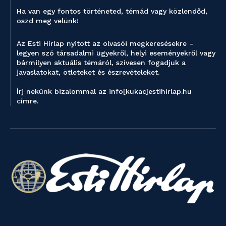
Ha van egy fontos történeted, témád vagy közlendőd,
oszd meg velünk!
Az Esti Hírlap nyitott az olvasói megkeresésekre –
legyen szó társadalmi ügyekről, helyi eseményekről vagy
bármilyen aktuális témáról, szívesen fogadjuk a
javaslatokat, ötleteket és észrevételeket.
Írj nekünk bizalommal az info[kukac]estihirlap.hu
címre.