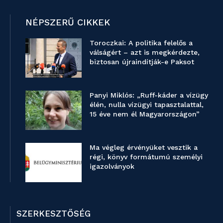
NÉPSZERŰ CIKKEK
Toroczkai: A politika felelős a
válságért – azt is megkérdezte,
biztosan újraindítják-e Paksot
Panyi Miklós: „Ruff-káder a vízügy
élén, nulla vízügyi tapasztalattal,
15 éve nem él Magyarországon”
Ma végleg érvényüket vesztik a
régi, könyv formátumú személyi
igazolványok
SZERKESZTŐSÉG