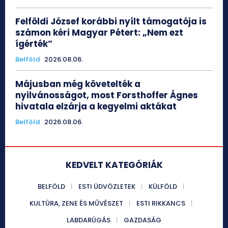
Felföldi József korábbi nyílt támogatója is
számon kéri Magyar Pétert: „Nem ezt
ígérték”
Belföld
2026.08.06.
Májusban még követelték a
nyilvánosságot, most Forsthoffer Ágnes
hivatala elzárja a kegyelmi aktákat
Belföld
2026.08.06.
KEDVELT KATEGÓRIÁK
BELFÖLD
ESTI ÜDVÖZLETEK
KÜLFÖLD
KULTÚRA, ZENE ÉS MŰVÉSZET
ESTI RIKKANCS
LABDARÚGÁS
GAZDASÁG