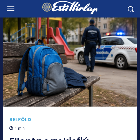
BELFÖLD
1
min.