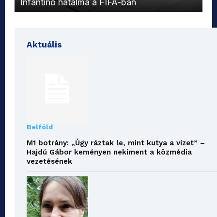
Infantino hatalma a FIFA-ban
el
Aktuális
Belföld
M1 botrány: „Úgy ráztak le, mint kutya a vizet” –
Hajdú Gábor keményen nekiment a közmédia
vezetésének