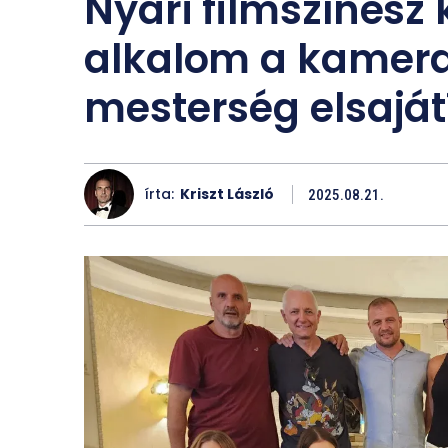
Nyári filmszínész 
alkalom a kamera
mesterség elsaját
írta:
Kriszt László
2025.08.21.