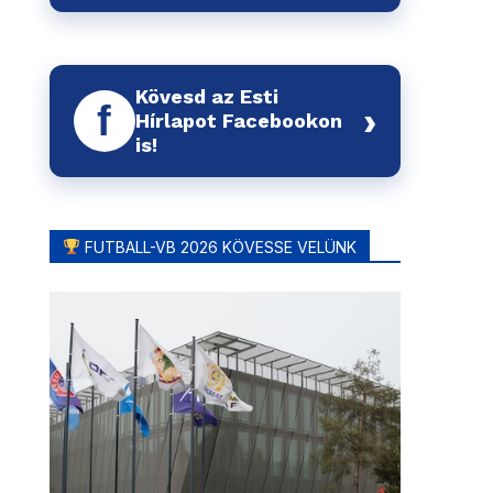
Kövesd az Esti
f
›
Hírlapot Facebookon
is!
FUTBALL-VB 2026 KÖVESSE VELÜNK