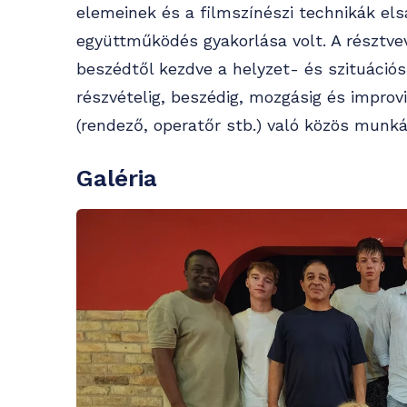
elemeinek és a filmszínészi technikák elsa
együttműködés gyakorlása volt. A résztve
beszédtől kezdve a helyzet- és szituációs
részvételig, beszédig, mozgásig és improv
(rendező, operatőr stb.) való közös munká
Galéria