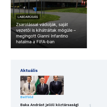
LABDARÚGÁS
LABDAR
Zsarolással vádolják, saját
vezetői is kihátráltak mögüle –
Molinóv
megingott Gianni Infantino
szurkol
hatalma a FIFA-ban
meccsk
Aktuális
Belföld
Baka Andrást jelöli köztársasági