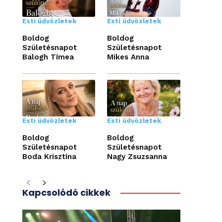
Esti üdvözletek
Esti üdvözletek
Boldog
Boldog
Születésnapot
Születésnapot
Balogh Tímea
Mikes Anna
Esti üdvözletek
Esti üdvözletek
Boldog
Boldog
Születésnapot
Születésnapot
Boda Krisztina
Nagy Zsuzsanna
Kapcsolódó cikkek