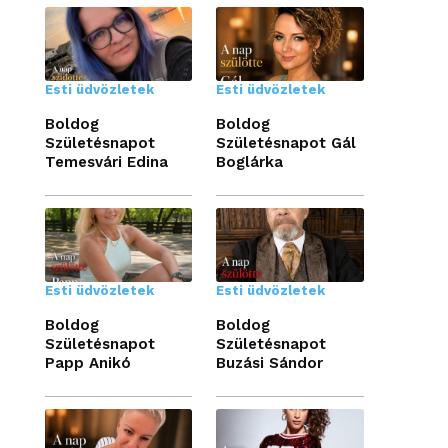
Esti üdvözletek
Esti üdvözletek
Boldog
Boldog
Születésnapot
Születésnapot Gál
Temesvári Edina
Boglárka
Esti üdvözletek
Esti üdvözletek
Boldog
Boldog
Születésnapot
Születésnapot
Papp Anikó
Buzási Sándor