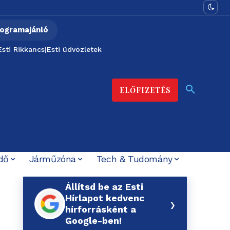
ogramajánló
Esti Rikkancs
|
Esti üdvözletek
ELŐFIZETÉS
dő
Járműzóna
Tech & Tudomány
Állítsd be az Esti
Hírlapot kedvenc
›
hírforrásként a
Google-ben!