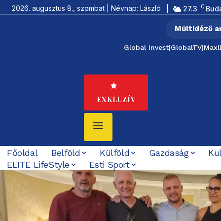
C
2026. augusztus 8., szombat | Névnap: László
27.3
Bud
Múltidéző a
Global Invest
|
GlobalTV
|
Maxl
EXKLUZÍV
Főoldal
Belföld
Külföld
Gazdaság
Ku
ELITE LifeStyle
Esti Sport