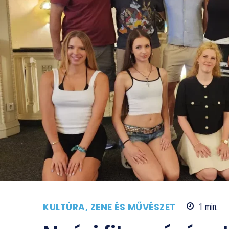
KULTÚRA, ZENE ÉS MŰVÉSZET
1
min.