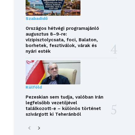
Szabadidő
Országos hétvégi programajánló
augusztus 8–9-re:
vízipisztolycsata, foci, Balaton,
borhetek, fesztiválok, várak és
nyári esték
Külföld
Pezeskian sem tudja, valóban Irán
legfelsőbb vezetőjével
találkozott-e – különös történet
szivárgott ki Teheránból