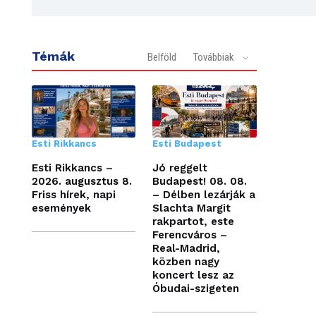
Témák
Belföld
Továbbiak
Esti Rikkancs
Esti Budapest
Esti Rikkancs –
Jó reggelt
2026. augusztus 8.
Budapest! 08. 08.
Friss hírek, napi
– Délben lezárják a
események
Slachta Margit
rakpartot, este
Ferencváros –
Real-Madrid,
közben nagy
koncert lesz az
Óbudai-szigeten