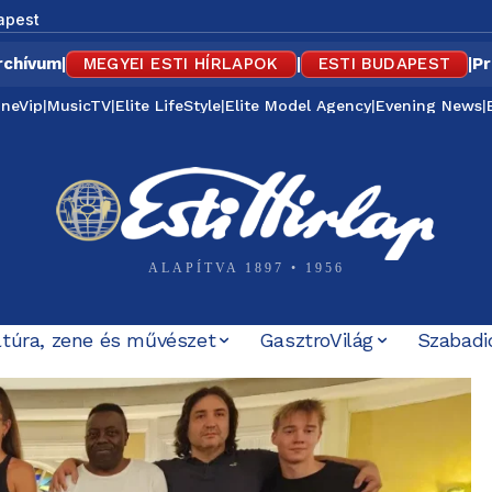
apest
rchívum
|
MEGYEI ESTI HÍRLAPOK
|
ESTI BUDAPEST
|
Pr
ineVip
|
MusicTV
|
Elite LifeStyle
|
Elite Model Agency
|
Evening News
|
ALAPÍTVA 1897 • 1956
ltúra, zene és művészet
GasztroVilág
Szabadi