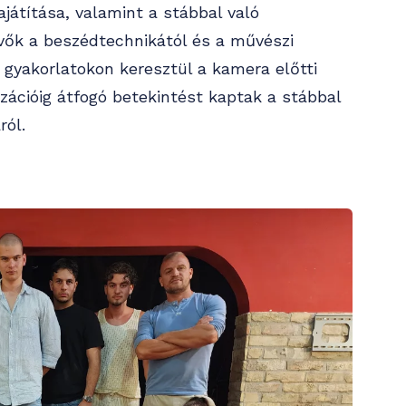
játítása, valamint a stábbal való
vők a beszédtechnikától és a művészi
 gyakorlatokon keresztül a kamera előtti
izációig átfogó betekintést kaptak a stábbal
ról.