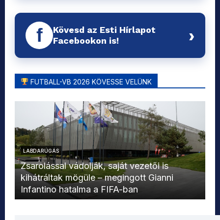
Kövesd az Esti Hírlapot
f
›
Facebookon is!
FUTBALL-VB 2026 KÖVESSE VELÜNK
LABDARÚGÁS
L
Zsarolással vádolják, saját vezetői is
kihátráltak mögüle – megingott Gianni
Mo
Infantino hatalma a FIFA-ban
el