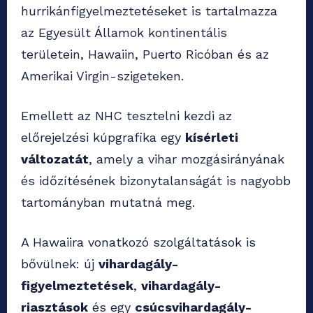
hurrikánfigyelmeztetéseket is tartalmazza
az Egyesült Államok kontinentális
területein, Hawaiin, Puerto Ricóban és az
Amerikai Virgin-szigeteken.
Emellett az NHC tesztelni kezdi az
előrejelzési kúpgrafika egy
kísérleti
változatát
, amely a vihar mozgásirányának
és időzítésének bizonytalanságát is nagyobb
tartományban mutatná meg.
A Hawaiira vonatkozó szolgáltatások is
bővülnek: új
vihardagály-
figyelmeztetések
,
vihardagály-
riasztások
és egy
csúcsvihardagály-