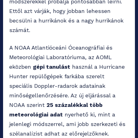
módszerekkel próbálja pontosabban leírni.
Ettől azt várják, hogy jobban lehessen
becsülni a hurrikánok és a nagy hurrikánok
számát.
A NOAA Atlantióceáni Óceanográfiai és
Meteorológiai Laboratóriuma, az AOML
eközben
gépi tanulást
használ a Hurricane
Hunter repülőgépek farkába szerelt
speciális Doppler-radarok adatainak
minőségellenőrzésére. Az új eljárással a
NOAA szerint
25 százalékkal több
meteorológiai adat
nyerhető ki, mint a
jelenlegi módszerrel, ami jobb szerkezeti és
szélanalízist adhat az előrejelzőknek.