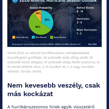
NOAA 2026-os atlanti hurrikánszezon-előrejelzésének
összefoglaló grafikája: 55 százalék esély átlag alatti, 35
százalék közel átlagos, 10 százalék átlag feletti szezonra; 8–
14 névvel ellátott vihar, 3–6 hurrikán és 1–3 nagy hurrikán
várható. Forrás: NOAA.
Nem kevesebb veszély, csak
más kockázat
A hurrikánszezonos hírek egyik visszatérő