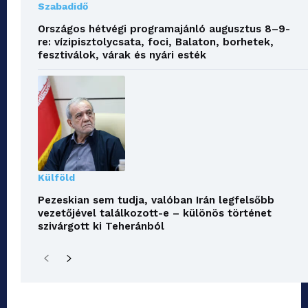
Szabadidő
Országos hétvégi programajánló augusztus 8–9-
re: vízipisztolycsata, foci, Balaton, borhetek,
fesztiválok, várak és nyári esték
Külföld
Pezeskian sem tudja, valóban Irán legfelsőbb
vezetőjével találkozott-e – különös történet
szivárgott ki Teheránból