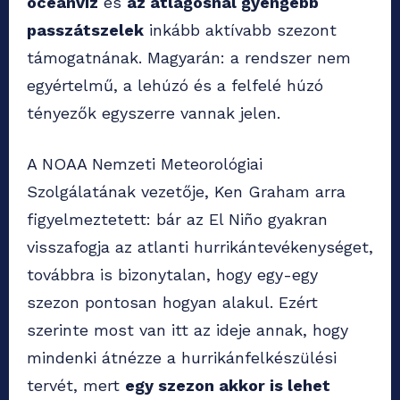
óceánvíz
és
az átlagosnál gyengébb
passzátszelek
inkább aktívabb szezont
támogatnának. Magyarán: a rendszer nem
egyértelmű, a lehúzó és a felfelé húzó
tényezők egyszerre vannak jelen.
A NOAA Nemzeti Meteorológiai
Szolgálatának vezetője, Ken Graham arra
figyelmeztetett: bár az El Niño gyakran
visszafogja az atlanti hurrikántevékenységet,
továbbra is bizonytalan, hogy egy-egy
szezon pontosan hogyan alakul. Ezért
szerinte most van itt az ideje annak, hogy
mindenki átnézze a hurrikánfelkészülési
tervét, mert
egy szezon akkor is lehet