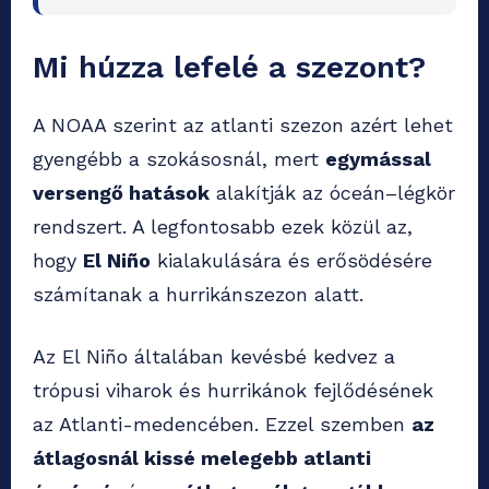
Mi húzza lefelé a szezont?
A NOAA szerint az atlanti szezon azért lehet
gyengébb a szokásosnál, mert
egymással
versengő hatások
alakítják az óceán–légkör
rendszert. A legfontosabb ezek közül az,
hogy
El Niño
kialakulására és erősödésére
számítanak a hurrikánszezon alatt.
Az El Niño általában kevésbé kedvez a
trópusi viharok és hurrikánok fejlődésének
az Atlanti-medencében. Ezzel szemben
az
átlagosnál kissé melegebb atlanti