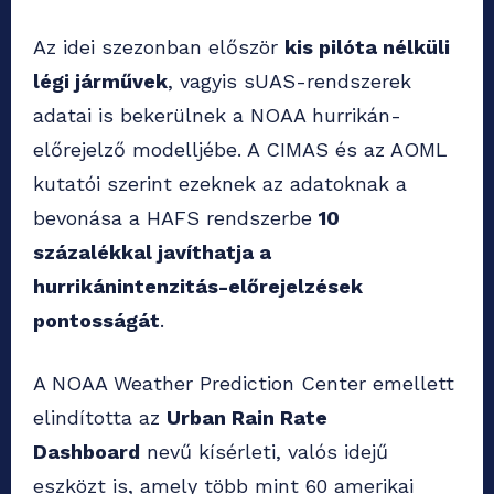
Az idei szezonban először
kis pilóta nélküli
légi járművek
, vagyis sUAS-rendszerek
adatai is bekerülnek a NOAA hurrikán-
előrejelző modelljébe. A CIMAS és az AOML
kutatói szerint ezeknek az adatoknak a
bevonása a HAFS rendszerbe
10
százalékkal javíthatja a
hurrikánintenzitás-előrejelzések
pontosságát
.
A NOAA Weather Prediction Center emellett
elindította az
Urban Rain Rate
Dashboard
nevű kísérleti, valós idejű
eszközt is, amely több mint 60 amerikai