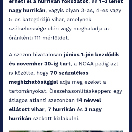
érheti el a hurrikán fokozatot
, és
1–3 lehet
nagy hurrikán
, vagyis olyan 3-as, 4-es vagy
5-ös kategóriájú vihar, amelynek
szélsebessége eléri vagy meghaladja az
óránkénti 111 mérföldet.
A szezon hivatalosan
június 1-jén kezdődik
és november 30-ig tart
, a NOAA pedig azt
is közölte, hogy
70 százalékos
megbízhatósággal
adja meg ezeket a
tartományokat. Összehasonlításképpen: egy
átlagos atlanti szezonban
14 névvel
ellátott vihar
,
7 hurrikán
és
3 nagy
hurrikán
szokott kialakulni.