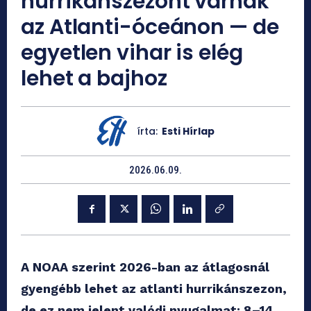
hurrikánszezont várnak
az Atlanti-óceánon — de
egyetlen vihar is elég
lehet a bajhoz
írta:
Esti Hírlap
2026.06.09.
A NOAA szerint 2026-ban az átlagosnál
gyengébb lehet az atlanti hurrikánszezon,
de ez nem jelent valódi nyugalmat: 8–14