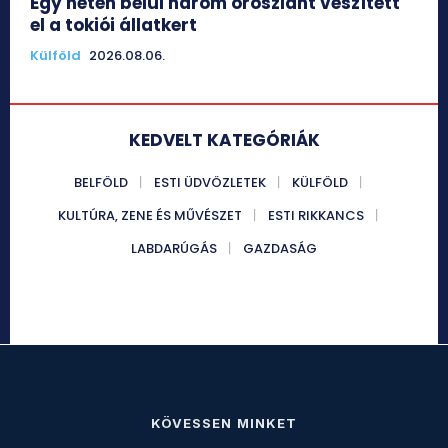
Egy héten belül három oroszlánt veszített
el a tokiói állatkert
Külföld
2026.08.06.
KEDVELT KATEGÓRIÁK
BELFÖLD
ESTI ÜDVÖZLETEK
KÜLFÖLD
KULTÚRA, ZENE ÉS MŰVÉSZET
ESTI RIKKANCS
LABDARÚGÁS
GAZDASÁG
KÖVESSEN MINKET