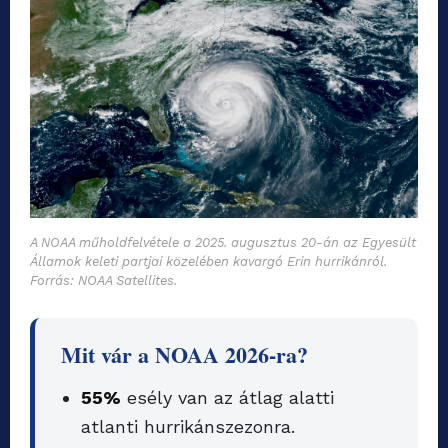
A NOAA műholdfelvétele a 2025. augusztus 20-án az Egyesült
Államok keleti partjai közelében kavargó Erin hurrikánról.
Forrás: NOAA Satellites.
Mit vár a NOAA 2026-ra?
55%
esély van az átlag alatti
atlanti hurrikánszezonra.