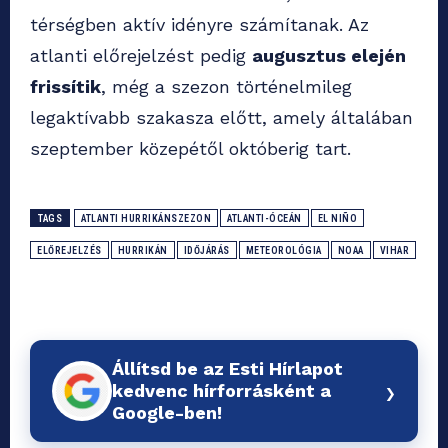
térségben aktív idényre számítanak. Az
atlanti előrejelzést pedig
augusztus elején
frissítik
, még a szezon történelmileg
legaktívabb szakasza előtt, amely általában
szeptember közepétől októberig tart.
TAGS
ATLANTI HURRIKÁNSZEZON
ATLANTI-ÓCEÁN
EL NIÑO
ELŐREJELZÉS
HURRIKÁN
IDŐJÁRÁS
METEOROLÓGIA
NOAA
VIHAR
Állítsd be az Esti Hírlapot
›
kedvenc hírforrásként a
Google-ben!