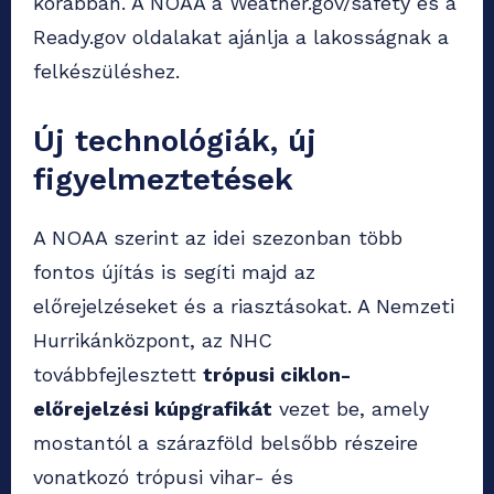
korábban. A NOAA a Weather.gov/safety és a
Ready.gov oldalakat ajánlja a lakosságnak a
felkészüléshez.
Új technológiák, új
figyelmeztetések
A NOAA szerint az idei szezonban több
fontos újítás is segíti majd az
előrejelzéseket és a riasztásokat. A Nemzeti
Hurrikánközpont, az NHC
továbbfejlesztett
trópusi ciklon-
előrejelzési kúpgrafikát
vezet be, amely
mostantól a szárazföld belsőbb részeire
vonatkozó trópusi vihar- és