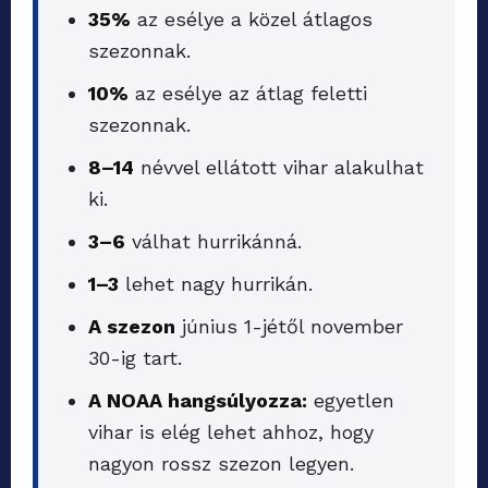
35%
az esélye a közel átlagos
szezonnak.
10%
az esélye az átlag feletti
szezonnak.
8–14
névvel ellátott vihar alakulhat
ki.
3–6
válhat hurrikánná.
1–3
lehet nagy hurrikán.
A szezon
június 1-jétől november
30-ig tart.
A NOAA hangsúlyozza:
egyetlen
vihar is elég lehet ahhoz, hogy
nagyon rossz szezon legyen.