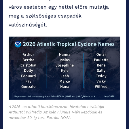
város esetében egy héttel előre mutatja
meg a szélsőséges csapadék
valószínűségét.
A 2026-os atlanti hurrikánszezon hivatalos névlistája
Arthurtól Wilfredig. Az idény június 1-jén kezdődik és
november 30-ig tart. Forrás: NOAA.