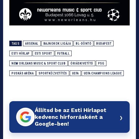
TAGS
ARSENAL
BAJNOKOK LIGÁJA
BL-DÖNTŐ
BUDAPEST
ESTI HÍRLAP
ESTI SPORT
FUTBALL
NEW ORLEANS MUSIC & SPORT CLUB
ÓRIÁSKIVETÍTŐ
PSG
PUSKÁS ARÉNA
SPORTKÖZVETÍTÉS
UEFA
UEFA CHAMPIONS LEAGUE
Állítsd be az Esti Hírlapot
›
kedvenc hírforrásként a
Google-ben!