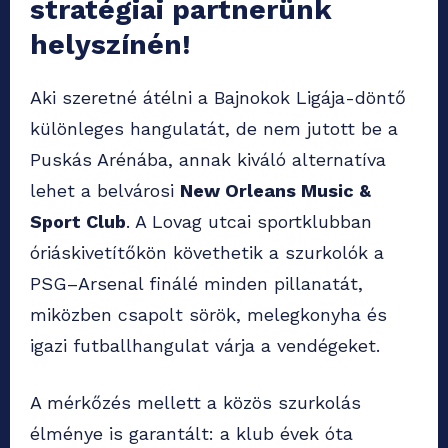
stratégiai partnerünk
helyszínén!
Aki szeretné átélni a Bajnokok Ligája-döntő
különleges hangulatát, de nem jutott be a
Puskás Arénába, annak kiváló alternatíva
lehet a belvárosi
New Orleans Music &
Sport Club
. A Lovag utcai sportklubban
óriáskivetítőkön követhetik a szurkolók a
PSG–Arsenal finálé minden pillanatát,
miközben csapolt sörök, melegkonyha és
igazi futballhangulat várja a vendégeket.
A mérkőzés mellett a közös szurkolás
élménye is garantált: a klub évek óta