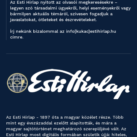
Az Esti Hírlap nyitott az olvasói megkeresésekre –
legyen szó társadalmi ügyekről, helyi eseményekről vagy
bármilyen aktuális témáról, szívesen fogadjuk a
javaslatokat, ötleteket és észrevételeket.
Írj nekünk bizalommal az info[kukac]estihirlap.hu
címre.
Az Esti Hírlap - 1897 óta a magyar közélet része. Több
mint egy évszázaddal ezelőtt alapították, és mára a
magyar sajtótörténet meghatározó szereplőjévé vált. Az
Esti Hírlap most digitális formában születik újjá: hiteles,