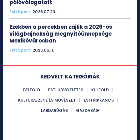
pólóválogatott
Esti Sport
2026.07.23.
Ezekben a percekben zajlik a 2026-os
világbajnokság megnyitóünnepsége
Mexikóvárosban
Esti Sport
2026.06.11.
KEDVELT KATEGÓRIÁK
BELFÖLD
ESTI ÜDVÖZLETEK
KÜLFÖLD
KULTÚRA, ZENE ÉS MŰVÉSZET
ESTI RIKKANCS
LABDARÚGÁS
GAZDASÁG