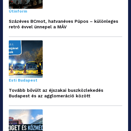
Útinform
Százéves BCmot, hatvanéves Púpos – különleges
retró évvel ünnepel a MÁV
Esti Budapest
Tovább bővült az éjszakai buszközlekedés
Budapest és az agglomeráció között