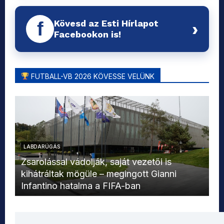
Kövesd az Esti Hírlapot
f
›
Facebookon is!
FUTBALL-VB 2026 KÖVESSE VELÜNK
LABDARÚGÁS
L
Zsarolással vádolják, saját vezetői is
kihátráltak mögüle – megingott Gianni
Mo
Infantino hatalma a FIFA-ban
el