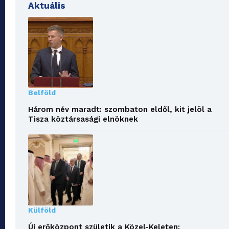
Aktuális
Belföld
Három név maradt: szombaton eldől, kit jelöl a
Tisza köztársasági elnöknek
Külföld
Új erőközpont születik a Közel-Keleten: