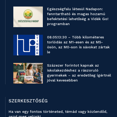
Egészségfalu létesül Nadapon:
fenntartható és magas hozamú
befektetési lehetőség a Vidék Go!
programban
08.05.13:30 – Több kilométeres
torlódás az M1-esen és az M5-
ösön, az M0-son is sávokat zártak
le
Százezer forintot kapnak az
iskolakezdéshez a rászoruló
gyermekek – az eredetileg ígértnél
jóval kevesebben
SZERKESZTŐSÉG
Ha van egy fontos történeted, témád vagy közlendőd,
oszd meg velünk!