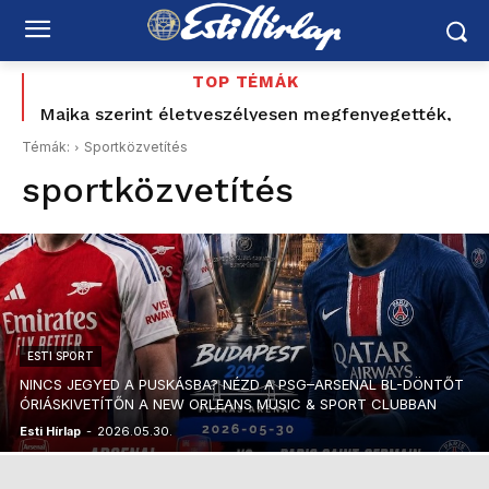
TOP TÉMÁK
Majka szerint életveszélyesen megfenyegették,
Több kilométeres torlódások az autópályákon,
elmarad a sepsiszentgyörgyi koncertje
teljes útzár a 37-es főúton
Témák:
Sportközvetítés
sportközvetítés
ESTI SPORT
NINCS JEGYED A PUSKÁSBA? NÉZD A PSG–ARSENAL BL-DÖNTŐT
ÓRIÁSKIVETÍTŐN A NEW ORLEANS MUSIC & SPORT CLUBBAN
Esti Hírlap
-
2026.05.30.