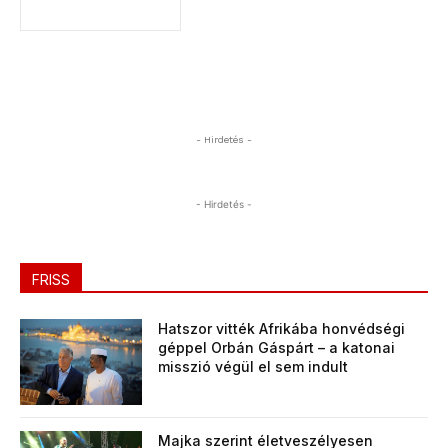
- Hirdetés -
- Hirdetés -
FRISS
Hatszor vitték Afrikába honvédségi
géppel Orbán Gáspárt – a katonai
misszió végül el sem indult
Majka szerint életveszélyesen