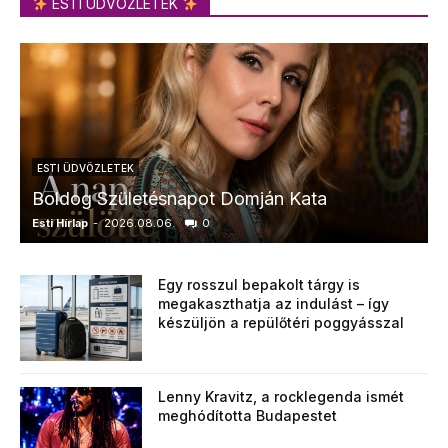
ESTI ÜDVÖZLETEK
ESTI ÜDVÖZLETEK
Boldog Születésnapot Domján Kata
Esti Hírlap
-
2026.08.06.
0
E
Egy rosszul bepakolt tárgy is
megakaszthatja az indulást – így
készüljön a repülőtéri poggyásszal
Lenny Kravitz, a rocklegenda ismét
meghódította Budapestet