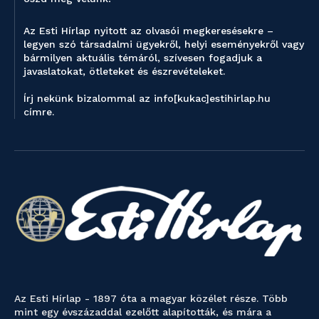
Az Esti Hírlap nyitott az olvasói megkeresésekre –
legyen szó társadalmi ügyekről, helyi eseményekről vagy
bármilyen aktuális témáról, szívesen fogadjuk a
javaslatokat, ötleteket és észrevételeket.
Írj nekünk bizalommal az info[kukac]estihirlap.hu
címre.
Az Esti Hírlap - 1897 óta a magyar közélet része. Több
mint egy évszázaddal ezelőtt alapították, és mára a