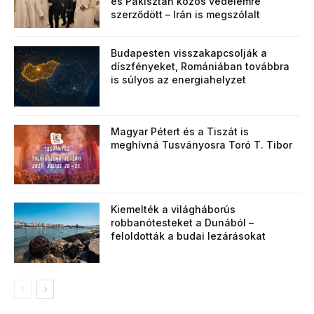
és Pakisztán közös védelemre
szerződött – Irán is megszólalt
Budapesten visszakapcsolják a
díszfényeket, Romániában továbbra
is súlyos az energiahelyzet
Magyar Pétert és a Tiszát is
meghívná Tusványosra Toró T. Tibor
Kiemelték a világháborús
robbanótesteket a Dunából –
feloldották a budai lezárásokat