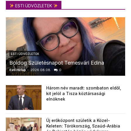
ESTI ÜDVÖZLETEK
ESTI ÜDVÖZLETEK
Boldog Születésnapot Temesvári Edina
Esti Hírlap
-
2026.08.08.
0
E
Három név maradt: szombaton eldől,
kit jelöl a Tisza köztársasági
elnöknek
Új erőközpont születik a Közel-
Keleten: Törökország, Szaúd-Arábia