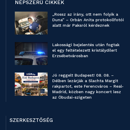
NÉPSZERŰ CIKKEK
„Rossz az irány, ott nem folyik a
Duna” – Orbán Anita protokollfotói
alatt már Paksról kérdeznek
Lakossági bejelentés után fogtak
el egy feltételezett kristálydílert
Erzsébetvárosban
Jó reggelt Budapest! 08. 08. –
Délben lezárják a Slachta Margit
rakpartot, este Ferencváros – Real-
Madrid, közben nagy koncert lesz
az Óbudai-szigeten
SZERKESZTŐSÉG