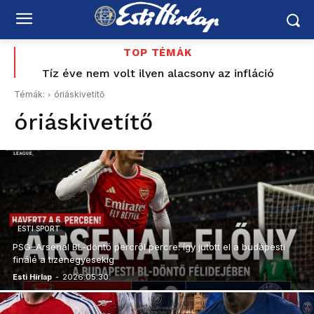
TOP TÉMÁK
Országos hétvégi programajánló augusztus 8–9-re:
Tíz éve nem volt ilyen alacsony az infláció
Magyarországon – az élelmiszerek ára már
vízipisztolycsata, foci, Balaton, borhetek,
Témák:
óriáskivetítő
fesztiválok, várak és nyári esték
csökkent
óriáskivetítő
ESTI SPORT
PSG–Arsenal BL-döntő percről percre: így jutott el a budapesti
finálé a tizenegyesekig
Esti Hírlap
-
2026.05.30.