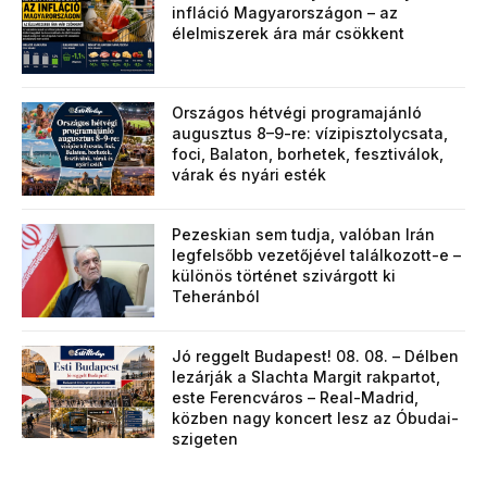
infláció Magyarországon – az
élelmiszerek ára már csökkent
Országos hétvégi programajánló
augusztus 8–9-re: vízipisztolycsata,
foci, Balaton, borhetek, fesztiválok,
várak és nyári esték
Pezeskian sem tudja, valóban Irán
legfelsőbb vezetőjével találkozott-e –
különös történet szivárgott ki
Teheránból
Jó reggelt Budapest! 08. 08. – Délben
lezárják a Slachta Margit rakpartot,
este Ferencváros – Real-Madrid,
közben nagy koncert lesz az Óbudai-
szigeten