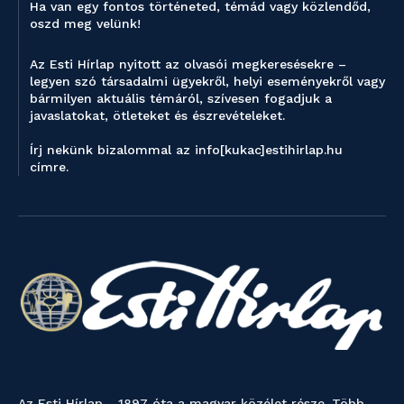
Ha van egy fontos történeted, témád vagy közlendőd,
oszd meg velünk!
Az Esti Hírlap nyitott az olvasói megkeresésekre –
legyen szó társadalmi ügyekről, helyi eseményekről vagy
bármilyen aktuális témáról, szívesen fogadjuk a
javaslatokat, ötleteket és észrevételeket.
Írj nekünk bizalommal az info[kukac]estihirlap.hu
címre.
Az Esti Hírlap - 1897 óta a magyar közélet része. Több