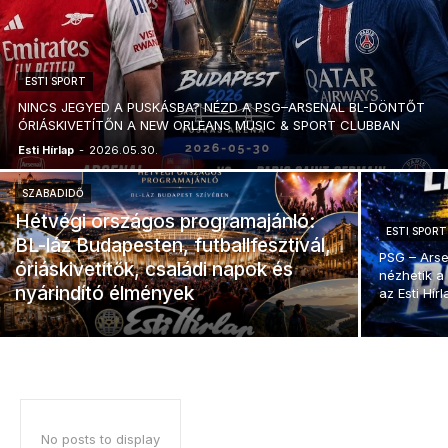
ESTI SPORT
NINCS JEGYED A PUSKÁSBA? NÉZD A PSG–ARSENAL BL-DÖNTŐT
ÓRIÁSKIVETÍTŐN A NEW ORLEANS MUSIC & SPORT CLUBBAN
Esti Hírlap
-
2026.05.30.
SZABADIDŐ
Hétvégi országos programajánló:
ESTI SPORT
BL-láz Budapesten, futballfesztivál,
PSG – Arse
óriáskivetítők, családi napok és
nézhetik a
nyárindító élmények
az Esti Hír
No posts to display