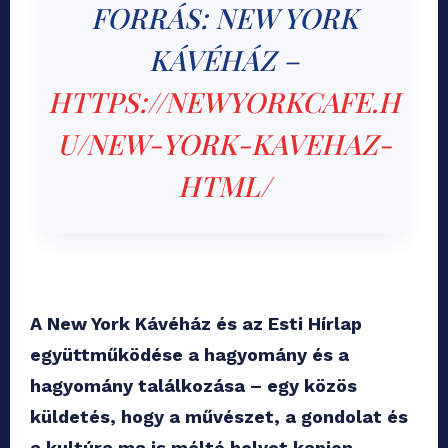
FORRÁS: NEW YORK
KÁVÉHÁZ –
HTTPS://NEWYORKCAFE.H
U/NEW-YORK-KAVEHAZ-
HTML/
A New York Kávéház és az Esti Hírlap
együttműködése a hagyomány és a
hagyomány találkozása – egy közös
küldetés, hogy a művészet, a gondolat és
a kultúra ma is méltó helyet kapjon