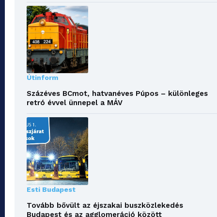
Útinform
Százéves BCmot, hatvanéves Púpos – különleges
retró évvel ünnepel a MÁV
Esti Budapest
Tovább bővült az éjszakai buszközlekedés
Budapest és az agglomeráció között