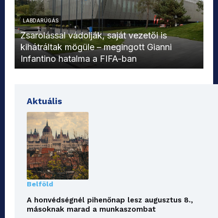
LABDARÚGÁS
L
Zsarolással vádolják, saját vezetői is
kihátráltak mögüle – megingott Gianni
Mo
Infantino hatalma a FIFA-ban
el
Aktuális
Belföld
A honvédségnél pihenőnap lesz augusztus 8.,
másoknak marad a munkaszombat