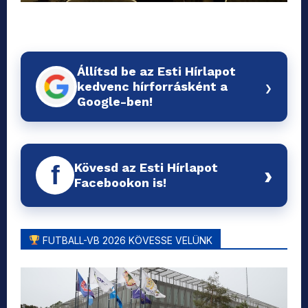
Állítsd be az Esti Hírlapot
›
kedvenc hírforrásként a
Google-ben!
Kövesd az Esti Hírlapot
f
›
Facebookon is!
FUTBALL-VB 2026 KÖVESSE VELÜNK