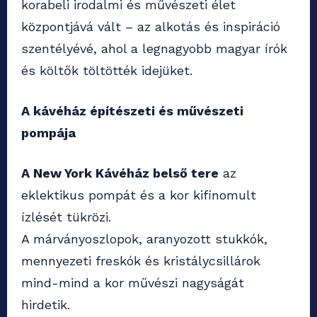
korabeli irodalmi és művészeti élet
központjává vált – az alkotás és inspiráció
szentélyévé, ahol a legnagyobb magyar írók
és költők töltötték idejüket.
A kávéház építészeti és művészeti
pompája
A New York Kávéház belső tere
az
eklektikus pompát és a kor kifinomult
ízlését tükrözi.
A márványoszlopok, aranyozott stukkók,
mennyezeti freskók és kristálycsillárok
mind-mind a kor művészi nagyságát
hirdetik.