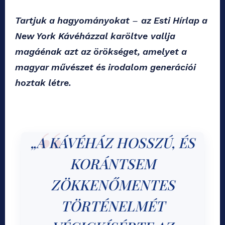
Tartjuk a hagyományokat
–
az Esti Hírlap a
New York Kávéházzal karöltve
vallja
magáénak azt az örökséget, amelyet a
magyar művészet és irodalom generációi
hoztak létre.
„A KÁVÉHÁZ HOSSZÚ, ÉS
KORÁNTSEM
ZÖKKENŐMENTES
TÖRTÉNELMÉT