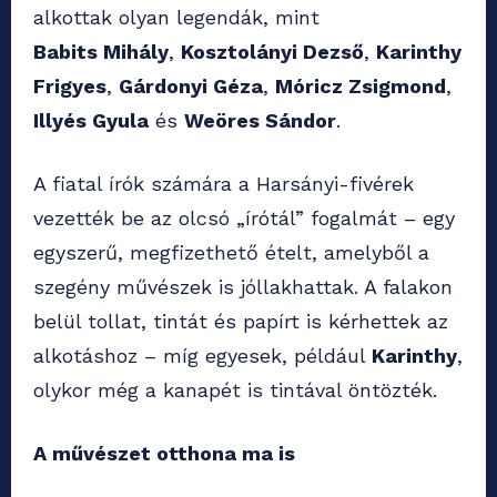
alkottak olyan legendák, mint
Babits Mihály
,
Kosztolányi Dezső
,
Karinthy
Frigyes
,
Gárdonyi Géza
,
Móricz Zsigmond
,
Illyés Gyula
és
Weöres Sándor
.
A fiatal írók számára a Harsányi-fivérek
vezették be az olcsó „írótál” fogalmát – egy
egyszerű, megfizethető ételt, amelyből a
szegény művészek is jóllakhattak. A falakon
belül tollat, tintát és papírt is kérhettek az
alkotáshoz – míg egyesek, például
Karinthy
,
olykor még a kanapét is tintával öntözték.
A művészet otthona ma is