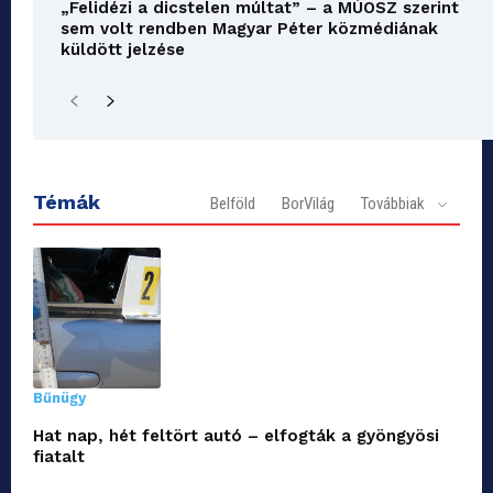
„Felidézi a dicstelen múltat” – a MÚOSZ szerint
sem volt rendben Magyar Péter közmédiának
küldött jelzése
Témák
Belföld
BorVilág
Továbbiak
Bűnügy
Hat nap, hét feltört autó – elfogták a gyöngyösi
fiatalt