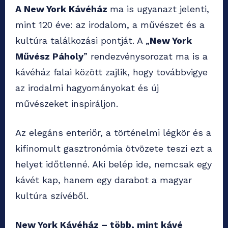
A New York Kávéház
ma is ugyanazt jelenti,
mint 120 éve: az irodalom, a művészet és a
kultúra találkozási pontját. A „
New York
Művész Páholy
” rendezvénysorozat ma is a
kávéház falai között zajlik, hogy továbbvigye
az irodalmi hagyományokat és új
művészeket inspiráljon.
Az elegáns enteriőr, a történelmi légkör és a
kifinomult gasztronómia ötvözete teszi ezt a
helyet időtlenné. Aki belép ide, nemcsak egy
kávét kap, hanem egy darabot a magyar
kultúra szívéből.
New York Kávéház – több, mint kávé