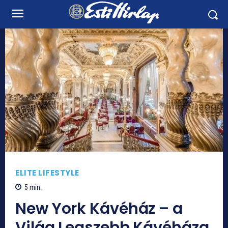
ELITE LIFESTYLE
5
min.
New York Kávéház – a
Világ Legszebb Kávéháza