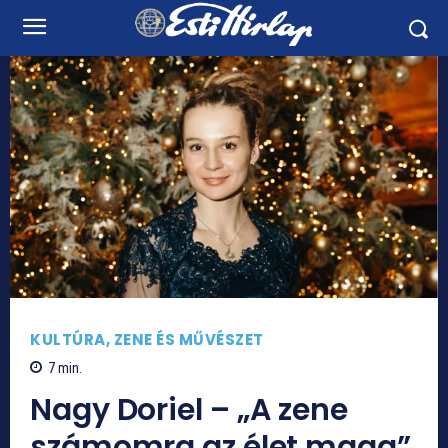
KULTÚRA, ZENE ÉS MŰVÉSZET
7
min.
Nagy Doriel – „A zene
számomra az élet maga”