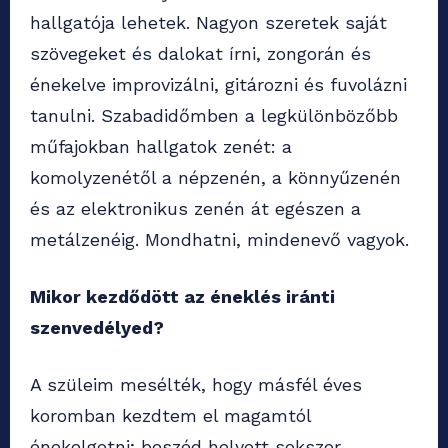
hallgatója lehetek. Nagyon szeretek saját
szövegeket és dalokat írni, zongorán és
énekelve improvizálni, gitározni és fuvolázni
tanulni. Szabadidőmben a legkülönbözőbb
műfajokban hallgatok zenét: a
komolyzenétől a népzenén, a könnyűzenén
és az elektronikus zenén át egészen a
metálzenéig. Mondhatni, mindenevő vagyok.
Mikor kezdődött az éneklés iránti
szenvedélyed?
A szüleim mesélték, hogy másfél éves
koromban kezdtem el magamtól
énekelgetni; beszéd helyett sokszor