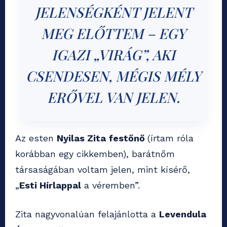
JELENSÉGKÉNT JELENT
MEG ELŐTTEM – EGY
IGAZI „VIRÁG”, AKI
CSENDESEN, MÉGIS MÉLY
ERŐVEL VAN JELEN.
Az esten
Nyilas Zita
festőnő
(írtam róla
korábban egy cikkemben), barátnőm
társaságában voltam jelen, mint kísérő,
„
Esti Hírlappal
a véremben”.
Zita nagyvonalúan felajánlotta a
Levendula