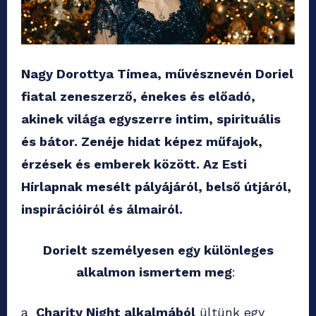
Nagy Dorottya Tímea, művésznevén Doriel
fiatal zeneszerző, énekes és előadó,
akinek világa egyszerre intim, spirituális
és bátor. Zenéje hidat képez műfajok,
érzések és emberek között. Az Esti
Hírlapnak mesélt pályájáról, belső útjáról,
inspirációiról és álmairól.
Dorielt személyesen egy különleges
alkalmon ismertem meg
:
a
Charity Night alkalmából
ültünk egy