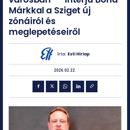
Márkkal a Sziget új
zónáiról és
meglepetéseiről
írta:
Esti Hírlap
2026.02.22.