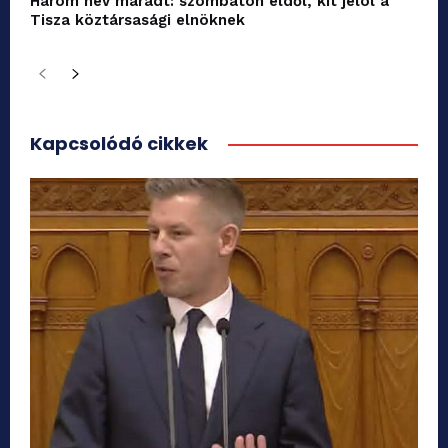
Három név maradt: szombaton eldől, kit jelöl a
Tisza köztársasági elnöknek
Kapcsolódó cikkek