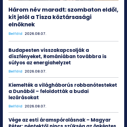
Három név maradt: szombaton eldől,
kit jelöl a Tisza köztársasági
elnöknek
Belföld
2026.08.07.
Budapesten visszakapcsolják a
díszfényeket, Romániában továbbra is
súlyos az energiahelyzet
Belföld
2026.08.07.
Kiemelték a világháborús robbanótesteket
a Dunából – feloldották a budai
lezárásokat
Belföld
2026.08.07.
Vége az esti áramspórolásnak – Magyar
Péter: péntektől nincs szükség az önkéntes