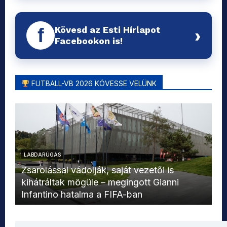
Kövesd az Esti Hírlapot
f
›
Facebookon is!
FUTBALL-VB 2026 KÖVESSE VELÜNK
LABDARÚGÁS
L
Zsarolással vádolják, saját vezetői is
kihátráltak mögüle – megingott Gianni
Mo
Infantino hatalma a FIFA-ban
el