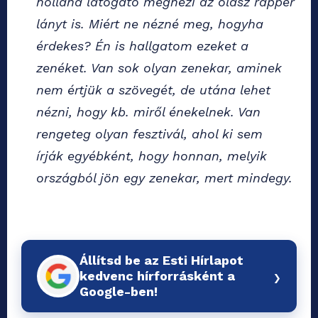
holland látogató megnézi az olasz rapper
lányt is. Miért ne nézné meg, hogyha
érdekes? Én is hallgatom ezeket a
zenéket. Van sok olyan zenekar, aminek
nem értjük a szövegét, de utána lehet
nézni, hogy kb. miről énekelnek. Van
rengeteg olyan fesztivál, ahol ki sem
írják egyébként, hogy honnan, melyik
országból jön egy zenekar, mert mindegy.
Állítsd be az Esti Hírlapot
›
kedvenc hírforrásként a
Google-ben!