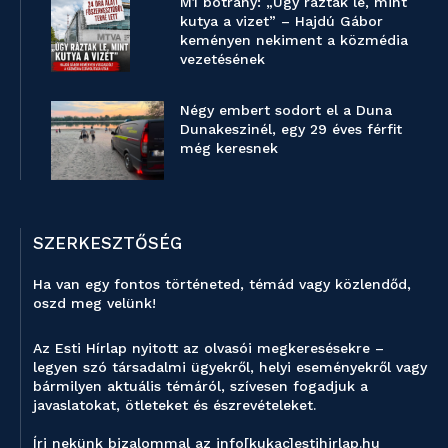
M1 botrány: „Úgy ráztak le, mint
kutya a vizet” – Hajdú Gábor
keményen nekiment a közmédia
vezetésének
Négy embert sodort el a Duna
Dunakeszinél, egy 29 éves férfit
még keresnek
SZERKESZTŐSÉG
Ha van egy fontos történeted, témád vagy közlendőd,
oszd meg velünk!
Az Esti Hírlap nyitott az olvasói megkeresésekre –
legyen szó társadalmi ügyekről, helyi eseményekről vagy
bármilyen aktuális témáról, szívesen fogadjuk a
javaslatokat, ötleteket és észrevételeket.
Írj nekünk bizalommal az info[kukac]estihirlap.hu