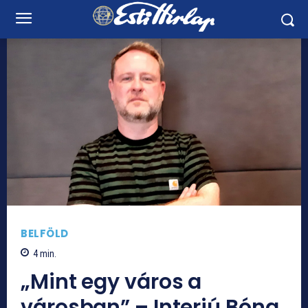
BELFÖLD
4
min.
„Mint egy város a
városban” – Interjú Bóna