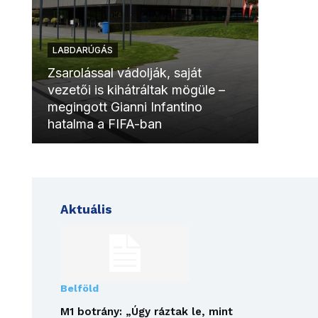
LABDARÚGÁS
LABDAR
Zsarolással vádolják, saját
vezetői is kihátráltak mögüle –
Molinóv
megingott Gianni Infantino
szurkol
hatalma a FIFA-ban
meccsk
Aktuális
Belföld
M1 botrány: „Úgy ráztak le, mint