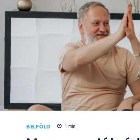
BELFÖLD
1
min.