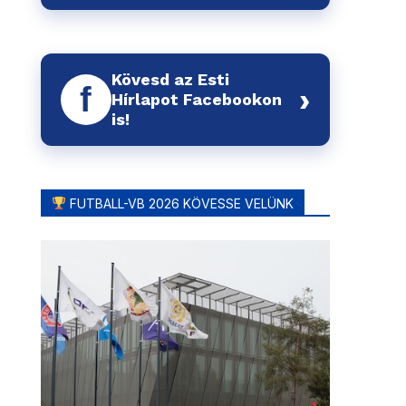
Kövesd az Esti
f
›
Hírlapot Facebookon
is!
FUTBALL-VB 2026 KÖVESSE VELÜNK