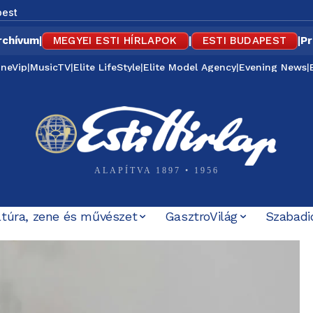
est
rchívum
|
MEGYEI ESTI HÍRLAPOK
|
ESTI BUDAPEST
|
Pr
ineVip
|
MusicTV
|
Elite LifeStyle
|
Elite Model Agency
|
Evening News
|
ALAPÍTVA 1897 • 1956
ltúra, zene és művészet
GasztroVilág
Szabadi