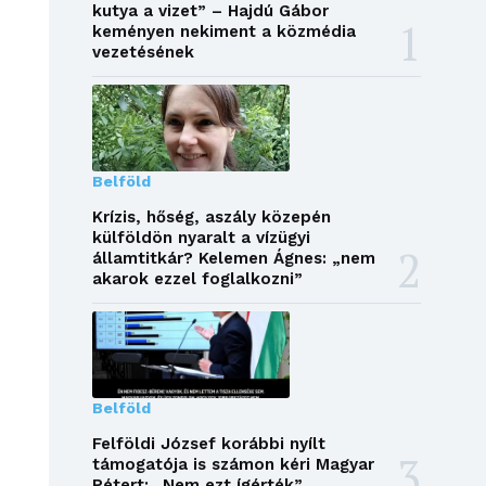
kutya a vizet” – Hajdú Gábor
keményen nekiment a közmédia
vezetésének
Belföld
Krízis, hőség, aszály közepén
külföldön nyaralt a vízügyi
államtitkár? Kelemen Ágnes: „nem
akarok ezzel foglalkozni”
Belföld
Felföldi József korábbi nyílt
támogatója is számon kéri Magyar
Pétert: „Nem ezt ígérték”