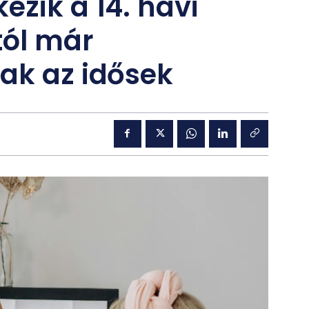
ezik a 14. havi
tól már
ak az idősek