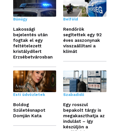
Bűnügy
Belföld
Lakossági
Rendőrök
bejelentés után
segítettek egy 92
fogtak el egy
éves asszonynak
feltételezett
visszaállítani a
kristálydílert
klímát
Erzsébetvárosban
Esti üdvözletek
Szabadidő
Boldog
Egy rosszul
Születésnapot
bepakolt tárgy is
Domján Kata
megakaszthatja az
indulást – így
készüljön a