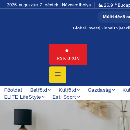
C
2026. augusztus 7., péntek | Névnap: Ibolya
26.9
Budap
Múltidéző a
Global Invest
|
GlobalTV
|
Maxl
EXKLUZÍV
Főoldal
Belföld
Külföld
Gazdaság
Ku
ELITE LifeStyle
Esti Sport