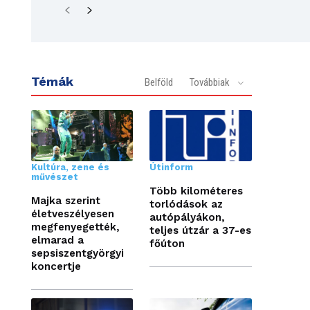
Témák
Belföld
Továbbiak
Kultúra, zene és
Útinform
művészet
Több kilométeres
Majka szerint
torlódások az
életveszélyesen
autópályákon,
megfenyegették,
teljes útzár a 37-es
elmarad a
főúton
sepsiszentgyörgyi
koncertje