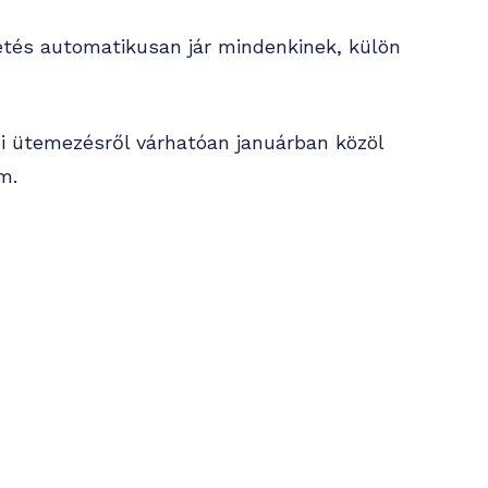
izetés automatikusan jár mindenkinek, külön
bi ütemezésről várhatóan januárban közöl
m.