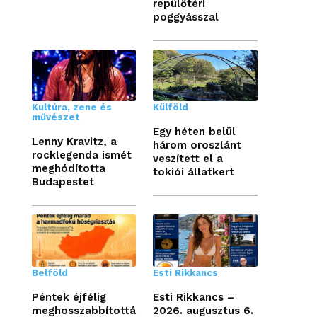
repülőtéri
poggyásszal
Kultúra, zene és
Külföld
művészet
Egy héten belül
Lenny Kravitz, a
három oroszlánt
rocklegenda ismét
veszített el a
meghódította
tokiói állatkert
Budapestet
Belföld
Esti Rikkancs
Péntek éjfélig
Esti Rikkancs –
meghosszabbítottá
2026. augusztus 6.