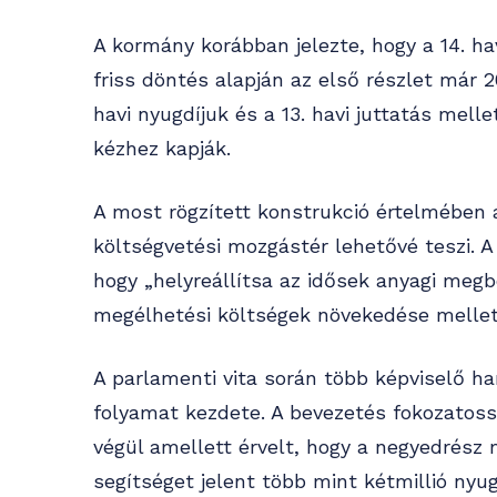
A kormány korábban jelezte, hogy a 14. ha
friss döntés alapján az első részlet már 
havi nyugdíjuk és a 13. havi juttatás melle
kézhez kapják.
A most rögzített konstrukció értelmében a
költségvetési mozgástér lehetővé teszi. A
hogy „helyreállítsa az idősek anyagi meg
megélhetési költségek növekedése mellet
A parlamenti vita során több képviselő h
folyamat kezdete. A bevezetés fokozatossá
végül amellett érvelt, hogy a negyedrész 
segítséget jelent több mint kétmillió nyu