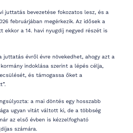
vi juttatás bevezetése fokozatos lesz, és a
2026 februárjában megérkezik. Az idősek a
tt ekkor a 14. havi nyugdíj negyed részét is
 juttatás évről évre növekedhet, ahogy azt a
 kormány indoklása szerint a lépés célja,
becsülését, és támogassa őket a
t”.
angsúlyozta: a mai döntés egy hosszabb
ga ugyan vitát váltott ki, de a többség
már az első évben is kézzelfogható
gdíjas számára.