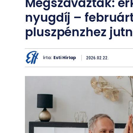
Megszavazták: érk
nyugdíj – február
pluszpénzhez jutn
írta:
Esti Hírlap
2026.02.22.