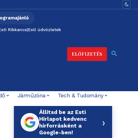
ogramajánló
Esti Rikkancs
|
Esti üdvözletek
ELŐFIZETÉS
dő
Járműzóna
Tech & Tudomány
Állítsd be az Esti
Hírlapot kedvenc
›
hírforrásként a
Google-ben!