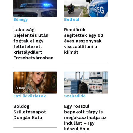
Bűnügy
Belföld
Lakossági
Rendőrök
bejelentés után
segítettek egy 92
fogtak el egy
éves asszonynak
feltételezett
visszaállítani a
kristálydílert
klímát
Erzsébetvárosban
Esti üdvözletek
Szabadidő
Boldog
Egy rosszul
Születésnapot
bepakolt tárgy is
Domján Kata
megakaszthatja az
indulást – így
készüljön a