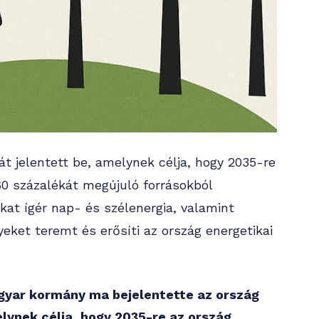
t jelentett be, amelynek célja, hogy 2035-re
0 százalékát megújuló forrásokból
kat ígér nap- és szélenergia, valamint
eket teremt és erősíti az ország energetikai
gyar kormány ma bejelentette az ország
elynek célja, hogy 2035-re az ország