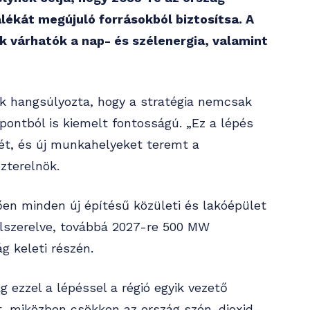
ékát megújuló forrásokból biztosítsa. A
 várhatók a nap- és szélenergia, valamint
k hangsúlyozta, hogy a stratégia nemcsak
ontból is kiemelt fontosságú. „Ez a lépés
gét, és új munkahelyeket teremt a
zterelnök.
ően minden új építésű közületi és lakóépület
elszerelve, továbbá 2027-re 500 MW
g keleti részén.
 ezzel a lépéssel a régió egyik vezető
t, miközben csökken az ország szén-dioxid-