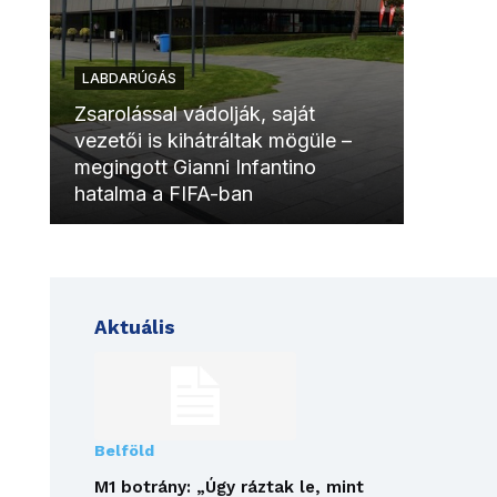
LABDARÚGÁS
LABDAR
Zsarolással vádolják, saját
vezetői is kihátráltak mögüle –
Molinóv
megingott Gianni Infantino
szurkol
hatalma a FIFA-ban
meccsk
Aktuális
Belföld
M1 botrány: „Úgy ráztak le, mint