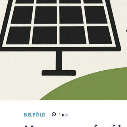
BELFÖLD
1
min.