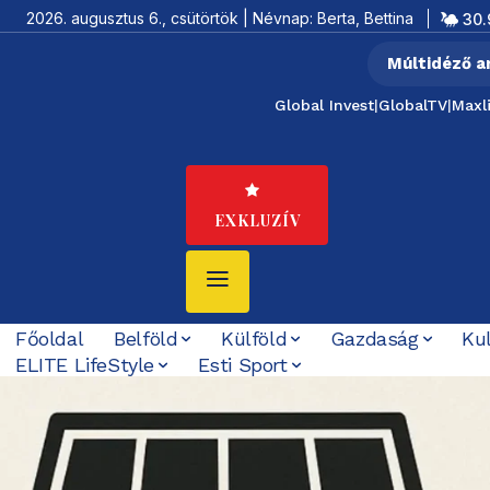
2026. augusztus 6., csütörtök | Névnap: Berta, Bettina
30.
Múltidéző a
Global Invest
|
GlobalTV
|
Maxl
EXKLUZÍV
Főoldal
Belföld
Külföld
Gazdaság
Ku
ELITE LifeStyle
Esti Sport