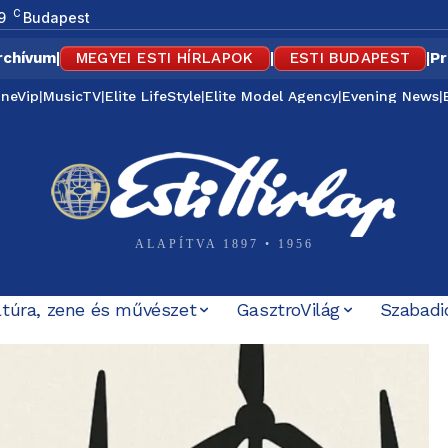
C
9
Budapest
rchívum
|
MEGYEI ESTI HÍRLAPOK
|
ESTI BUDAPEST
|
Pr
ineVip
|
MusicTV
|
Elite LifeStyle
|
Elite Model Agency
|
Evening News
|
ALAPÍTVA 1897 • 1956
ltúra, zene és művészet
GasztroVilág
Szabadi