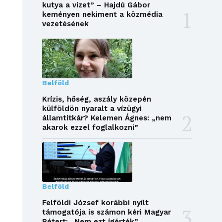
kutya a vizet” – Hajdú Gábor
keményen nekiment a közmédia
vezetésének
Belföld
Krízis, hőség, aszály közepén
külföldön nyaralt a vízügyi
államtitkár? Kelemen Ágnes: „nem
akarok ezzel foglalkozni”
Belföld
Felföldi József korábbi nyílt
támogatója is számon kéri Magyar
Pétert: „Nem ezt ígérték”