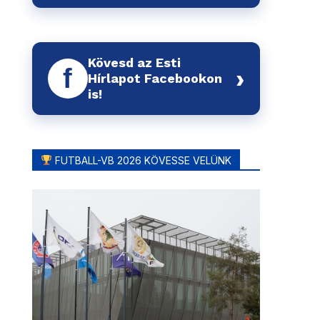
Kövesd az Esti
f
›
Hírlapot Facebookon
is!
FUTBALL-VB 2026 KÖVESSE VELÜNK