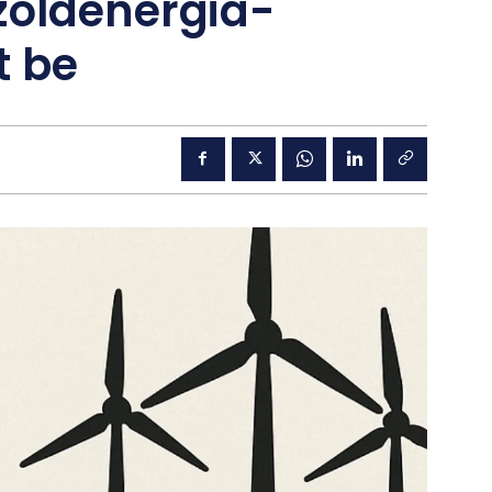
zöldenergia-
t be