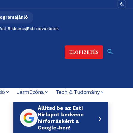
ogramajánló
Esti Rikkancs
|
Esti üdvözletek
ELŐFIZETÉS
dő
Járműzóna
Tech & Tudomány
Állítsd be az Esti
Hírlapot kedvenc
›
hírforrásként a
Google-ben!