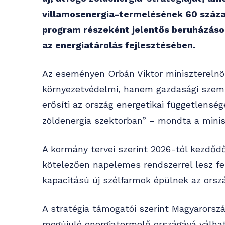
villamosenergia-termelésének 60 százal
program részeként jelentős beruházások
az energiatárolás fejlesztésében.
Az eseményen Orbán Viktor miniszterelnö
környezetvédelmi, hanem gazdasági szemp
erősíti az ország energetikai függetlensé
zöldenergia szektorban” – mondta a minis
A kormány tervei szerint 2026-tól kezdőd
kötelezően napelemes rendszerrel lesz f
kapacitású új szélfarmok épülnek az orszá
A stratégia támogatói szerint Magyarország
megújuló energiatermelő országává válha