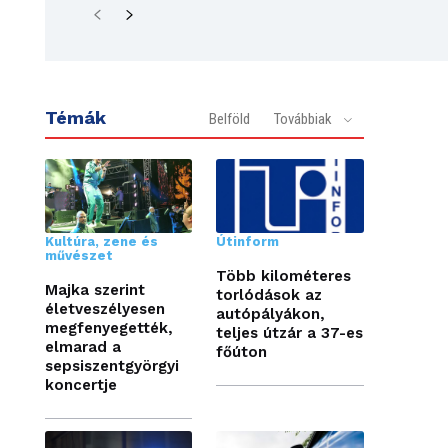
Témák
Belföld
Továbbiak
Kultúra, zene és
Útinform
művészet
Több kilométeres
Majka szerint
torlódások az
életveszélyesen
autópályákon,
megfenyegették,
teljes útzár a 37-es
elmarad a
főúton
sepsiszentgyörgyi
koncertje