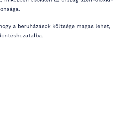
tonsága.
 hogy a beruházások költsége magas lehet,
döntéshozatalba.