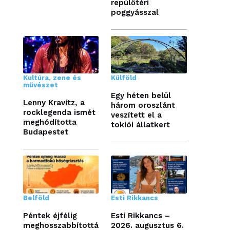
repülőtéri
poggyásszal
Kultúra, zene és
Külföld
művészet
Egy héten belül
Lenny Kravitz, a
három oroszlánt
rocklegenda ismét
veszített el a
meghódította
tokiói állatkert
Budapestet
Belföld
Esti Rikkancs
Péntek éjfélig
Esti Rikkancs –
meghosszabbítottá
2026. augusztus 6.