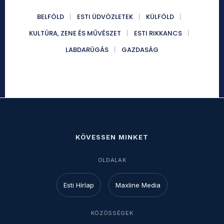
BELFÖLD
ESTI ÜDVÖZLETEK
KÜLFÖLD
KULTÚRA, ZENE ÉS MŰVÉSZET
ESTI RIKKANCS
LABDARÚGÁS
GAZDASÁG
KÖVESSEN MINKET
OLDALAK
Esti Hírlap
Maxline Media
KÖZÖSSÉGEK