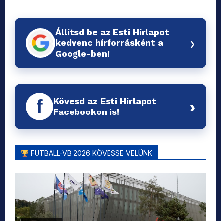
Állítsd be az Esti Hírlapot
›
kedvenc hírforrásként a
Google-ben!
Kövesd az Esti Hírlapot
f
›
Facebookon is!
FUTBALL-VB 2026 KÖVESSE VELÜNK