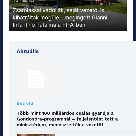
LABDARÚGÁS
L
Zsarolással vádolják, saját vezetői is
kihátráltak mögüle – megingott Gianni
Mo
Infantino hatalma a FIFA-ban
el
Aktuális
Belföld
Több mint 100 milliárdos csalás gyanúja a
Gondosóra-programnál – feljelentést tett a
minisztérium, menesztették a vezetőt