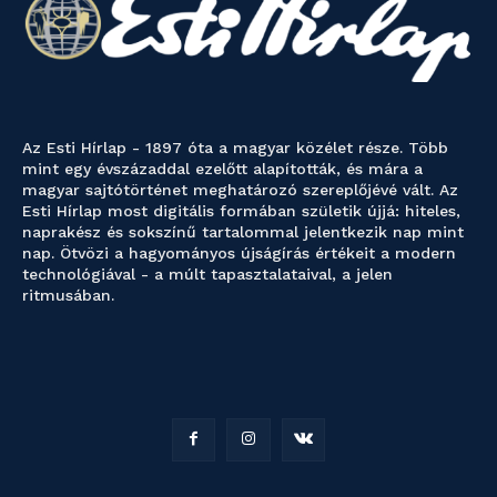
Az Esti Hírlap - 1897 óta a magyar közélet része. Több
mint egy évszázaddal ezelőtt alapították, és mára a
magyar sajtótörténet meghatározó szereplőjévé vált. Az
Esti Hírlap most digitális formában születik újjá: hiteles,
naprakész és sokszínű tartalommal jelentkezik nap mint
nap. Ötvözi a hagyományos újságírás értékeit a modern
technológiával - a múlt tapasztalataival, a jelen
ritmusában.