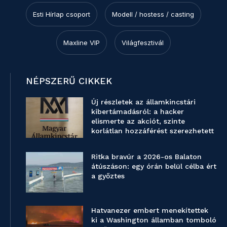
Esti Hírlap csoport
Modell / hostess / casting
Maxline VIP
Világfesztivál
NÉPSZERŰ CIKKEK
Új részletek az államkincstári
kibertámadásról: a hacker
elismerte az akciót, szinte
korlátlan hozzáférést szerezhetett
Ritka bravúr a 2026-os Balaton
átúszáson: egy órán belül célba ért
a győztes
Hatvanezer embert menekítettek
ki a Washington államban tomboló