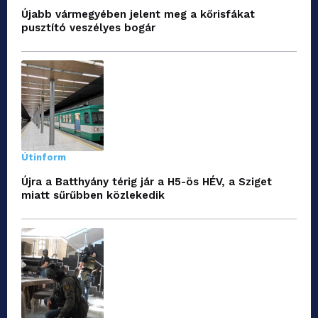
Újabb vármegyében jelent meg a kőrisfákat
pusztító veszélyes bogár
Útinform
Újra a Batthyány térig jár a H5-ös HÉV, a Sziget
miatt sűrűbben közlekedik