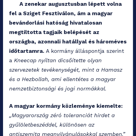
A zenekar augusztusban lépett volna
fel a Sziget Fesztiválon, ám a magyar
bevándorlási hatóság hivatalosan
megtiltotta tagjaik belépését az
országba, azonnali hatállyal és hároméves
időtartamra.
A kormány álláspontja szerint
a
Kneecap nyíltan dicsőítette olyan
szervezetek tevékenységét, mint a Hamasz
és a Hezbollah, ami ellentétes a magyar
nemzetbiztonsági és jogi normákkal.
A magyar kormány közleménye kiemelte:
„Magyarország zéró toleranciát hirdet a
gyűlöletbeszéddel, különösen az
antiszemita megnyilvánulásokkal szemben.”