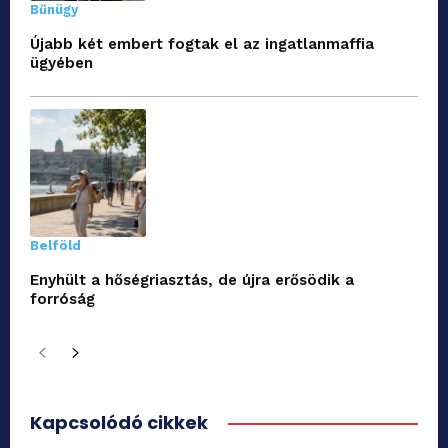
Bűnügy
Újabb két embert fogtak el az ingatlanmaffia
ügyében
Belföld
Enyhült a hőségriasztás, de újra erősödik a
forróság
Kapcsolódó cikkek