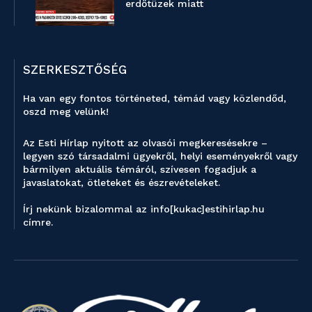
erdőtüzek miatt
SZERKESZTŐSÉG
Ha van egy fontos történeted, témád vagy közlendőd,
oszd meg velünk!
Az Esti Hírlap nyitott az olvasói megkeresésekre –
legyen szó társadalmi ügyekről, helyi eseményekről vagy
bármilyen aktuális témáról, szívesen fogadjuk a
javaslatokat, ötleteket és észrevételeket.
Írj nekünk bizalommal az info[kukac]estihirlap.hu
címre.