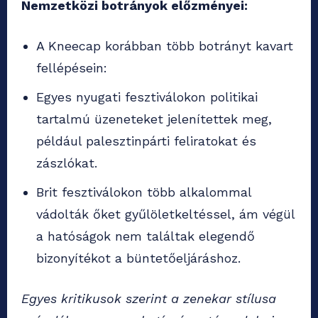
Nemzetközi botrányok előzményei:
A Kneecap korábban több botrányt kavart
fellépésein:
Egyes nyugati fesztiválokon politikai
tartalmú üzeneteket jelenítettek meg,
például palesztinpárti feliratokat és
zászlókat.
Brit fesztiválokon több alkalommal
vádolták őket gyűlöletkeltéssel, ám végül
a hatóságok nem találtak elegendő
bizonyítékot a büntetőeljáráshoz.
Egyes kritikusok szerint a zenekar stílusa