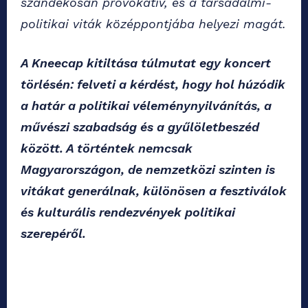
szándékosan provokatív, és a társadalmi-
politikai viták középpontjába helyezi magát.
A Kneecap kitiltása túlmutat egy koncert
törlésén: felveti a kérdést, hogy hol húzódik
a határ a politikai véleménynyilvánítás, a
művészi szabadság és a gyűlöletbeszéd
között. A történtek nemcsak
Magyarországon, de nemzetközi szinten is
vitákat generálnak, különösen a fesztiválok
és kulturális rendezvények politikai
szerepéről.