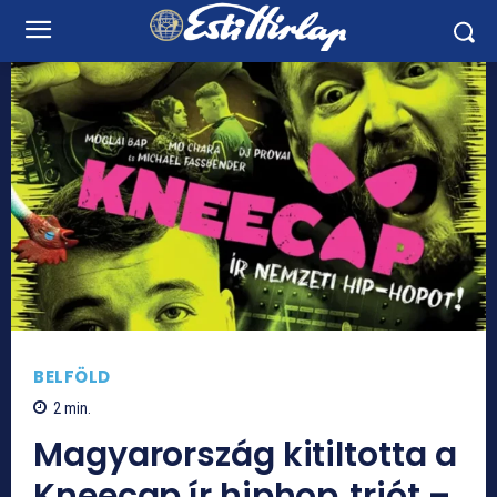
BELFÖLD
2
min.
Magyarország kitiltotta a
Kneecap ír hiphop‑triót –