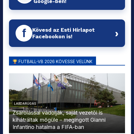
Google-ben!
Kövesd az Esti Hírlapot
f
›
Facebookon is!
FUTBALL-VB 2026 KÖVESSE VELÜNK
LABDARÚGÁS
L
Zsarolással vádolják, saját vezetői is
kihátráltak mögüle – megingott Gianni
Mo
Infantino hatalma a FIFA-ban
el