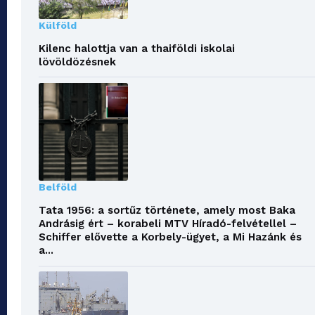
Külföld
Kilenc halottja van a thaiföldi iskolai
lövöldözésnek
Belföld
Tata 1956: a sortűz története, amely most Baka
Andrásig ért – korabeli MTV Híradó-felvétellel –
Schiffer elővette a Korbely-ügyet, a Mi Hazánk és
a...