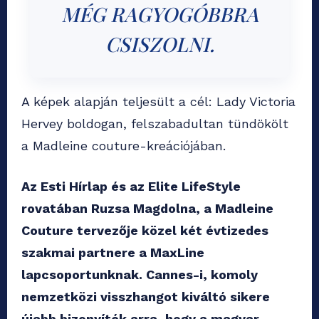
MÉG RAGYOGÓBBRA
CSISZOLNI.
A képek alapján teljesült a cél: Lady Victoria
Hervey boldogan, felszabadultan tündökölt
a Madleine couture-kreációjában.
Az Esti Hírlap és az Elite LifeStyle
rovatában Ruzsa Magdolna, a Madleine
Couture tervezője közel két évtizedes
szakmai partnere a MaxLine
lapcsoportunknak. Cannes-i, komoly
nemzetközi visszhangot kiváltó sikere
újabb bizonyíték arra, hogy a magyar