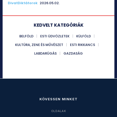
DivatDiktátorok
2026.05.02.
KEDVELT KATEGÓRIÁK
BELFÖLD
ESTI ÜDVÖZLETEK
KÜLFÖLD
KULTÚRA, ZENE ÉS MŰVÉSZET
ESTI RIKKANCS
LABDARÚGÁS
GAZDASÁG
KÖVESSEN MINKET
OLDALAK