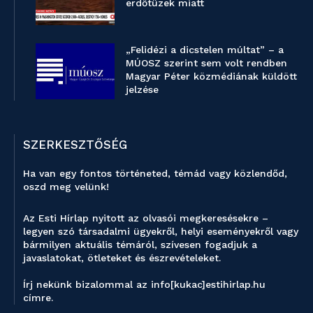
erdőtüzek miatt
„Felidézi a dicstelen múltat” – a
MÚOSZ szerint sem volt rendben
Magyar Péter közmédiának küldött
jelzése
SZERKESZTŐSÉG
Ha van egy fontos történeted, témád vagy közlendőd,
oszd meg velünk!
Az Esti Hírlap nyitott az olvasói megkeresésekre –
legyen szó társadalmi ügyekről, helyi eseményekről vagy
bármilyen aktuális témáról, szívesen fogadjuk a
javaslatokat, ötleteket és észrevételeket.
Írj nekünk bizalommal az info[kukac]estihirlap.hu
címre.