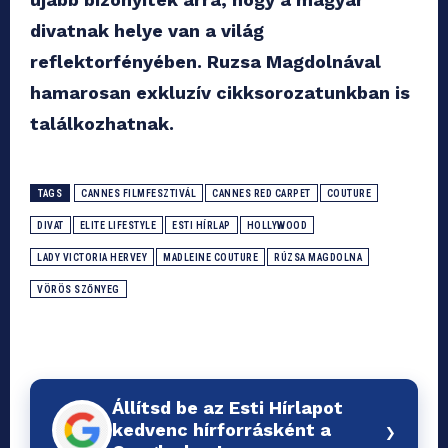
divatnak helye van a világ
reflektorfényében. Ruzsa Magdolnával
hamarosan exkluzív cikksorozatunkban is
találkozhatnak.
TAGS
CANNES FILMFESZTIVÁL
CANNES RED CARPET
COUTURE
DIVAT
ELITE LIFESTYLE
ESTI HÍRLAP
HOLLYWOOD
LADY VICTORIA HERVEY
MADLEINE COUTURE
RÚZSA MAGDOLNA
VÖRÖS SZŐNYEG
Állítsd be az Esti Hírlapot
›
kedvenc hírforrásként a