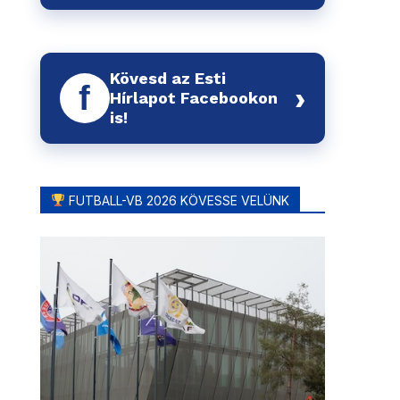
Kövesd az Esti
f
›
Hírlapot Facebookon
is!
FUTBALL-VB 2026 KÖVESSE VELÜNK