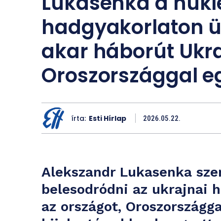
Lukasenka a nukl
hadgyakorlaton ü
akar háborút Ukra
Oroszországgal e
írta:
Esti Hírlap
2026.05.22.
Alekszandr Lukasenka sze
belesodródni az ukrajnai 
az országot, Oroszországga