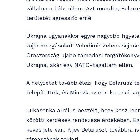
vállalna a háborúban. Azt mondta, Belarus
területét agresszió érné.
Ukrajna ugyanakkor egyre nagyobb figyel
zajló mozgásokat. Volodimir Zelenszkij uk
Oroszország újabb támadási forgatókönyve
Ukrajna, akár egy NATO-tagállam ellen.
A helyzetet tovább élezi, hogy Belarusz te
telepítettek, és Minszk szoros katonai ka
Lukasenka arról is beszélt, hogy kész lenn
közötti kérdések rendezése érdekében. Eg
kevés jele van: Kijev Belaruszt továbbra 
támaszának tekinti.