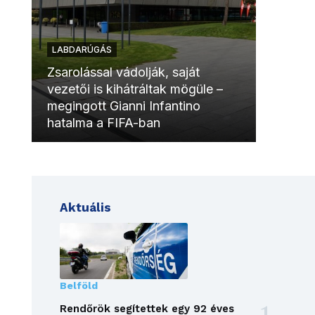
LABDARÚGÁS
LABDAR
Zsarolással vádolják, saját
vezetői is kihátráltak mögüle –
Molinóv
megingott Gianni Infantino
szurkol
hatalma a FIFA-ban
meccsk
Aktuális
Belföld
Rendőrök segítettek egy 92 éves