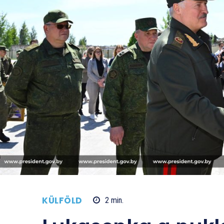
KÜLFÖLD
2
min.