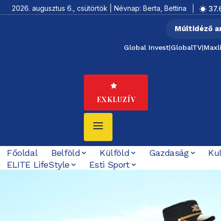
2026. augusztus 6., csütörtök | Névnap: Berta, Bettina
37.
Múltidéző a
Global Invest
|
GlobalTV
|
Maxl
EXKLUZÍV
Főoldal
Belföld
Külföld
Gazdaság
Ku
ELITE LifeStyle
Esti Sport