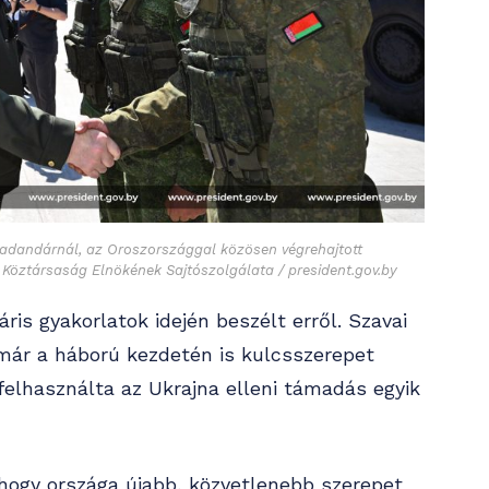
tadandárnál, az Oroszországgal közösen végrehajtott
z Köztársaság Elnökének Sajtószolgálata / president.gov.by
is gyakorlatok idején beszélt erről. Szavai
már a háború kezdetén is kulcsszerepet
felhasználta az Ukrajna elleni támadás egyik
 hogy országa újabb, közvetlenebb szerepet