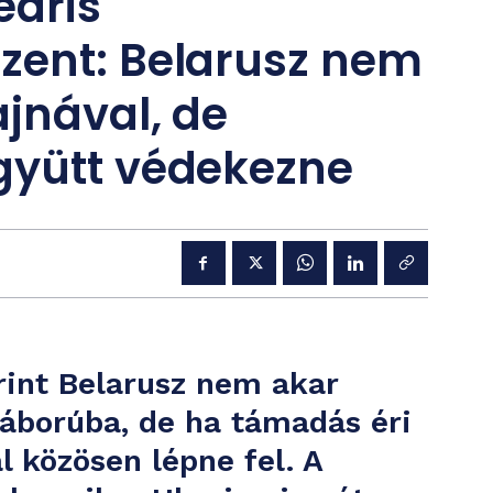
eáris
zent: Belarusz nem
jnával, de
gyütt védekezne
rint Belarusz nem akar
háborúba, de ha támadás éri
l közösen lépne fel. A