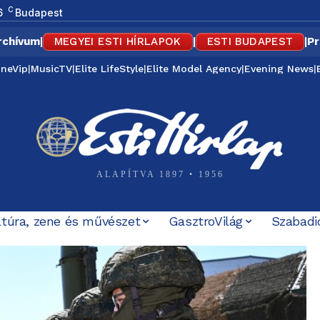
C
6
Budapest
rchívum
|
MEGYEI ESTI HÍRLAPOK
|
ESTI BUDAPEST
|
Pr
ineVip
|
MusicTV
|
Elite LifeStyle
|
Elite Model Agency
|
Evening News
|
ALAPÍTVA 1897 • 1956
ltúra, zene és művészet
GasztroVilág
Szabadi