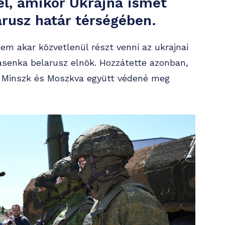
el, amikor Ukrajna ismét
arusz határ térségében.
em akar közvetlenül részt venni az ukrajnai
asenka belarusz elnök. Hozzátette azonban,
 Minszk és Moszkva együtt védené meg