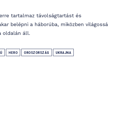
erre tartalmaz távolságtartást és
akar belépni a háborúba, miközben világossá
 oldalán áll.
Ú
HERO
OROSZORSZÁG
UKRAJNA