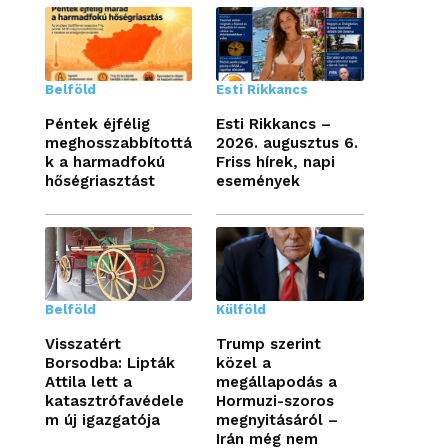
Belföld
Esti Rikkancs
Péntek éjfélig
Esti Rikkancs –
meghosszabbítottá
2026. augusztus 6.
k a harmadfokú
Friss hírek, napi
hőségriasztást
események
Belföld
Külföld
Visszatért
Trump szerint
Borsodba: Lipták
közel a
Attila lett a
megállapodás a
katasztrófavédele
Hormuzi-szoros
m új igazgatója
megnyitásáról –
Irán még nem