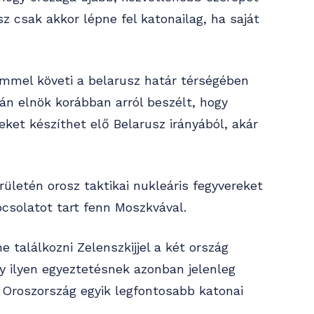
z csak akkor lépne fel katonailag, ha saját
emmel követi a belarusz határ térségében
rán elnök korábban arról beszélt, hogy
ket készíthet elő Belarusz irányából, akár
rületén orosz taktikai nukleáris fegyvereket
pcsolatot tart fenn Moszkvával.
e találkozni Zelenszkijjel a két ország
y ilyen egyeztetésnek azonban jelenleg
is Oroszország egyik legfontosabb katonai