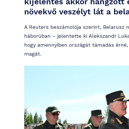
kijelentés akkor hangzott 
növekvő veszélyt lát a bel
A Reuters beszámolója szerint, Belarusz n
háborúban – jelentette ki Alekszandr Luk
hogy amennyiben országát támadás érné,
magát.