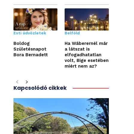
Esti üdvözletek
Belföld
Boldog
Ha Wáberernél már
Születésnapot
a látszat is
Bora Bernadett
elfogadhatatlan
volt, Bige esetében
miért nem az?
Kapcsolódó cikkek