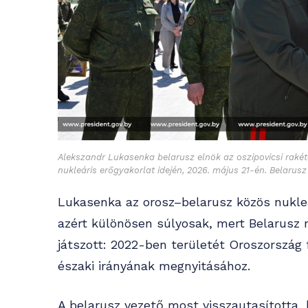
Alekszandr Lukasenka belarusz elnök az oszipovicsi raké
nukleáris erőgyakorlat idején, 2026. május 21-én. Belarus
Lukasenka az orosz–belarusz közös nukleár
azért különösen súlyosak, mert Belarusz 
játszott: 2022-ben területét Oroszország 
északi irányának megnyitásához.
A belarusz vezető most visszautasította,