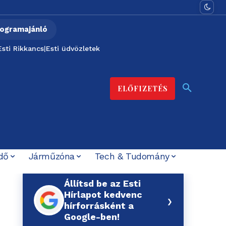
ogramajánló
Esti Rikkancs
|
Esti üdvözletek
ELŐFIZETÉS
dő
Járműzóna
Tech & Tudomány
Állítsd be az Esti
Hírlapot kedvenc
›
hírforrásként a
Google-ben!