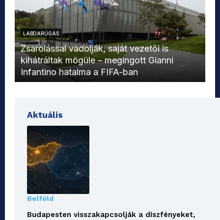
LABDARÚGÁS
L
Zsarolással vádolják, saját vezetői is
kihátráltak mögüle – megingott Gianni
Mo
Infantino hatalma a FIFA-ban
el
Aktuális
Belföld
Budapesten visszakapcsolják a díszfényeket,