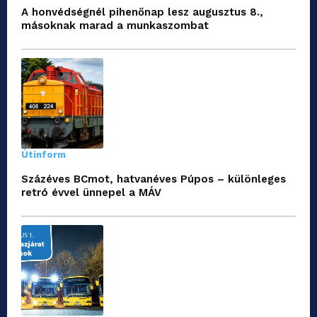
A honvédségnél pihenőnap lesz augusztus 8.,
másoknak marad a munkaszombat
Útinform
Százéves BCmot, hatvanéves Púpos – különleges
retró évvel ünnepel a MÁV