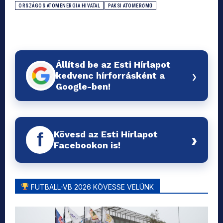
ORSZÁGOS ATOMENERGIA HIVATAL
PAKSI ATOMERŐMŰ
Állítsd be az Esti Hírlapot
›
kedvenc hírforrásként a
Google-ben!
Kövesd az Esti Hírlapot
f
›
Facebookon is!
FUTBALL-VB 2026 KÖVESSE VELÜNK