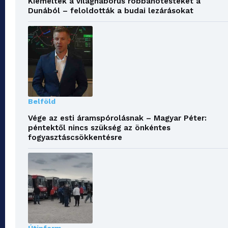
Kiemelték a világháborús robbanótesteket a
Dunából – feloldották a budai lezárásokat
Belföld
Vége az esti áramspórolásnak – Magyar Péter:
péntektől nincs szükség az önkéntes
fogyasztáscsökkentésre