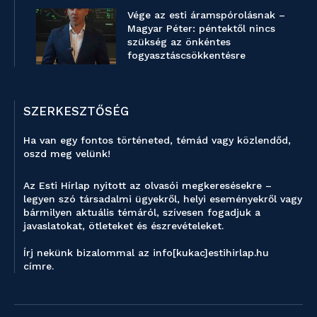
Vége az esti áramspórolásnak –
Magyar Péter: péntektől nincs
szükség az önkéntes
fogyasztáscsökkentésre
SZERKESZTŐSÉG
Ha van egy fontos történeted, témád vagy közlendőd,
oszd meg velünk!
Az Esti Hírlap nyitott az olvasói megkeresésekre –
legyen szó társadalmi ügyekről, helyi eseményekről vagy
bármilyen aktuális témáról, szívesen fogadjuk a
javaslatokat, ötleteket és észrevételeket.
Írj nekünk bizalommal az info[kukac]estihirlap.hu
címre.