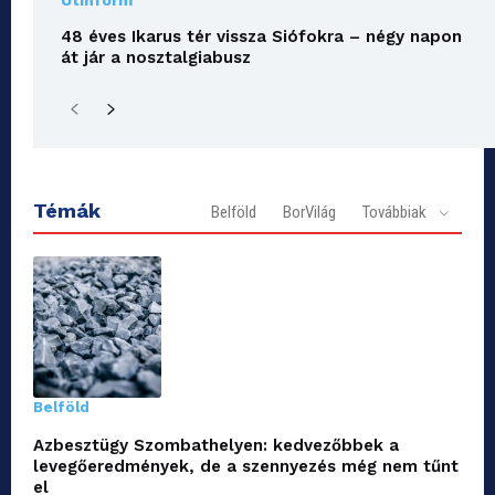
Útinform
48 éves Ikarus tér vissza Siófokra – négy napon
át jár a nosztalgiabusz
Témák
Belföld
BorVilág
Továbbiak
Belföld
Azbesztügy Szombathelyen: kedvezőbbek a
levegőeredmények, de a szennyezés még nem tűnt
el