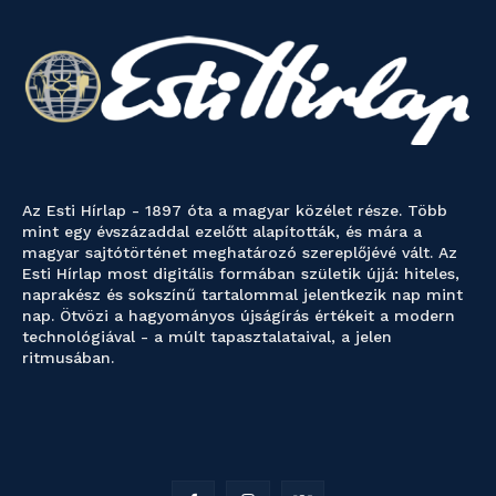
Az Esti Hírlap - 1897 óta a magyar közélet része. Több
mint egy évszázaddal ezelőtt alapították, és mára a
magyar sajtótörténet meghatározó szereplőjévé vált. Az
Esti Hírlap most digitális formában születik újjá: hiteles,
naprakész és sokszínű tartalommal jelentkezik nap mint
nap. Ötvözi a hagyományos újságírás értékeit a modern
technológiával - a múlt tapasztalataival, a jelen
ritmusában.