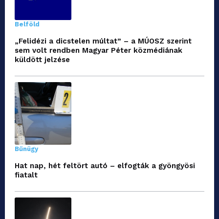
Belföld
„Felidézi a dicstelen múltat” – a MÚOSZ szerint
sem volt rendben Magyar Péter közmédiának
küldött jelzése
Bűnügy
Hat nap, hét feltört autó – elfogták a gyöngyösi
fiatalt