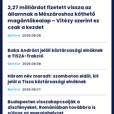
2,27 milliárdot fizetett vissza az
államnak a Mészároshoz köthető
magántőkealap – Vitézy szerint ez
csak a kezdet
Belföld
2026.08.08.
Baka Andrást jelöli köztársasági elnöknek
a TISZA-frakció
Belföld
2026.08.08.
Három név maradt: szombaton eldől, kit
jelöl a Tisza köztársasági elnöknek
Belföld
2026.08.07.
Budapesten visszakapcsolják a
díszfényeket, Romániában továbbra is
súlyos az energiahelyzet