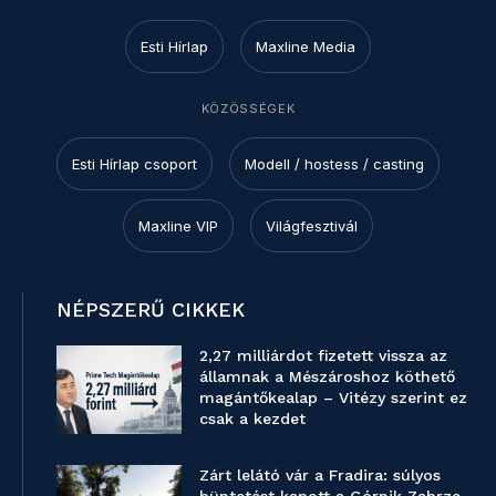
Esti Hírlap
Maxline Media
KÖZÖSSÉGEK
Esti Hírlap csoport
Modell / hostess / casting
Maxline VIP
Világfesztivál
NÉPSZERŰ CIKKEK
2,27 milliárdot fizetett vissza az
államnak a Mészároshoz köthető
magántőkealap – Vitézy szerint ez
csak a kezdet
Zárt lelátó vár a Fradira: súlyos