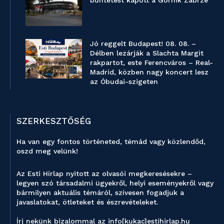
büntetést kapott a Górnik Zabrze
Jó reggelt Budapest! 08. 08. –
Délben lezárják a Slachta Margit
rakpartot, este Ferencváros – Real-
Madrid, közben nagy koncert lesz
az Óbudai-szigeten
SZERKESZTŐSÉG
Ha van egy fontos történeted, témád vagy közlendőd,
oszd meg velünk!
Az Esti Hírlap nyitott az olvasói megkeresésekre –
legyen szó társadalmi ügyekről, helyi eseményekről vagy
bármilyen aktuális témáról, szívesen fogadjuk a
javaslatokat, ötleteket és észrevételeket.
Írj nekünk bizalommal az info[kukac]estihirlap.hu