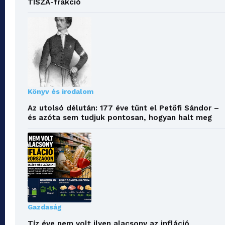
TISZA-frakció
Könyv és irodalom
Az utolsó délután: 177 éve tűnt el Petőfi Sándor –
és azóta sem tudjuk pontosan, hogyan halt meg
Gazdaság
Tíz éve nem volt ilyen alacsony az infláció