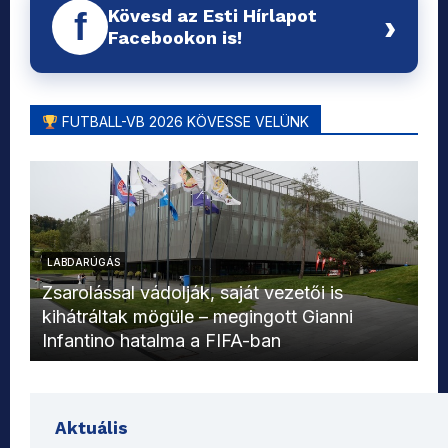
Kövesd az Esti Hírlapot
f
›
Facebookon is!
FUTBALL-VB 2026 KÖVESSE VELÜNK
LABDARÚGÁS
L
Zsarolással vádolják, saját vezetői is
kihátráltak mögüle – megingott Gianni
Mo
Infantino hatalma a FIFA-ban
el
Aktuális