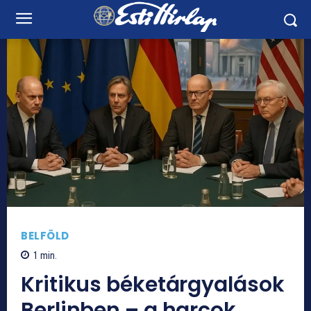
BELFÖLD
1
min.
Kritikus béketárgyalások
Berlinben – a harcok