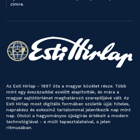
címre.
Az Esti Hírlap - 1897 óta a magyar közélet része. Több
mint egy évszázaddal ezelőtt alapították, és mára a
magyar sajtótörténet meghatározó szereplőjévé vált. Az
Esti Hírlap most digitális formában születik újjá: hiteles,
naprakész és sokszínű tartalommal jelentkezik nap mint
nap. Ötvözi a hagyományos újságírás értékeit a modern
technológiával - a múlt tapasztalataival, a jelen
ritmusában.