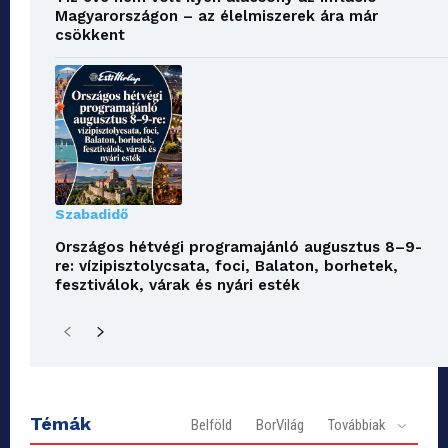
Magyarországon – az élelmiszerek ára már
csökkent
Szabadidő
Országos hétvégi programajánló augusztus 8–9-
re: vízipisztolycsata, foci, Balaton, borhetek,
fesztiválok, várak és nyári esték
Témák
Belföld
BorVilág
Továbbiak