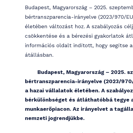
Budapest, Magyarország – 2025. szeptembe
bértranszparencia-irányelve (2023/970/E
életében változást hoz. A szabályozás cé
csökkentése és a bérezési gyakorlatok át
információs oldalt indított, hogy segítse 
átállásban.
Budapest, Magyarország – 2025. sz
bértranszparencia-irányelve (2023/970
a hazai vállalatok életében. A szabályo
bérkülönbséget és átláthatóbbá tegye a
munkaerőpiacon. Az irányelvet a tagálla
nemzeti jogrendjükbe.