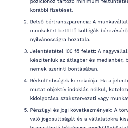
pozícióhoz tartozó minimum feltüntetés
korábbi fizetését.
Belső bértranszparencia: A munkavállal
munkakört betöltő kollégák bérezéséről
nyilvánosságra hozatala.
Jelentéstétel 100 fő felett: A nagyváll
készíteniük az átlagbér és mediánbér, 
nemek szerinti bontásában.
Bérkülönbségek korrekciója: Ha a jelen
mutat objektív indoklás nélkül, kötelez
kidolgozása szakszervezeti vagy munkav
Pénzügyi és jogi következmények: A törv
való jogosultságát és a vállalatokra ki
bizonyítható hátrányos megkülönböztet