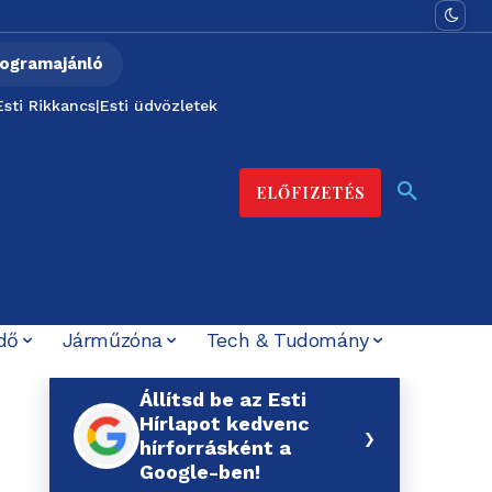
ogramajánló
Esti Rikkancs
|
Esti üdvözletek
ELŐFIZETÉS
dő
Járműzóna
Tech & Tudomány
Állítsd be az Esti
Hírlapot kedvenc
›
hírforrásként a
Google-ben!