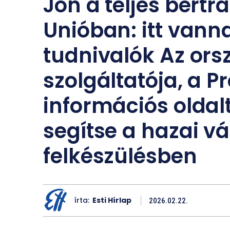
Jön a teljes bért
Unióban: itt vann
tudnivalók Az ors
szolgáltatója, a 
információs oldalt
segítse a hazai vá
felkészülésben
írta:
Esti Hírlap
2026.02.22.