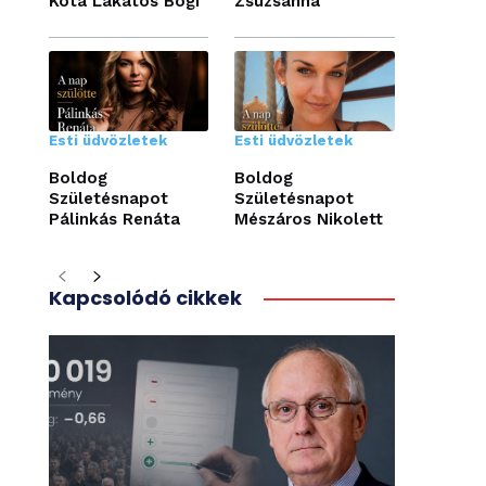
Kóta Lakatos Bogi
Zsuzsanna
Esti üdvözletek
Esti üdvözletek
Boldog
Boldog
Születésnapot
Születésnapot
Pálinkás Renáta
Mészáros Nikolett
Kapcsolódó cikkek