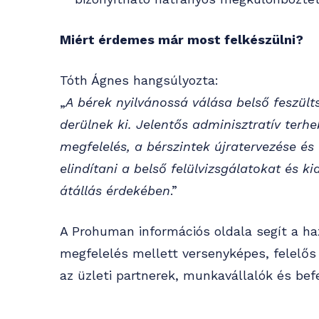
Miért érdemes már most felkészülni?
Tóth Ágnes hangsúlyozta:
„
A bérek nyilvánossá válása belső feszült
derülnek ki. Jelentős adminisztratív terhe
megfelelés, a bérszintek újratervezése 
elindítani a belső felülvizsgálatokat és k
átállás érdekében
.”
A Prohuman információs oldala segít a haz
megfelelés mellett versenyképes, felelős 
az üzleti partnerek, munkavállalók és bef