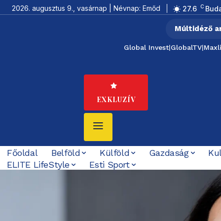
C
2026. augusztus 9., vasárnap | Névnap: Emőd
27.6
Bud
Múltidéző a
Global Invest
|
GlobalTV
|
Maxl
EXKLUZÍV
Főoldal
Belföld
Külföld
Gazdaság
Ku
ELITE LifeStyle
Esti Sport