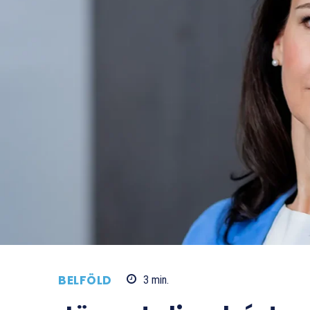
BELFÖLD
3
min.