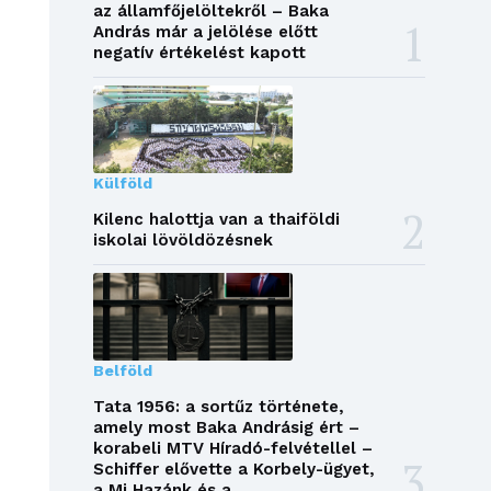
az államfőjelöltekről – Baka
András már a jelölése előtt
negatív értékelést kapott
Külföld
Kilenc halottja van a thaiföldi
iskolai lövöldözésnek
Belföld
Tata 1956: a sortűz története,
amely most Baka Andrásig ért –
korabeli MTV Híradó-felvétellel –
Schiffer elővette a Korbely-ügyet,
a Mi Hazánk és a...