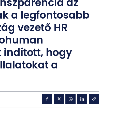
ranszparencia az
ak a legfontosabb
zág vezető HR
Prohuman
 indított, hogy
llalatokat a