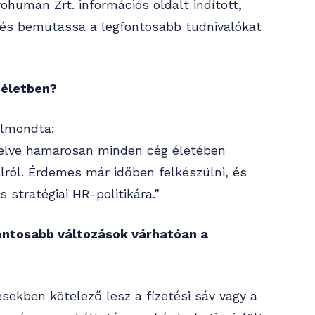
ohuman Zrt. információs oldalt indított,
 és bemutassa a legfontosabb tudnivalókat
 életben?
elmondta:
nyelve hamarosan minden cég életében
lról. Érdemes már időben felkészülni, és
 stratégiai HR-politikára.”
ontosabb változások várhatóan a
ésekben kötelező lesz a fizetési sáv vagy a