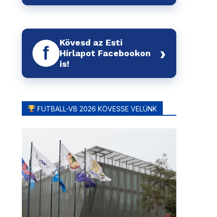
Kövesd az Esti
f
›
Hírlapot Facebookon
is!
FUTBALL-VB 2026 KÖVESSE VELÜNK