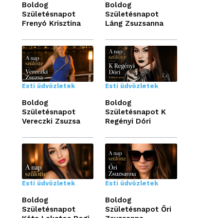
Boldog
Boldog
Születésnapot
Születésnapot
Frenyó Krisztina
Láng Zsuzsanna
Esti üdvözletek
Esti üdvözletek
Boldog
Boldog
Születésnapot
Születésnapot K
Vereczki Zsuzsa
Regényi Dóri
Esti üdvözletek
Esti üdvözletek
Boldog
Boldog
Születésnapot
Születésnapot Őri