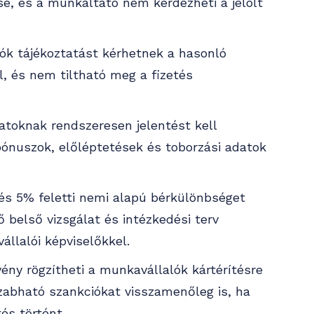
e, és a munkáltató nem kérdezheti a jelölt
ók tájékoztatást kérhetnek a hasonló
, és nem tiltható meg a fizetés
alatoknak rendszeresen jelentést kell
bónuszok, előléptetések és toborzási adatok
tés 5% feletti nemi alapú bérkülönbséget
ő belső vizsgálat és intézkedési terv
állalói képviselőkkel.
ény rögzítheti a munkavállalók kártérítésre
szabható szankciókat visszamenőleg is, ha
és történt.