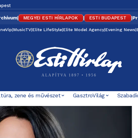
apest
rchívum
|
MEGYEI ESTI HÍRLAPOK
|
ESTI BUDAPEST
|
Pr
ineVip
|
MusicTV
|
Elite LifeStyle
|
Elite Model Agency
|
Evening News
|
ALAPÍTVA 1897 • 1956
ltúra, zene és művészet
GasztroVilág
Szabadi