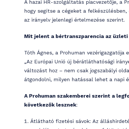
A hazai HR-szolgáltatás piacvezetője, a Pr
hogy segítse a cégeket a felkészülésben,
az irányelv jelenlegi értelmezése szerint.
Mit jelent a bértranszparencia az üzleti
Tóth Ágnes, a Prohuman vezérigazgatója 
„Az Európai Unió új bérátláthatósági irá
változást hoz – nem csak jogszabályi olda
átgondolni, milyen hatással lehet a napi és
A Prohuman szakemberei szerint a legf
következők lesznek
:
Átlátható fizetési sávok: Az álláshirdet