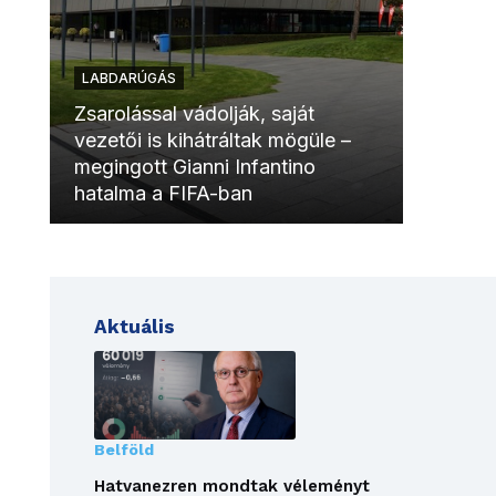
LABDARÚGÁS
LABDAR
Zsarolással vádolják, saját
vezetői is kihátráltak mögüle –
Molinóv
megingott Gianni Infantino
szurkol
hatalma a FIFA-ban
meccsk
Aktuális
Belföld
Hatvanezren mondtak véleményt