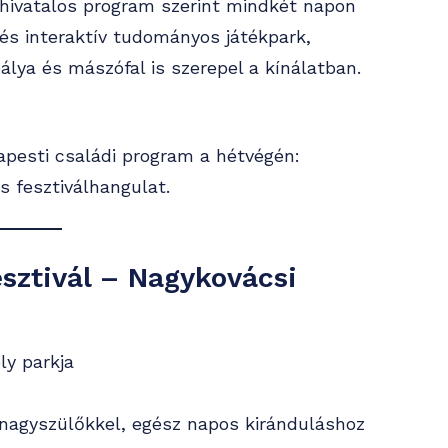
 hivatalos program szerint mindkét napon
 és interaktív tudományos játékpark,
lya és mászófal is szerepel a kínálatban.
apesti családi program a hétvégén:
s fesztiválhangulat.
esztivál – Nagykovácsi
ly parkja
nagyszülőkkel, egész napos kiránduláshoz