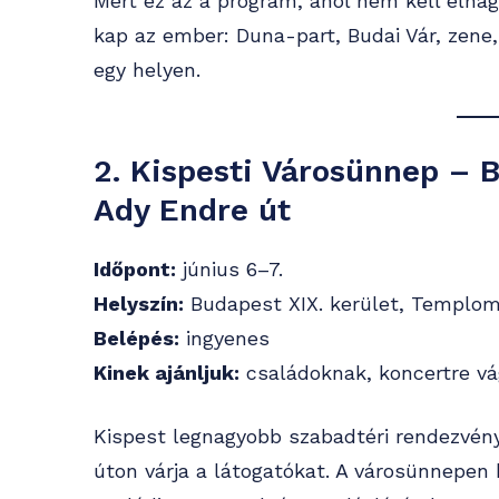
Mert ez az a program, ahol nem kell elha
kap az ember: Duna-part, Budai Vár, zene,
egy helyen.
2. Kispesti Városünnep – 
Ady Endre út
Időpont:
június 6–7.
Helyszín:
Budapest XIX. kerület, Templom
Belépés:
ingyenes
Kinek ajánljuk:
családoknak, koncertre vá
Kispest legnagyobb szabadtéri rendezvén
úton várja a látogatókat. A városünnepen 