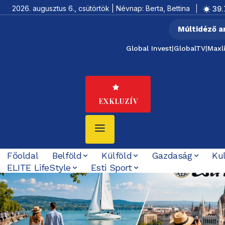
2026. augusztus 6., csütörtök | Névnap: Berta, Bettina
39.
Múltidéző a
Global Invest
|
GlobalTV
|
Maxl
EXKLUZÍV
Főoldal
Belföld
Külföld
Gazdaság
Ku
ELITE LifeStyle
Esti Sport