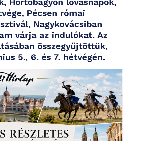
k, Hortobágyon lovasnapok,
tvége, Pécsen római
esztivál, Nagykovácsiban
am várja az indulókat. Az
atásában összegyűjtöttük,
us 5., 6. és 7. hétvégén.