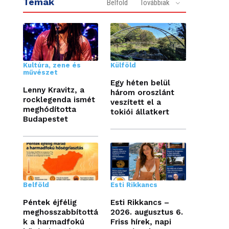
Témák
Belföld
Továbbiak
Kultúra, zene és
Külföld
művészet
Egy héten belül
Lenny Kravitz, a
három oroszlánt
rocklegenda ismét
veszített el a
meghódította
tokiói állatkert
Budapestet
Belföld
Esti Rikkancs
Péntek éjfélig
Esti Rikkancs –
meghosszabbítottá
2026. augusztus 6.
k a harmadfokú
Friss hírek, napi