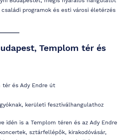
gyni Budapestet, mégis nyaralós hangulatot
 családi programok és esti városi életérzés
Budapest, Templom tér és
 tér és Ady Endre út
gyóknak, kerületi fesztiválhangulathoz
ye idén is a Templom téren és az Ady Endre
koncertek, sztárfellépők, kirakodóvásár,