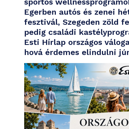
sportos wellnessprogramo
Egerben autós és zenei hé
fesztivál, Szegeden zöld f
pedig családi kastélyprogr
Esti Hírlap országos válog
hová érdemes elindulni júni