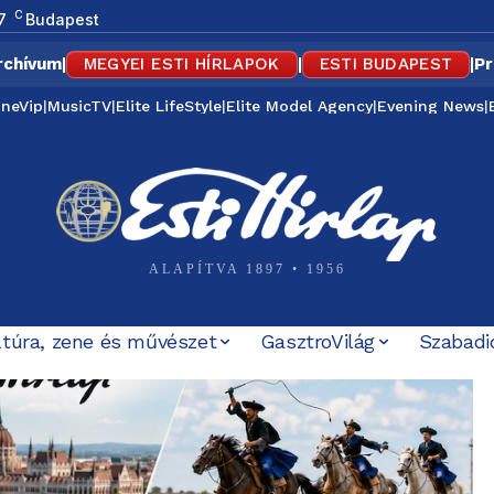
C
7
Budapest
rchívum
|
MEGYEI ESTI HÍRLAPOK
|
ESTI BUDAPEST
|
Pr
ineVip
|
MusicTV
|
Elite LifeStyle
|
Elite Model Agency
|
Evening News
|
ALAPÍTVA 1897 • 1956
ltúra, zene és művészet
GasztroVilág
Szabadi