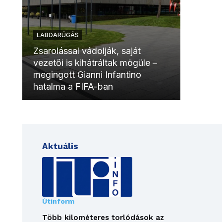
LABDARÚGÁS
LABDAR
Zsarolással vádolják, saját
vezetői is kihátráltak mögüle –
Molinóv
megingott Gianni Infantino
szurkol
hatalma a FIFA-ban
meccsk
Aktuális
Útinform
Több kilométeres torlódások az