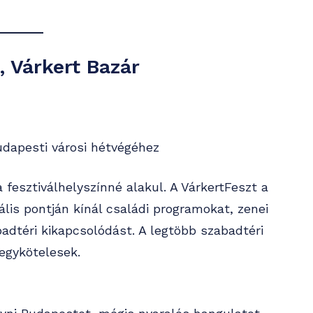
, Várkert Bazár
dapesti városi hétvégéhez
a fesztiválhelyszínné alakul. A VárkertFeszt a
lis pontján kínál családi programokat, zenei
adtéri kikapcsolódást. A legtöbb szabadtéri
jegykötelesek.