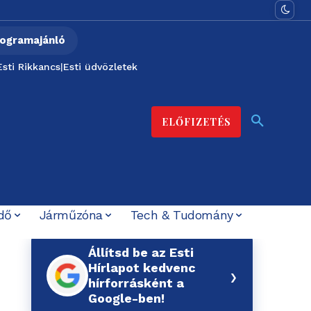
ogramajánló
Esti Rikkancs
|
Esti üdvözletek
ELŐFIZETÉS
dő
Járműzóna
Tech & Tudomány
Állítsd be az Esti
Hírlapot kedvenc
›
hírforrásként a
Google-ben!