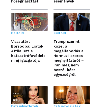
hőségriasztást
események
Belföld
Külföld
Visszatért
Trump szerint
Borsodba: Lipták
közel a
Attila lett a
megállapodás a
katasztrófavédele
Hormuzi-szoros
m új igazgatója
megnyitásáról –
Irán még nem
beszél kész
egyezségről
Esti üdvözletek
Esti üdvözletek