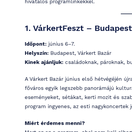
hivatalos programlinkekkel.
1. VárkertFeszt – Budapest
Időpont:
június 6–7.
Helyszín:
Budapest, Várkert Bazár
Kinek ajánljuk:
családoknak, pároknak, bu
A Várkert Bazár június első hétvégéjén újr
főváros egyik legszebb panorámájú kulturá
eseményeket, sétákat, kerti mozit és szab
program ingyenes, az esti nagykoncertek 
Miért érdemes menni?