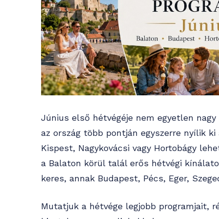
Június első hétvégéje nem egyetlen nagy 
az ország több pontján egyszerre nyílik ki
Kispest, Nagykovácsi vagy Hortobágy lehet 
a Balaton körül talál erős hétvégi kínálato
keres, annak Budapest, Pécs, Eger, Szeged
Mutatjuk a hétvége legjobb programjait, r