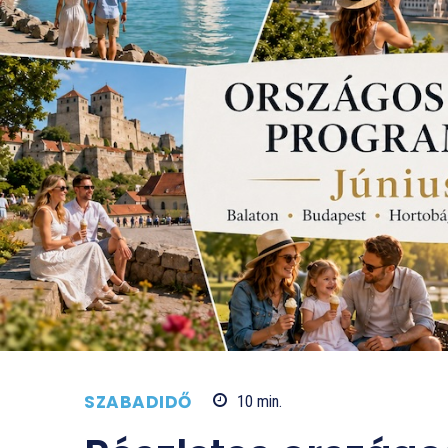
SZABADIDŐ
10
min.