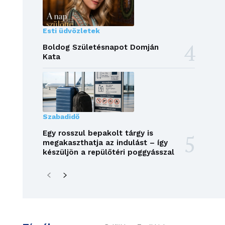
Esti üdvözletek
Boldog Születésnapot Domján
Kata
Szabadidő
Egy rosszul bepakolt tárgy is
megakaszthatja az indulást – így
készüljön a repülőtéri poggyásszal