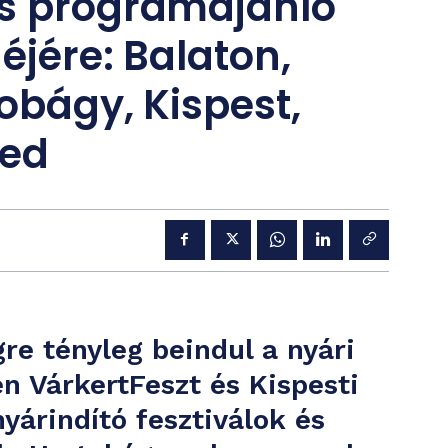
os programajánló
éjére: Balaton,
obágy, Kispest,
ged
re tényleg beindul a nyári
 VárkertFeszt és Kispesti
yárindító fesztiválok és