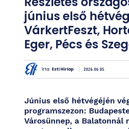
Részletes ország
június első hétvég
VárkertFeszt, Hort
Eger, Pécs és Sze
írta:
Esti Hírlap
2026.06.05.
Június első hétvégéjén vég
programszezon: Budapesten
Városünnep, a Balatonnál n