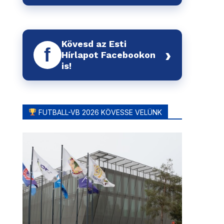
Kövesd az Esti
f
›
Hírlapot Facebookon
is!
FUTBALL-VB 2026 KÖVESSE VELÜNK