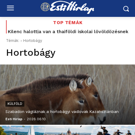
TOP TÉMÁK
Kilenc halottja van a thaiföldi iskolai lövöldözésnek
Tata 1956: a sortűz története, amely most Baka
Andrásig ért – korabeli MTV Híradó-felvétellel –
Témák:
Hortobágy
Schiffer elővette a Korbely-ügyet, a Mi Hazánk és
Hortobágy
a...
KÜLFÖLD
Szabadon vágtáznak a hortobágyi vadlovak Kazahsztánban
Esti Hírlap
-
2026.06.10.