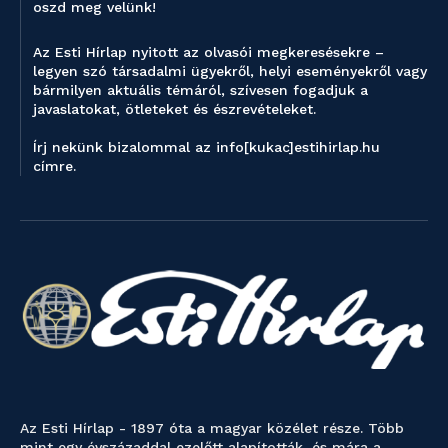
oszd meg velünk!
Az Esti Hírlap nyitott az olvasói megkeresésekre –
legyen szó társadalmi ügyekről, helyi eseményekről vagy
bármilyen aktuális témáról, szívesen fogadjuk a
javaslatokat, ötleteket és észrevételeket.
Írj nekünk bizalommal az info[kukac]estihirlap.hu
címre.
Az Esti Hírlap - 1897 óta a magyar közélet része. Több
mint egy évszázaddal ezelőtt alapították, és mára a