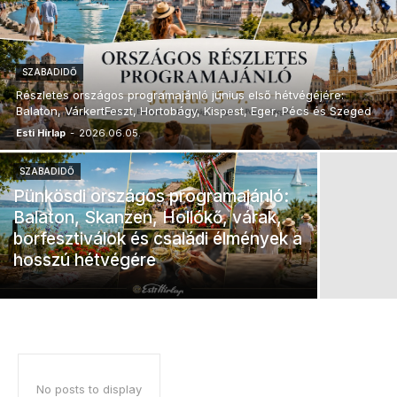
SZABADIDŐ
Részletes országos programajánló június első hétvégéjére:
Balaton, VárkertFeszt, Hortobágy, Kispest, Eger, Pécs és Szeged
Esti Hírlap
-
2026.06.05.
SZABADIDŐ
Pünkösdi országos programajánló:
Balaton, Skanzen, Hollókő, várak,
borfesztiválok és családi élmények a
hosszú hétvégére
No posts to display