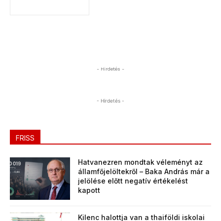
- Hirdetés -
- Hirdetés -
FRISS
Hatvanezren mondtak véleményt az
államfőjelöltekről – Baka András már a
jelölése előtt negatív értékelést
kapott
Kilenc halottja van a thaiföldi iskolai