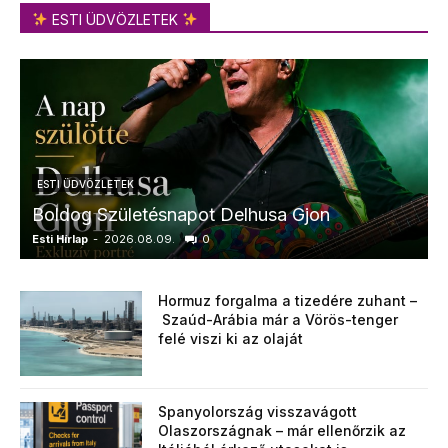
ESTI ÜDVÖZLETEK
ESTI ÜDVÖZLETEK
Boldog Születésnapot Delhusa Gjon
Esti Hírlap
-
2026.08.09.
0
E
Hormuz forgalma a tizedére zuhant –
Szaúd-Arábia már a Vörös-tenger
felé viszi ki az olaját
Spanyolország visszavágott
Olaszországnak – már ellenőrzik az