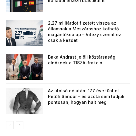
Itáliából érkező utasokat is
2,27 milliárdot fizetett vissza az
államnak a Mészároshoz köthető
magántőkealap – Vitézy szerint ez
csak a kezdet
Baka Andrást jelöli köztársasági
elnöknek a TISZA-frakció
Az utolsó délután: 177 éve tűnt el
Petőfi Sándor – és azóta sem tudjuk
pontosan, hogyan halt meg