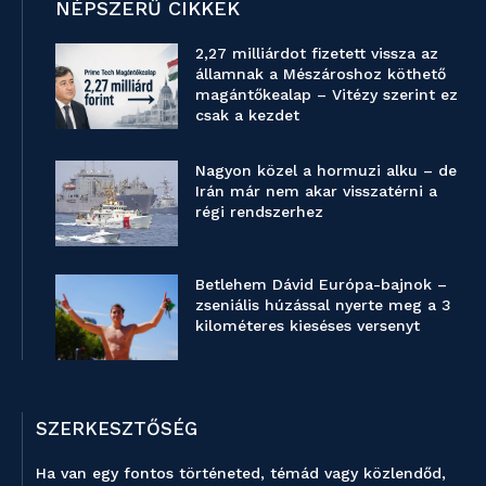
NÉPSZERŰ CIKKEK
2,27 milliárdot fizetett vissza az
államnak a Mészároshoz köthető
magántőkealap – Vitézy szerint ez
csak a kezdet
Nagyon közel a hormuzi alku – de
Irán már nem akar visszatérni a
régi rendszerhez
Betlehem Dávid Európa-bajnok –
zseniális húzással nyerte meg a 3
kilométeres kieséses versenyt
SZERKESZTŐSÉG
Ha van egy fontos történeted, témád vagy közlendőd,