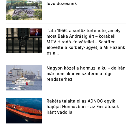
lövöldözésnek
Tata 1956: a sortűz története, amely
most Baka Andrásig ért – korabeli
MTV Híradó-felvétellel – Schiffer
elővette a Korbely-ügyet, a Mi Hazánk
és a...
Nagyon közel a hormuzi alku – de Irán
már nem akar visszatérni a régi
rendszerhez
Rakéta találta el az ADNOC egyik
hajóját Hormuzban – az Emirátusok
Iránt vádolja