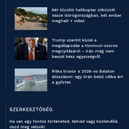
Két tűzoltó helikopter ütközött
össze Görögországban, két ember
meghalt + videó
Trump szerint közel a
megállapodás a Hormuzi-szoros
megnyitásáról – Irán még nem
beszél kész egyezségről
Ritka bravúr a 2026-os Balaton
átúszáson: egy órán belül célba ért
a győztes
SZERKESZTŐSÉG
Ha van egy fontos történeted, témád vagy közlendőd,
oszd meg velünk!