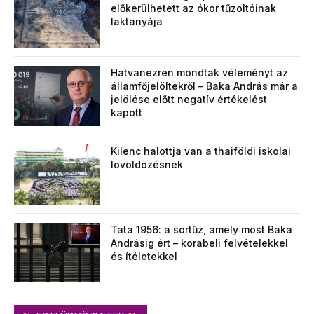
előkerülhetett az ókor tűzoltóinak
laktanyája
Hatvanezren mondtak véleményt az
államfőjelöltekről – Baka András már a
jelölése előtt negatív értékelést
kapott
Kilenc halottja van a thaiföldi iskolai
lövöldözésnek
Tata 1956: a sortűz, amely most Baka
Andrásig ért – korabeli felvételekkel
és ítéletekkel