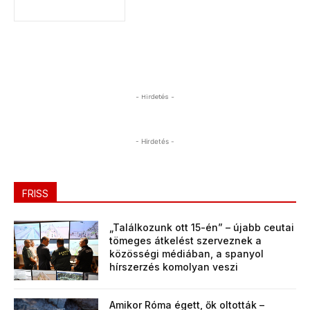
- Hirdetés -
- Hirdetés -
FRISS
„Találkozunk ott 15-én” – újabb ceutai
tömeges átkelést szerveznek a
közösségi médiában, a spanyol
hírszerzés komolyan veszi
Amikor Róma égett, ők oltották –