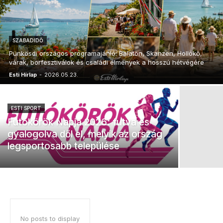
SZABADIDŐ
Pünkösdi országos programajánló: Balaton, Skanzen, Hollókő,
várak, borfesztiválok és családi élmények a hosszú hétvégére
Esti Hírlap
-
2026.05.23.
ESTI SPORT
Futókörök Napja 2026: futva és
gyalogolva dől el, melyik az ország
legsportosabb települése
No posts to display