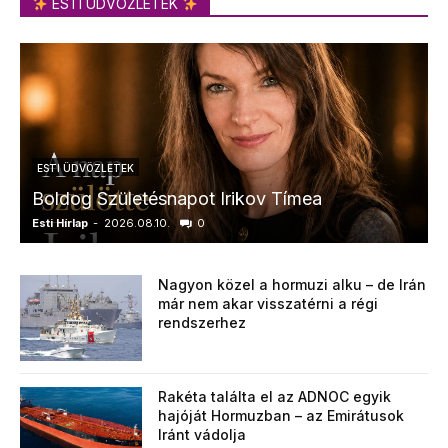
ESTI ÜDVÖZLETEK
ESTI ÜDVÖZLETEK
Boldog Születésnapot Irikov Tímea
Esti Hírlap
-
2026.08.10.
0
E
Nagyon közel a hormuzi alku – de Irán
már nem akar visszatérni a régi
rendszerhez
Rakéta találta el az ADNOC egyik
hajóját Hormuzban – az Emirátusok
Iránt vádolja