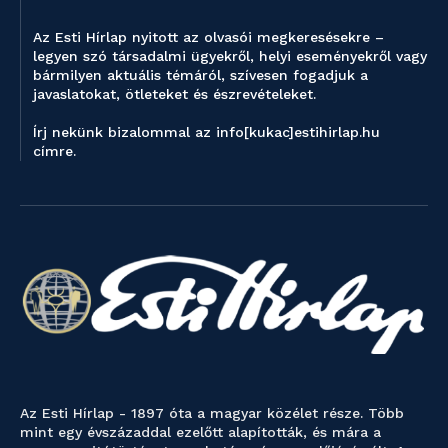
Az Esti Hírlap nyitott az olvasói megkeresésekre –
legyen szó társadalmi ügyekről, helyi eseményekről vagy
bármilyen aktuális témáról, szívesen fogadjuk a
javaslatokat, ötleteket és észrevételeket.
Írj nekünk bizalommal az info[kukac]estihirlap.hu
címre.
Az Esti Hírlap - 1897 óta a magyar közélet része. Több
mint egy évszázaddal ezelőtt alapították, és mára a