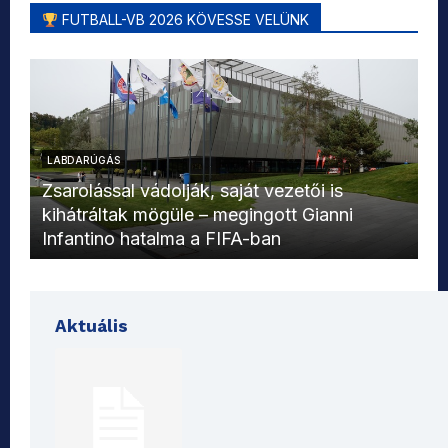
FUTBALL-VB 2026 KÖVESSE VELÜNK
LABDARÚGÁS
L
Zsarolással vádolják, saját vezetői is
kihátráltak mögüle – megingott Gianni
Mo
Infantino hatalma a FIFA-ban
el
Aktuális