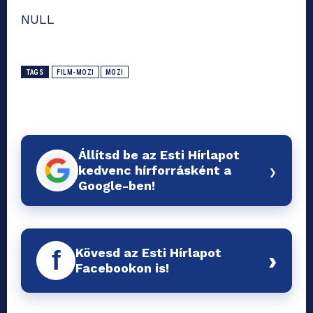
NULL
TAGS
FILM-MOZI
MOZI
Állítsd be az Esti Hírlapot
›
kedvenc hírforrásként a
Google-ben!
Kövesd az Esti Hírlapot
f
›
Facebookon is!