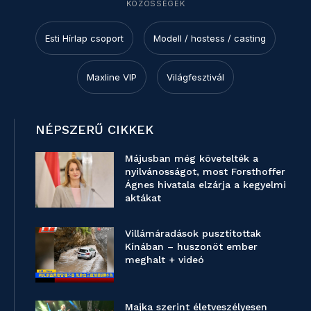
KÖZÖSSÉGEK
Esti Hírlap csoport
Modell / hostess / casting
Maxline VIP
Világfesztivál
NÉPSZERŰ CIKKEK
Májusban még követelték a
nyilvánosságot, most Forsthoffer
Ágnes hivatala elzárja a kegyelmi
aktákat
Villámáradások pusztítottak
Kínában – huszonöt ember
meghalt + videó
Majka szerint életveszélyesen