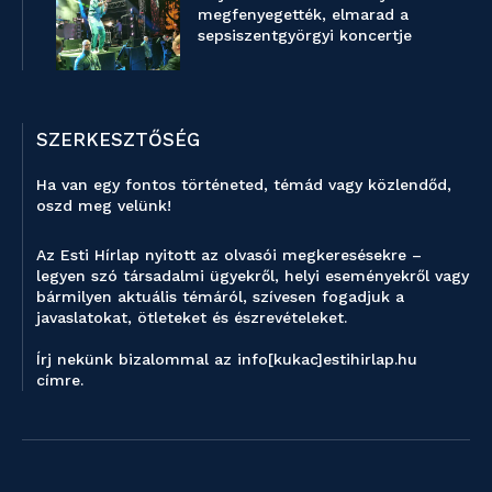
megfenyegették, elmarad a
sepsiszentgyörgyi koncertje
SZERKESZTŐSÉG
Ha van egy fontos történeted, témád vagy közlendőd,
oszd meg velünk!
Az Esti Hírlap nyitott az olvasói megkeresésekre –
legyen szó társadalmi ügyekről, helyi eseményekről vagy
bármilyen aktuális témáról, szívesen fogadjuk a
javaslatokat, ötleteket és észrevételeket.
Írj nekünk bizalommal az info[kukac]estihirlap.hu
címre.