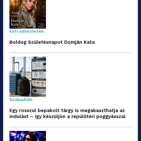
Esti üdvözletek
Boldog Születésnapot Domján Kata
Szabadidő
Egy rosszul bepakolt tárgy is megakaszthatja az
indulást – így készüljön a repülőtéri poggyásszal