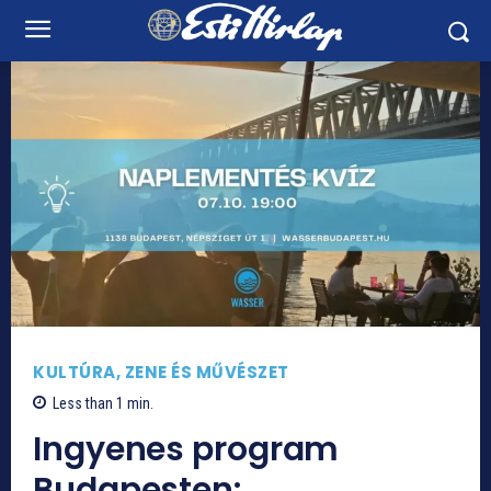
KULTÚRA, ZENE ÉS MŰVÉSZET
Less than 1
min.
Ingyenes program
Budapesten: