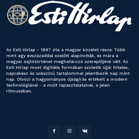
Az Esti Hírlap - 1897 óta a magyar közélet része. Több
mint egy évszázaddal ezelőtt alapították, és mára a
magyar sajtótörténet meghatározó szereplőjévé vált. Az
Esti Hírlap most digitális formában születik újjá: hiteles,
naprakész és sokszínű tartalommal jelentkezik nap mint
nap. Ötvözi a hagyományos újságírás értékeit a modern
technológiával - a múlt tapasztalataival, a jelen
ritmusában.