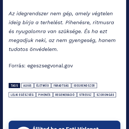
Az idegrendszer nem gép, amely végtelen
ideig bírja a terhelést. Pihenésre, ritmusra
és nyugalomra van szüksége. És ha ezt
megadjuk neki, az nem gyengeség, hanem
tudatos önvédelem.
Forrás: egeszsegvonal.gov
TAGS
ALVÁS
ÉLETMÓD
FÁRADTSÁG
IDEGRENDSZER
LELKI EGÉSZSÉG
PIHENÉS
REGENERÁCIÓ
STRESSZ
SZORONGÁS
Állítsd be az Esti Hírlapot