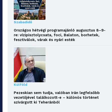
Szabadidő
Országos hétvégi programajánló augusztus 8–9-
re: vízipisztolycsata, foci, Balaton, borhetek,
fesztiválok, várak és nyári esték
Külföld
Pezeskian sem tudja, valóban Irán legfelsőbb
vezetőjével találkozott-e – különös történet
szivárgott ki Teheránból