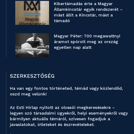
Kibertámadás érte a Magyar
Államkincstár egyik rendszerét –
mást állít a Kincstár, mást a
támadó
Magyar Péter: 700 megawattnyi
áramot spórolt meg az ország
egyetlen nap alatt
SZERKESZTŐSÉG
Ha van egy fontos történeted, témád vagy közlendőd,
oszd meg velünk!
Az Esti Hírlap nyitott az olvasói megkeresésekre –
legyen szó társadalmi ügyekről, helyi eseményekről vagy
bármilyen aktuális témáról, szívesen fogadjuk a
javaslatokat, ötleteket és észrevételeket.