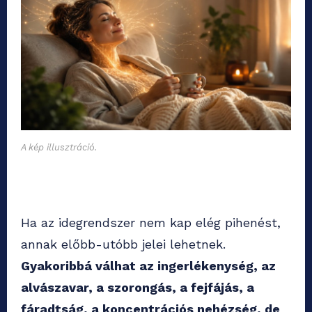
A kép illusztráció.
Ha az idegrendszer nem kap elég pihenést,
annak előbb-utóbb jelei lehetnek.
Gyakoribbá válhat az ingerlékenység, az
alvászavar, a szorongás, a fejfájás, a
fáradtság, a koncentrációs nehézség, de