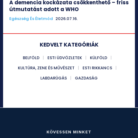
A demencia kockázata csökkenthető – friss
útmutatást adott a WHO
Egészség És Életmód
2026.07.16.
KEDVELT KATEGÓRIÁK
BELFÖLD
ESTI ÜDVÖZLETEK
KÜLFÖLD
KULTÚRA, ZENE ÉS MŰVÉSZET
ESTI RIKKANCS
LABDARÚGÁS
GAZDASÁG
KÖVESSEN MINKET