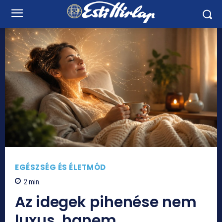
EGÉSZSÉG ÉS ÉLETMÓD
2
min.
Az idegek pihenése nem
luxus, hanem