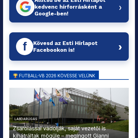
›
kedvenc hírforrásként a
Google-ben!
Kövesd az Esti Hírlapot
f
›
Facebookon is!
FUTBALL-VB 2026 KÖVESSE VELÜNK
LABDARÚGÁS
L
Zsarolással vádolják, saját vezetői is
kihátráltak mögüle – megingott Gianni
Mo