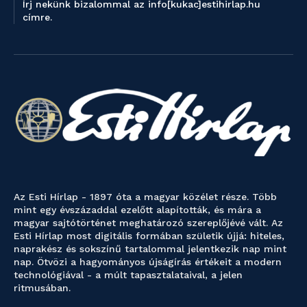
Írj nekünk bizalommal az info[kukac]estihirlap.hu
címre.
Az Esti Hírlap - 1897 óta a magyar közélet része. Több
mint egy évszázaddal ezelőtt alapították, és mára a
magyar sajtótörténet meghatározó szereplőjévé vált. Az
Esti Hírlap most digitális formában születik újjá: hiteles,
naprakész és sokszínű tartalommal jelentkezik nap mint
nap. Ötvözi a hagyományos újságírás értékeit a modern
technológiával - a múlt tapasztalataival, a jelen
ritmusában.