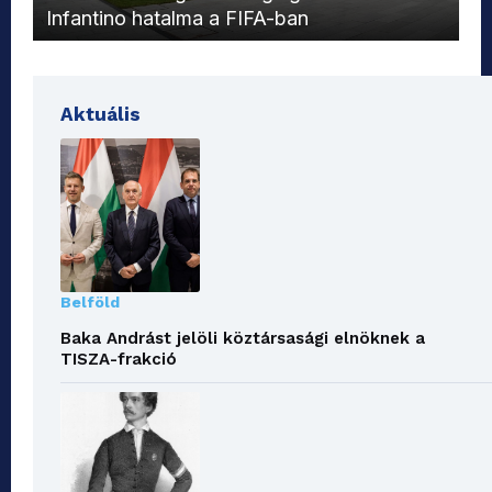
Infantino hatalma a FIFA-ban
el
Aktuális
Belföld
Baka Andrást jelöli köztársasági elnöknek a
TISZA-frakció