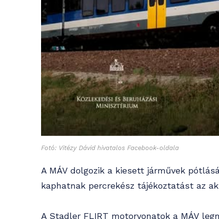
Fotó: Vitézy Dávid hivatalos Facebook-oldala
A MÁV dolgozik a kiesett járművek pótlás
kaphatnak percrekész tájékoztatást az akt
A Stadler FLIRT motorvonatok a MÁV legm