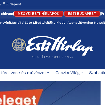
C
9
Budapest
rchívum
|
MEGYEI ESTI HÍRLAPOK
|
ESTI BUDAPEST
|
Pr
ineVip
|
MusicTV
|
Elite LifeStyle
|
Elite Model Agency
|
Evening News
|
ALAPÍTVA 1897 • 1956
ltúra, zene és művészet
GasztroVilág
Szabadi