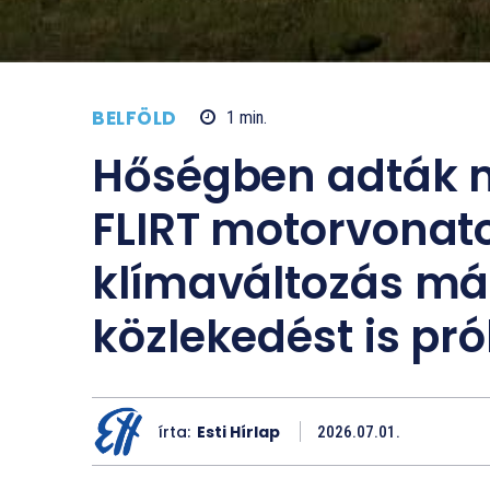
BELFÖLD
1
min.
Hőségben adták 
FLIRT motorvonat
klímaváltozás már
közlekedést is pró
írta:
Esti Hírlap
2026.07.01.