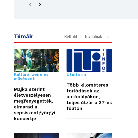
Témák
Belföld
Továbbiak
Kultúra, zene és
Útinform
művészet
Több kilométeres
Majka szerint
torlódások az
életveszélyesen
autópályákon,
megfenyegették,
teljes útzár a 37-es
elmarad a
főúton
sepsiszentgyörgyi
koncertje