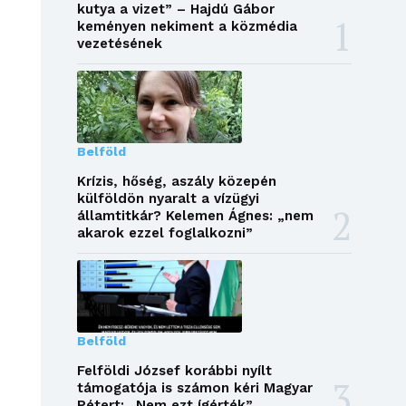
kutya a vizet” – Hajdú Gábor
keményen nekiment a közmédia
vezetésének
Belföld
Krízis, hőség, aszály közepén
külföldön nyaralt a vízügyi
államtitkár? Kelemen Ágnes: „nem
akarok ezzel foglalkozni”
Belföld
Felföldi József korábbi nyílt
támogatója is számon kéri Magyar
Pétert: „Nem ezt ígérték”