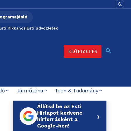
ogramajánló
Esti Rikkancs
|
Esti üdvözletek
ELŐFIZETÉS
dő
Járműzóna
Tech & Tudomány
Állítsd be az Esti
Hírlapot kedvenc
›
hírforrásként a
Google-ben!