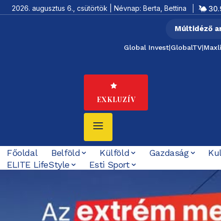
2026. augusztus 6., csütörtök | Névnap: Berta, Bettina
30.
Múltidéző a
Global Invest
|
GlobalTV
|
Maxl
EXKLUZÍV
Főoldal
Belföld
Külföld
Gazdaság
Ku
ELITE LifeStyle
Esti Sport