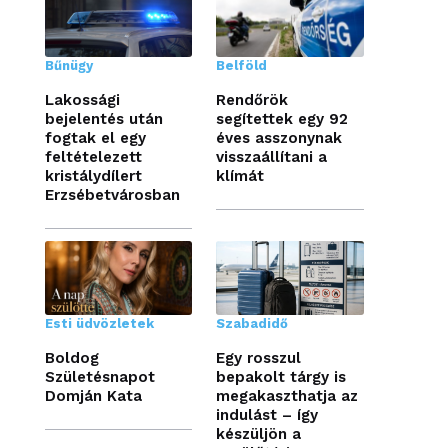
Bűnügy
Belföld
Lakossági
Rendőrök
bejelentés után
segítettek egy 92
fogtak el egy
éves asszonynak
feltételezett
visszaállítani a
kristálydílert
klímát
Erzsébetvárosban
Esti üdvözletek
Szabadidő
Boldog
Egy rosszul
Születésnapot
bepakolt tárgy is
Domján Kata
megakaszthatja az
indulást – így
készüljön a