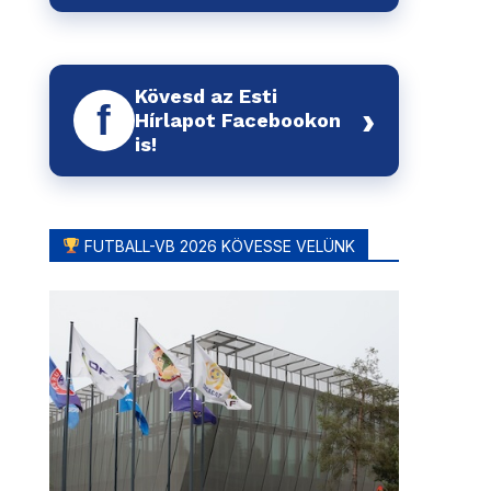
Kövesd az Esti
f
›
Hírlapot Facebookon
is!
FUTBALL-VB 2026 KÖVESSE VELÜNK