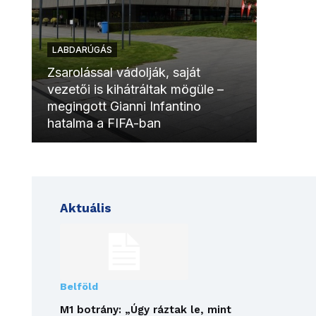
LABDARÚGÁS
LABDAR
Zsarolással vádolják, saját
vezetői is kihátráltak mögüle –
Molinóv
megingott Gianni Infantino
szurkol
hatalma a FIFA-ban
meccsk
Aktuális
Belföld
M1 botrány: „Úgy ráztak le, mint