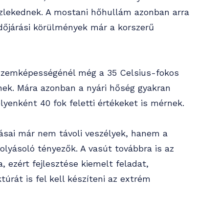
zlekednek. A mostani hőhullám azonban arra
dőjárási körülmények már a korszerű
 üzemképességénél még a 35 Celsius-fokos
nek. Mára azonban a nyári hőség gyakran
lyenként 40 fok feletti értékeket is mérnek.
tásai már nem távoli veszélyek, hanem a
olyásoló tényezők. A vasút továbbra is az
, ezért fejlesztése kiemelt feladat,
úrát is fel kell készíteni az extrém