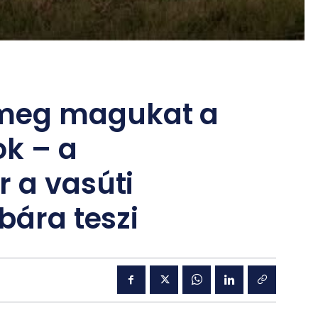
meg magukat a
ok – a
 a vasúti
bára teszi