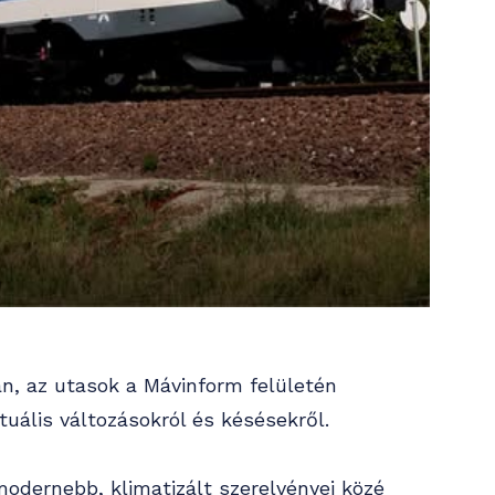
án, az utasok a Mávinform felületén
uális változásokról és késésekről.
odernebb, klimatizált szerelvényei közé