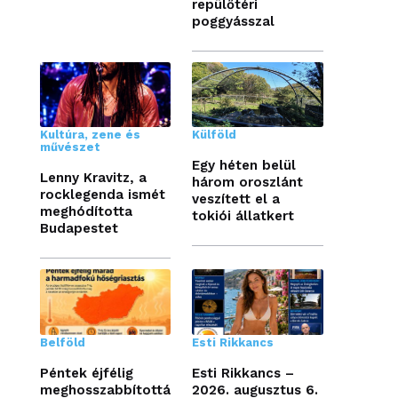
repülőtéri
poggyásszal
Kultúra, zene és
Külföld
művészet
Egy héten belül
Lenny Kravitz, a
három oroszlánt
rocklegenda ismét
veszített el a
meghódította
tokiói állatkert
Budapestet
Belföld
Esti Rikkancs
Péntek éjfélig
Esti Rikkancs –
meghosszabbítottá
2026. augusztus 6.