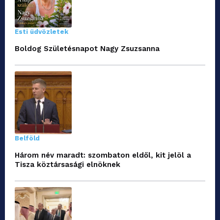
Esti üdvözletek
Boldog Születésnapot Nagy Zsuzsanna
Belföld
Három név maradt: szombaton eldől, kit jelöl a
Tisza köztársasági elnöknek