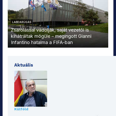
LABDARÚGÁS
L
Zsarolással vádolják, saját vezetői is
kihátráltak mögüle – megingott Gianni
Mo
Infantino hatalma a FIFA-ban
el
Aktuális
Külföld