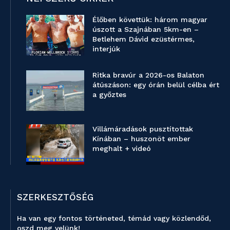
Élőben követtük: három magyar
úszott a Szajnában 5km-en –
Betlehem Dávid ezüstérmes,
interjúk
Ritka bravúr a 2026-os Balaton
átúszáson: egy órán belül célba ért
a győztes
Villámáradások pusztítottak
Kínában – huszonöt ember
meghalt + videó
SZERKESZTŐSÉG
Ha van egy fontos történeted, témád vagy közlendőd,
oszd meg velünk!