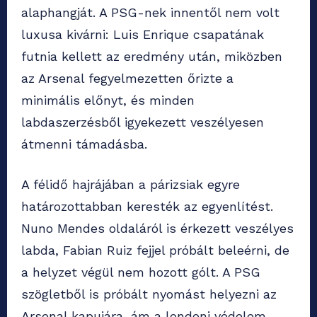
alaphangját. A PSG-nek innentől nem volt
luxusa kivárni: Luis Enrique csapatának
futnia kellett az eredmény után, miközben
az Arsenal fegyelmezetten őrizte a
minimális előnyt, és minden
labdaszerzésből igyekezett veszélyesen
átmenni támadásba.
A félidő hajrájában a párizsiak egyre
határozottabban keresték az egyenlítést.
Nuno Mendes oldaláról is érkezett veszélyes
labda, Fabian Ruiz fejjel próbált beleérni, de
a helyzet végül nem hozott gólt. A PSG
szögletből is próbált nyomást helyezni az
Arsenal kapujára, ám a londoni védelem