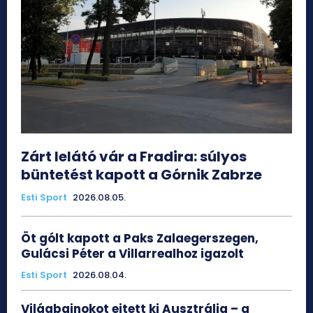
Zárt lelátó vár a Fradira: súlyos
büntetést kapott a Górnik Zabrze
Esti Sport
2026.08.05.
Öt gólt kapott a Paks Zalaegerszegen,
Gulácsi Péter a Villarrealhoz igazolt
Esti Sport
2026.08.04.
Világbajnokot ejtett ki Ausztrália – a