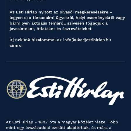
Az Esti Hírlap nyitott az olvasói megkeresésekre –
legyen szó társadalmi ügyekről, helyi eseményekről vagy
bármilyen aktuális témáról, szívesen fogadjuk a
javaslatokat, ötleteket és észrevételeket.
Írj nekünk bizalommal az info[kukac]estihirlap.hu
címre.
Az Esti Hírlap - 1897 óta a magyar közélet része. Több
mint egy évszázaddal ezelőtt alapították, és mára a