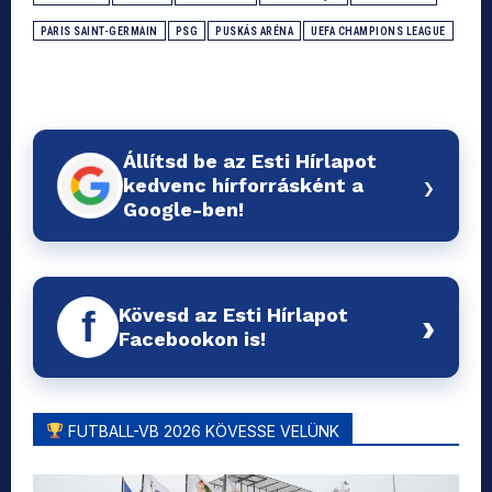
PARIS SAINT-GERMAIN
PSG
PUSKÁS ARÉNA
UEFA CHAMPIONS LEAGUE
Állítsd be az Esti Hírlapot
›
kedvenc hírforrásként a
Google-ben!
Kövesd az Esti Hírlapot
f
›
Facebookon is!
FUTBALL-VB 2026 KÖVESSE VELÜNK