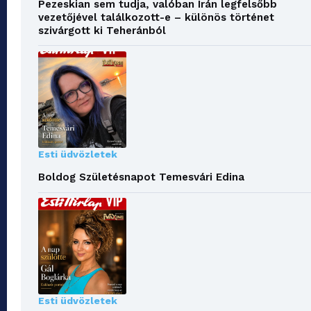
Pezeskian sem tudja, valóban Irán legfelsőbb
vezetőjével találkozott-e – különös történet
szivárgott ki Teheránból
Esti üdvözletek
Boldog Születésnapot Temesvári Edina
Esti üdvözletek