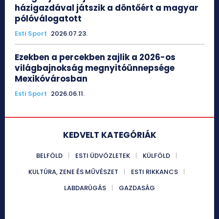
házigazdával játszik a döntőért a magyar
pólóválogatott
Esti Sport
2026.07.23.
Ezekben a percekben zajlik a 2026-os
világbajnokság megnyitóünnepsége
Mexikóvárosban
Esti Sport
2026.06.11.
KEDVELT KATEGÓRIÁK
BELFÖLD
ESTI ÜDVÖZLETEK
KÜLFÖLD
KULTÚRA, ZENE ÉS MŰVÉSZET
ESTI RIKKANCS
LABDARÚGÁS
GAZDASÁG