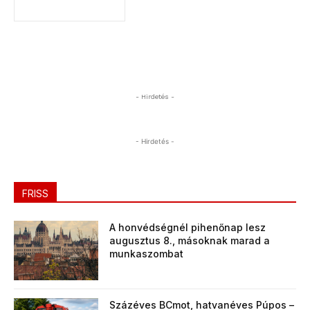
- Hirdetés -
- Hirdetés -
FRISS
A honvédségnél pihenőnap lesz
augusztus 8., másoknak marad a
munkaszombat
Százéves BCmot, hatvanéves Púpos –