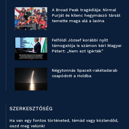
A Broad Peak tragédiája: Nirmal
Purját és kilenc hegymászó társát
temette maga alá a lavina
Felföldi József korábbi nyílt
támogatója is számon kéri Magyar
Pétert: „Nem ezt ígérték”
Négytonnás SpaceX-rakétadarab
csapódott a Holdba
SZERKESZTŐSÉG
Ha van egy fontos történeted, témád vagy közlendőd,
oszd meg velünk!