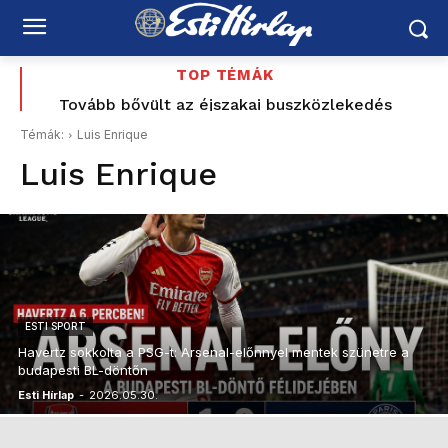
TOP TÉMÁK
Tovább bővült az éjszakai buszközlekedés
Budapest és az agglomeráció között
Témák:
Luis Enrique
Luis Enrique
ESTI SPORT
Havertz sokkolta a PSG-t: Arsenal-előnnyel mentek szünetre a
budapesti BL-döntőn
Esti Hírlap
-
2026.05.30.