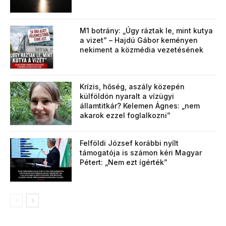
M1 botrány: „Úgy ráztak le, mint kutya
a vizet” – Hajdú Gábor keményen
nekiment a közmédia vezetésének
Krízis, hőség, aszály közepén
külföldön nyaralt a vízügyi
államtitkár? Kelemen Ágnes: „nem
akarok ezzel foglalkozni”
Felföldi József korábbi nyílt
támogatója is számon kéri Magyar
Pétert: „Nem ezt ígérték”