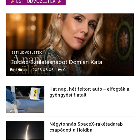
ESTI ÜDVÖZLETEK
ESTI ÜDVÖZLETEK
Boldog Születésnapot Domján Kata
Esti Hírlap
-
2026.08.06.
0
E
Hat nap, hét feltört autó – elfogták a
gyöngyösi fiatalt
Négytonnás SpaceX-rakétadarab
csapódott a Holdba