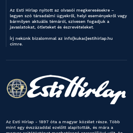
Az Esti Hírlap nyitott az olvasói megkeresésekre –
legyen szó társadalmi ügyekről, helyi eseményekről vagy
bármilyen aktuális témáról, szívesen fogadjuk a
javaslatokat, ötleteket és észrevételeket.
Írj nekünk bizalommal az info[kukac]estihirlap.hu
címre.
Az Esti Hírlap - 1897 óta a magyar közélet része. Több
mint egy évszázaddal ezelőtt alapították, és mára a