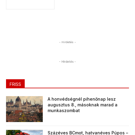
- Hirdetés -
- Hirdetés -
FRISS
A honvédségnél pihenőnap lesz
augusztus 8., másoknak marad a
munkaszombat
Százéves BCmot, hatvanéves Púpos –