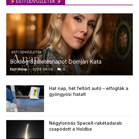
ESTI ÜDVÖZLETEK
ESTI ÜDVÖZLETEK
Boldog Születésnapot Domján Kata
Esti Hírlap
-
2026.08.06.
0
E
Hat nap, hét feltört autó – elfogták a
gyöngyösi fiatalt
Négytonnás SpaceX-rakétadarab
csapódott a Holdba