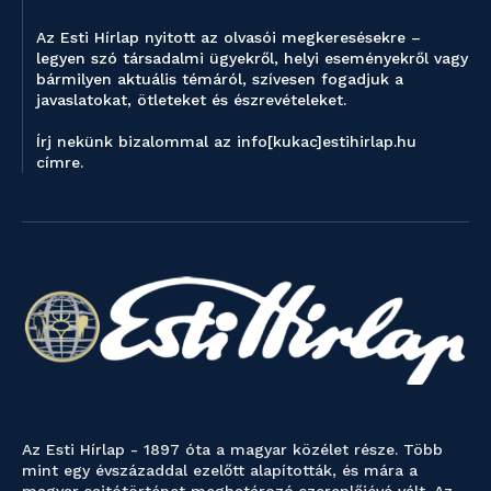
Az Esti Hírlap nyitott az olvasói megkeresésekre –
legyen szó társadalmi ügyekről, helyi eseményekről vagy
bármilyen aktuális témáról, szívesen fogadjuk a
javaslatokat, ötleteket és észrevételeket.
Írj nekünk bizalommal az info[kukac]estihirlap.hu
címre.
Az Esti Hírlap - 1897 óta a magyar közélet része. Több
mint egy évszázaddal ezelőtt alapították, és mára a