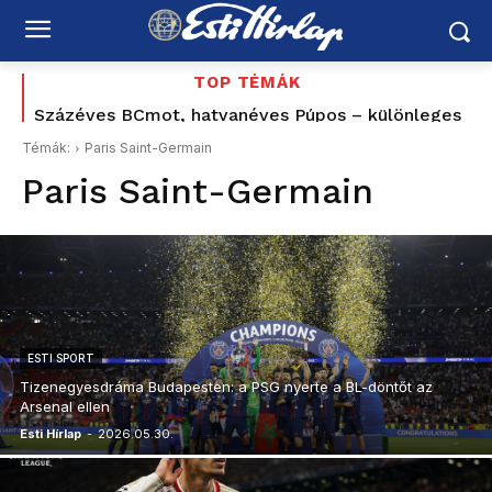
TOP TÉMÁK
Százéves BCmot, hatvanéves Púpos – különleges
Tovább bővült az éjszakai buszközlekedés
Budapest és az agglomeráció között
retró évvel ünnepel a MÁV
Témák:
Paris Saint-Germain
Paris Saint-Germain
ESTI SPORT
Tizenegyesdráma Budapesten: a PSG nyerte a BL-döntőt az
Arsenal ellen
Esti Hírlap
-
2026.05.30.