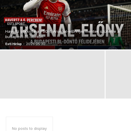
ESTI SPORT
Havertz sokkolta a PSG-t: Arsenal-előnnyel mentek szünetre a
budapesti BL-döntőn
Esti Hírlap
-
2026.05.30.
No posts to display