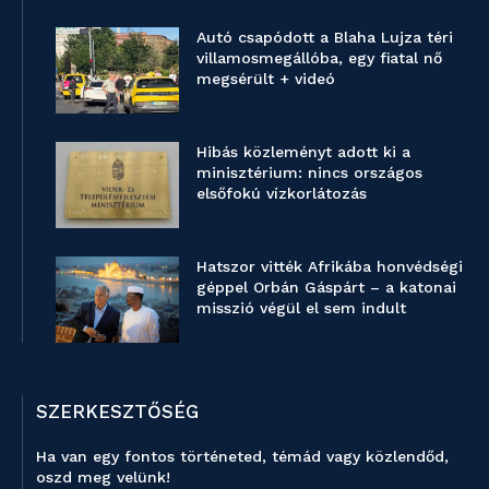
Autó csapódott a Blaha Lujza téri
villamosmegállóba, egy fiatal nő
megsérült + videó
Hibás közleményt adott ki a
minisztérium: nincs országos
elsőfokú vízkorlátozás
Hatszor vitték Afrikába honvédségi
géppel Orbán Gáspárt – a katonai
misszió végül el sem indult
SZERKESZTŐSÉG
Ha van egy fontos történeted, témád vagy közlendőd,
oszd meg velünk!