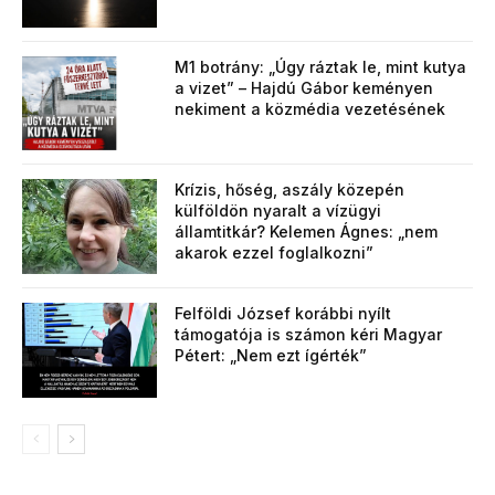
M1 botrány: „Úgy ráztak le, mint kutya
a vizet” – Hajdú Gábor keményen
nekiment a közmédia vezetésének
Krízis, hőség, aszály közepén
külföldön nyaralt a vízügyi
államtitkár? Kelemen Ágnes: „nem
akarok ezzel foglalkozni”
Felföldi József korábbi nyílt
támogatója is számon kéri Magyar
Pétert: „Nem ezt ígérték”