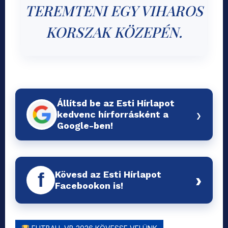
TEREMTENI EGY VIHAROS
KORSZAK KÖZEPÉN.
Állítsd be az Esti Hírlapot
›
kedvenc hírforrásként a
Google-ben!
Kövesd az Esti Hírlapot
f
›
Facebookon is!