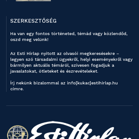
SZERKESZTŐSÉG
Ha van egy fontos történeted, témád vagy közlendőd,
oszd meg velünk!
Az Esti Hírlap nyitott az olvasói megkeresésekre –
legyen szó társadalmi ügyekről, helyi eseményekről vagy
bármilyen aktuális témáról, szívesen fogadjuk a
javaslatokat, ötleteket és észrevételeket.
Írj nekünk bizalommal az info[kukac]estihirlap.hu
címre.