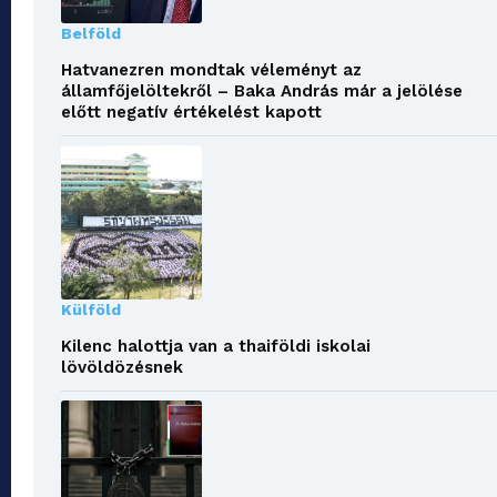
Belföld
Hatvanezren mondtak véleményt az
államfőjelöltekről – Baka András már a jelölése
előtt negatív értékelést kapott
Külföld
Kilenc halottja van a thaiföldi iskolai
lövöldözésnek