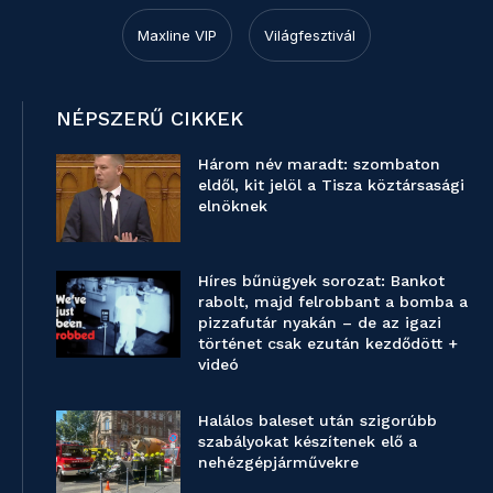
Maxline VIP
Világfesztivál
NÉPSZERŰ CIKKEK
Három név maradt: szombaton
eldől, kit jelöl a Tisza köztársasági
elnöknek
Híres bűnügyek sorozat: Bankot
rabolt, majd felrobbant a bomba a
pizzafutár nyakán – de az igazi
történet csak ezután kezdődött +
videó
Halálos baleset után szigorúbb
szabályokat készítenek elő a
nehézgépjárművekre