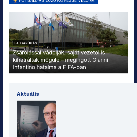
FUTBALL-VB 2026 KÖVESSE VELÜNK
LABDARÚGÁS
L
Zsarolással vádolják, saját vezetői is
kihátráltak mögüle – megingott Gianni
Mo
Infantino hatalma a FIFA-ban
el
Aktuális