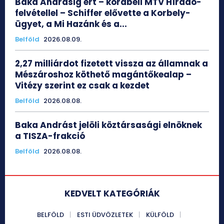
Baka Andrásig ért – korabeli MTV Híradó-
felvétellel – Schiffer elővette a Korbely-
ügyet, a Mi Hazánk és a...
Belföld
2026.08.09.
2,27 milliárdot fizetett vissza az államnak a
Mészároshoz köthető magántőkealap –
Vitézy szerint ez csak a kezdet
Belföld
2026.08.08.
Baka Andrást jelöli köztársasági elnöknek
a TISZA-frakció
Belföld
2026.08.08.
KEDVELT KATEGÓRIÁK
BELFÖLD
ESTI ÜDVÖZLETEK
KÜLFÖLD