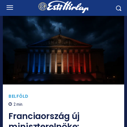
BELFÖLD
2
min.
Franciaország új
miniszterelnöke: