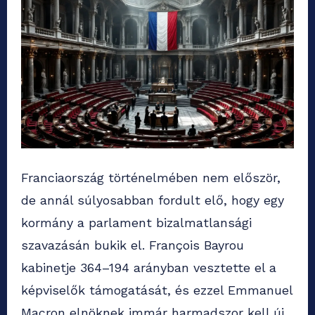
Franciaország történelmében nem először,
de annál súlyosabban fordult elő, hogy egy
kormány a parlament bizalmatlansági
szavazásán bukik el. François Bayrou
kabinetje 364–194 arányban vesztette el a
képviselők támogatását, és ezzel Emmanuel
Macron elnöknek immár harmadszor kell új