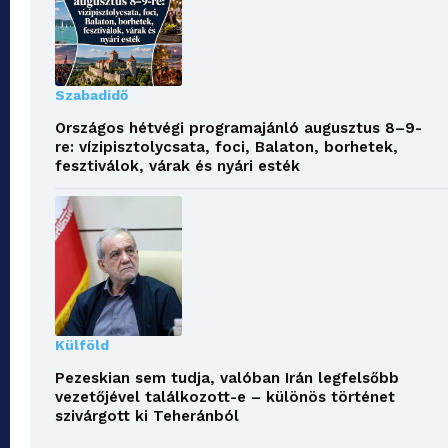
Szabadidő
Országos hétvégi programajánló augusztus 8–9-
re: vízipisztolycsata, foci, Balaton, borhetek,
fesztiválok, várak és nyári esték
Külföld
Pezeskian sem tudja, valóban Irán legfelsőbb
vezetőjével találkozott-e – különös történet
szivárgott ki Teheránból