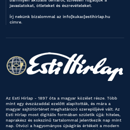
javaslatokat, ötleteket és észrevételeket.
Írj nekünk bizalommal az info[kukac]estihirlap.hu
címre.
Az Esti Hírlap - 1897 óta a magyar közélet része. Több
mint egy évszázaddal ezelőtt alapították, és mára a
magyar sajtótörténet meghatározó szereplőjévé vált. Az
Esti Hírlap most digitális formában születik újjá: hiteles,
naprakész és sokszínű tartalommal jelentkezik nap mint
nap. Ötvözi a hagyományos újságírás értékeit a modern