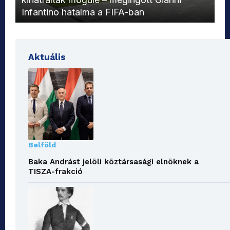
Infantino hatalma a FIFA-ban
el
Aktuális
Belföld
Baka Andrást jelöli köztársasági elnöknek a
TISZA-frakció