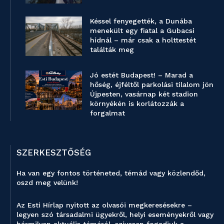
Késsel fenyegették, a Dunába
menekült egy fiatal a Gubacsi
hídnál – már csak a holttestét
találták meg
Jó estét Budapest! – Marad a
hőség, éjféltől parkolási tilalom jön
Újpesten, vasárnap két stadion
környékén is korlátozzák a
forgalmat
SZERKESZTŐSÉG
Ha van egy fontos történeted, témád vagy közlendőd,
oszd meg velünk!
Az Esti Hírlap nyitott az olvasói megkeresésekre –
legyen szó társadalmi ügyekről, helyi eseményekről vagy
bármilyen aktuális témáról, szívesen fogadjuk a