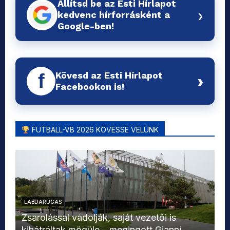
Állítsd be az Esti Hírlapot
›
kedvenc hírforrásként a
Google-ben!
Kövesd az Esti Hírlapot
f
›
Facebookon is!
FUTBALL-VB 2026 KÖVESSE VELÜNK
LABDARÚGÁS
L
Zsarolással vádolják, saját vezetői is
kihátráltak mögüle – megingott Gianni
Mo