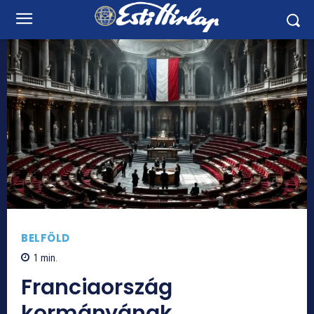
BELFÖLD
1
min.
Franciaország
kormányának