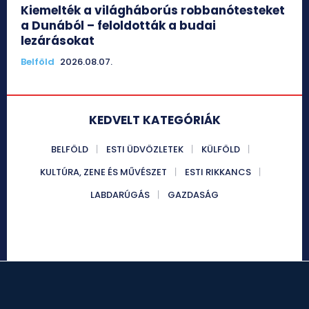
Kiemelték a világháborús robbanótesteket
a Dunából – feloldották a budai
lezárásokat
Belföld
2026.08.07.
KEDVELT KATEGÓRIÁK
BELFÖLD
ESTI ÜDVÖZLETEK
KÜLFÖLD
KULTÚRA, ZENE ÉS MŰVÉSZET
ESTI RIKKANCS
LABDARÚGÁS
GAZDASÁG