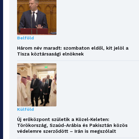
Belföld
Három név maradt: szombaton eldől, kit jelöl a
Tisza köztársasági elnöknek
Külföld
Új erőközpont születik a Közel-Keleten:
Törökország, Szaúd-Arábia és Pakisztán közös
védelemre szerződött – Irán is megszólalt