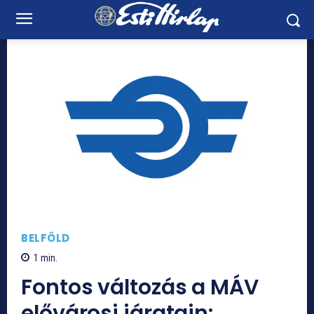
BELFÖLD
1
min.
Fontos változás a MÁV
elővárosi járatain: