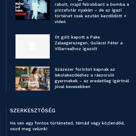
rabolt, majd felrobbant a bomba a
pizzafutár nyakán – de az igazi
történet csak ezután kezdődött +
videó
Öt gólt kapott a Paks
Zalaegerszegen, Gulácsi Péter a
Villarrealhoz igazolt
Százezer forintot kapnak az
iskolakezdéshez a rászoruló
gyermekek – az eredetileg ígértnél
jóval kevesebben
SZERKESZTŐSÉG
Ha van egy fontos történeted, témád vagy közlendőd,
oszd meg velünk!