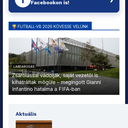
Facebookon is!
FUTBALL-VB 2026 KÖVESSE VELÜNK
LABDARÚGÁS
L
Zsarolással vádolják, saját vezetői is
kihátráltak mögüle – megingott Gianni
Mo
Infantino hatalma a FIFA-ban
el
Aktuális