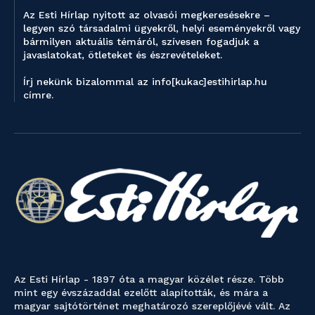
Az Esti Hírlap nyitott az olvasói megkeresésekre –
legyen szó társadalmi ügyekről, helyi eseményekről vagy
bármilyen aktuális témáról, szívesen fogadjuk a
javaslatokat, ötleteket és észrevételeket.
Írj nekünk bizalommal az info[kukac]estihirlap.hu
címre.
Az Esti Hírlap - 1897 óta a magyar közélet része. Több
mint egy évszázaddal ezelőtt alapították, és mára a
magyar sajtótörténet meghatározó szereplőjévé vált. Az