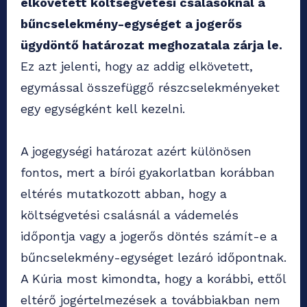
elkövetett költségvetési csalásoknál a
bűncselekmény-egységet a jogerős
ügydöntő határozat meghozatala zárja le.
Ez azt jelenti, hogy az addig elkövetett,
egymással összefüggő részcselekményeket
egy egységként kell kezelni.
A jogegységi határozat azért különösen
fontos, mert a bírói gyakorlatban korábban
eltérés mutatkozott abban, hogy a
költségvetési csalásnál a vádemelés
időpontja vagy a jogerős döntés számít-e a
bűncselekmény-egységet lezáró időpontnak.
A Kúria most kimondta, hogy a korábbi, ettől
eltérő jogértelmezések a továbbiakban nem