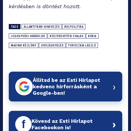
kérdésben is döntést hozott.
TAGS
ÁLLAMTITKÁRI KINEVEZÉS
BELPOILITIKA
JOGEGYSÉGI HATÁROZAT
KÖLTSÉGVETÉSI CSALÁS
KÚRIA
MAGYAR KÖZLÖNY
ORSZÁGGYŰLÉS
TOROCZKAI LÁSZLÓ
Állítsd be az Esti Hírlapot
›
kedvenc hírforrásként a
Google-ben!
Kövesd az Esti Hírlapot
f
›
Facebookon is!