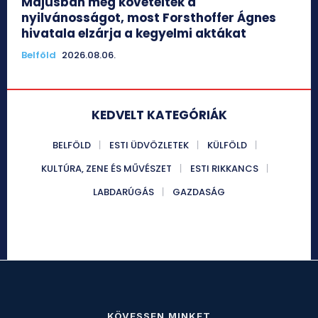
Májusban még követelték a
nyilvánosságot, most Forsthoffer Ágnes
hivatala elzárja a kegyelmi aktákat
Belföld
2026.08.06.
KEDVELT KATEGÓRIÁK
BELFÖLD
ESTI ÜDVÖZLETEK
KÜLFÖLD
KULTÚRA, ZENE ÉS MŰVÉSZET
ESTI RIKKANCS
LABDARÚGÁS
GAZDASÁG
KÖVESSEN MINKET