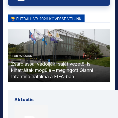
FUTBALL-VB 2026 KÖVESSE VELÜNK
LABDARÚGÁS
L
Zsarolással vádolják, saját vezetői is
kihátráltak mögüle – megingott Gianni
Mo
Infantino hatalma a FIFA-ban
el
Aktuális