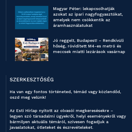
Magyar Péter: lekapcsolhatják
azokat az ipari nagyfogyasztókat,
amelyek nem csökkentik az
áramhasználatukat
Jó reggelt, Budapest! – Rendkívüli
hőség, rövidített M4-es metró és
meccsek miatti lezárások vasárnap
SZERKESZTŐSÉG
Ha van egy fontos történeted, témád vagy közlendőd,
oszd meg velünk!
Az Esti Hírlap nyitott az olvasói megkeresésekre –
legyen szó társadalmi ügyekről, helyi eseményekről vagy
bármilyen aktuális témáról, szívesen fogadjuk a
javaslatokat, ötleteket és észrevételeket.