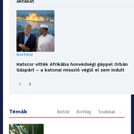
aktákat
Belföld
Hatszor vitték Afrikába honvédségi géppel Orbán
Gáspárt – a katonai misszió végül el sem indult
Témák
Belföld
BorVilág
Továbbiak