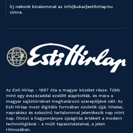
Írj nekünk bizalommal az info[kukac]estihirlap.hu
címre.
Az Esti Hírlap - 1897 óta a magyar közélet része. Több
mint egy évszázaddal ezelőtt alapították, és mára a
magyar sajtótörténet meghatározó szereplőjévé vált. Az
Esti Hírlap most digitális formában születik újjá: hiteles,
naprakész és sokszínű tartalommal jelentkezik nap mint
nap. Ötvözi a hagyományos újságírás értékeit a modern
technológiával - a múlt tapasztalataival, a jelen
ritmusában.