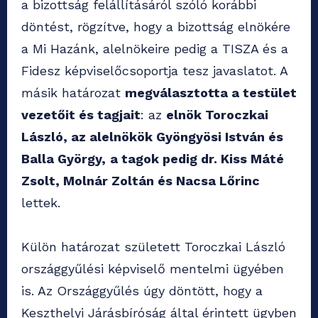
a bizottság felállításáról szóló korábbi
döntést, rögzítve, hogy a bizottság elnökére
a Mi Hazánk, alelnökeire pedig a TISZA és a
Fidesz képviselőcsoportja tesz javaslatot. A
másik határozat
megválasztotta a testület
vezetőit és tagjait
: az
elnök Toroczkai
László, az alelnökök Gyöngyösi István és
Balla György,
a tagok pedig dr. Kiss Máté
Zsolt, Molnár Zoltán és Nacsa Lőrinc
lettek.
Külön határozat született Toroczkai László
országgyűlési képviselő mentelmi ügyében
is. Az Országgyűlés úgy döntött, hogy a
Keszthelyi Járásbíróság által érintett ügyben