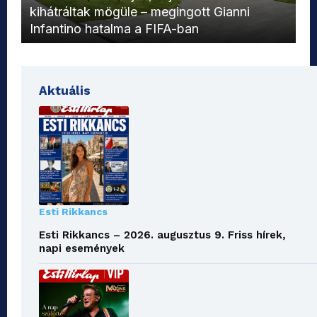
kihátráltak mögüle – megingott Gianni
Mo
Infantino hatalma a FIFA-ban
el
Aktuális
Esti Rikkancs
Esti Rikkancs – 2026. augusztus 9. Friss hírek,
napi események