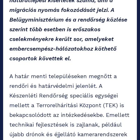
határátlépési kísérletek száma, ami a
migrációs nyomás fokozódását jelzi. A
Belügyminisztérium és a rendőrség közlése
szerint több esetben is erőszakos
cselekményekre került sor, amelyeket
embercsempész-hálózatokhoz köthető
csoportok követtek el.
A határ menti településeken megnőtt a
rendőri és határvédelmi jelenlét. A
Készenléti Rendőrség speciális egységei
mellett a Terrorelhárítási Központ (TEK) is
bekapcsolódott az intézkedésekbe. Emellett
technikai fejlesztések is zajlanak, például
újabb drónok és éjjellátó kamerarendszerek