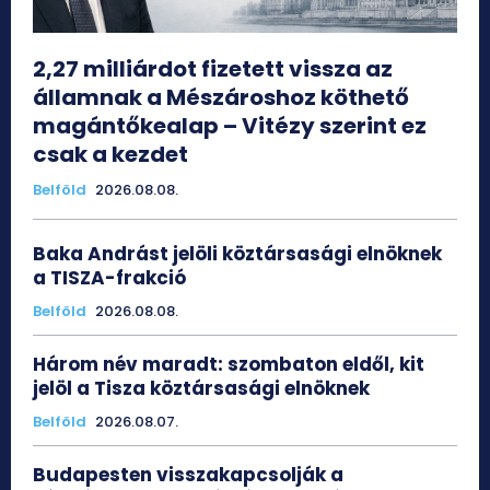
2,27 milliárdot fizetett vissza az
államnak a Mészároshoz köthető
magántőkealap – Vitézy szerint ez
csak a kezdet
Belföld
2026.08.08.
Baka Andrást jelöli köztársasági elnöknek
a TISZA-frakció
Belföld
2026.08.08.
Három név maradt: szombaton eldől, kit
jelöl a Tisza köztársasági elnöknek
Belföld
2026.08.07.
Budapesten visszakapcsolják a