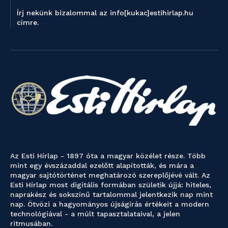
Írj nekünk bizalommal az info[kukac]estihirlap.hu
címre.
Az Esti Hírlap - 1897 óta a magyar közélet része. Több
mint egy évszázaddal ezelőtt alapították, és mára a
magyar sajtótörténet meghatározó szereplőjévé vált. Az
Esti Hírlap most digitális formában születik újjá: hiteles,
naprakész és sokszínű tartalommal jelentkezik nap mint
nap. Ötvözi a hagyományos újságírás értékeit a modern
technológiával - a múlt tapasztalataival, a jelen
ritmusában.