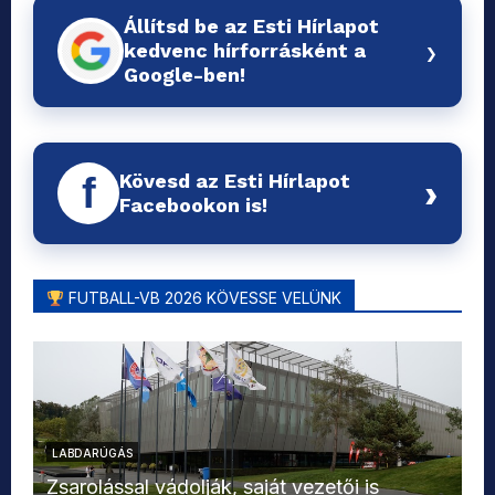
Állítsd be az Esti Hírlapot
›
kedvenc hírforrásként a
Google-ben!
Kövesd az Esti Hírlapot
f
›
Facebookon is!
FUTBALL-VB 2026 KÖVESSE VELÜNK
LABDARÚGÁS
L
Zsarolással vádolják, saját vezetői is