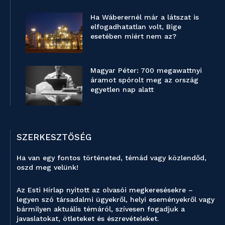
Ha Wáberernél már a látszat is
elfogadhatatlan volt, Bige
esetében miért nem az?
Magyar Péter: 700 megawattnyi
áramot spórolt meg az ország
egyetlen nap alatt
SZERKESZTŐSÉG
Ha van egy fontos történeted, témád vagy közlendőd,
oszd meg velünk!
Az Esti Hírlap nyitott az olvasói megkeresésekre –
legyen szó társadalmi ügyekről, helyi eseményekről vagy
bármilyen aktuális témáról, szívesen fogadjuk a
javaslatokat, ötleteket és észrevételeket.