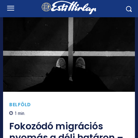
BELFÖLD
1
min.
Fokozódó migrációs
nyomás a déli határon –