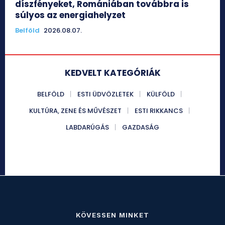
díszfényeket, Romániában továbbra is
súlyos az energiahelyzet
Belföld
2026.08.07.
KEDVELT KATEGÓRIÁK
BELFÖLD
ESTI ÜDVÖZLETEK
KÜLFÖLD
KULTÚRA, ZENE ÉS MŰVÉSZET
ESTI RIKKANCS
LABDARÚGÁS
GAZDASÁG
KÖVESSEN MINKET