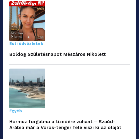
Esti üdvözletek
Boldog Születésnapot Mészáros Nikolett
Egyéb
Hormuz forgalma a tizedére zuhant – Szaúd-
Arábia már a Vörös-tenger felé viszi ki az olaját