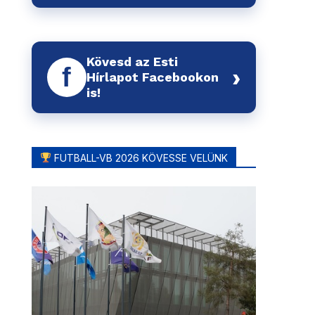
Kövesd az Esti
f
›
Hírlapot Facebookon
is!
FUTBALL-VB 2026 KÖVESSE VELÜNK