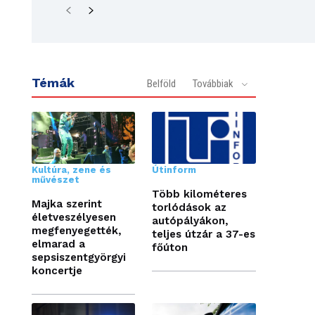
Témák
Belföld
Továbbiak
Kultúra, zene és
Útinform
művészet
Több kilométeres
Majka szerint
torlódások az
életveszélyesen
autópályákon,
megfenyegették,
teljes útzár a 37-es
elmarad a
főúton
sepsiszentgyörgyi
koncertje