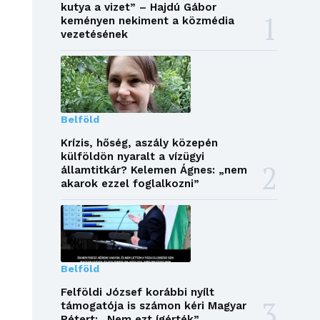
kutya a vizet” – Hajdú Gábor
keményen nekiment a közmédia
vezetésének
Belföld
Krízis, hőség, aszály közepén
külföldön nyaralt a vízügyi
államtitkár? Kelemen Ágnes: „nem
akarok ezzel foglalkozni”
Belföld
Felföldi József korábbi nyílt
támogatója is számon kéri Magyar
Pétert: „Nem ezt ígérték”