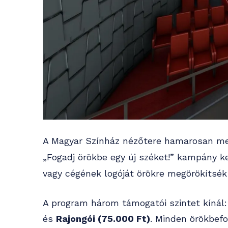
A Magyar Színház nézőtere hamarosan meg
„Fogadj örökbe egy új széket!” kampány ke
vagy cégének logóját örökre megörökítsék 
A program három támogatói szintet kínál
és
Rajongói (75.000 Ft)
. Minden örökbef