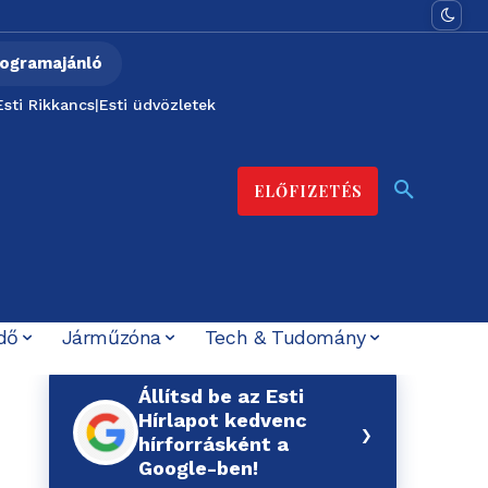
ogramajánló
Esti Rikkancs
|
Esti üdvözletek
ELŐFIZETÉS
dő
Járműzóna
Tech & Tudomány
Állítsd be az Esti
Hírlapot kedvenc
›
hírforrásként a
Google-ben!