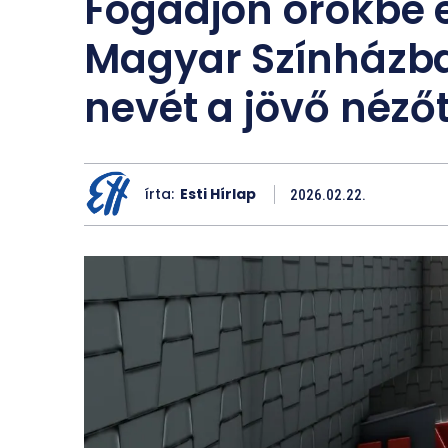
Fogadjon örökbe 
Magyar Színházban
nevét a jövő néző
írta:
Esti Hírlap
2026.02.22.