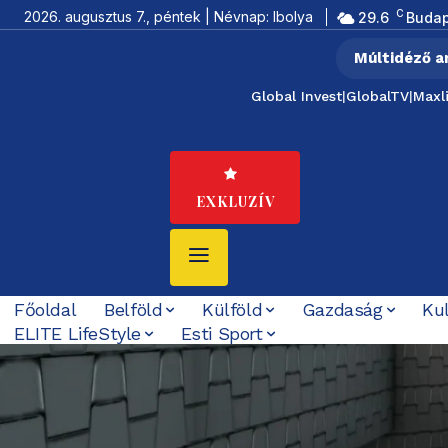
C
2026. augusztus 7., péntek | Névnap: Ibolya
29.6
Budap
Múltidéző a
Global Invest
|
GlobalTV
|
Maxl
EXKLUZÍV
Főoldal
Belföld
Külföld
Gazdaság
Ku
ELITE LifeStyle
Esti Sport