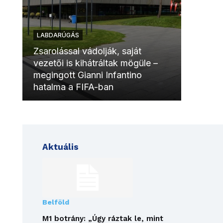
LABDARÚGÁS
LABDAR
Zsarolással vádolják, saját
vezetői is kihátráltak mögüle –
Molinóv
megingott Gianni Infantino
szurkol
hatalma a FIFA-ban
meccsk
Aktuális
Belföld
M1 botrány: „Úgy ráztak le, mint