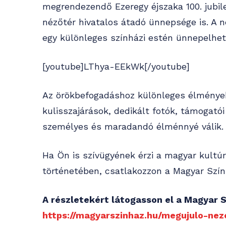
megrendezendő Ezeregy éjszaka 100. jubil
nézőtér hivatalos átadó ünnepsége is. A n
egy különleges színházi estén ünnepelhet
[youtube]LThya-EEkWk[/youtube]
Az örökbefogadáshoz különleges élmények 
kulisszajárások, dedikált fotók, támogatói 
személyes és maradandó élménnyé válik.
Ha Ön is szívügyének érzi a magyar kultú
történetében, csatlakozzon a Magyar Szí
A részletekért látogasson el a Magyar 
https://magyarszinhaz.hu/megujulo-nez