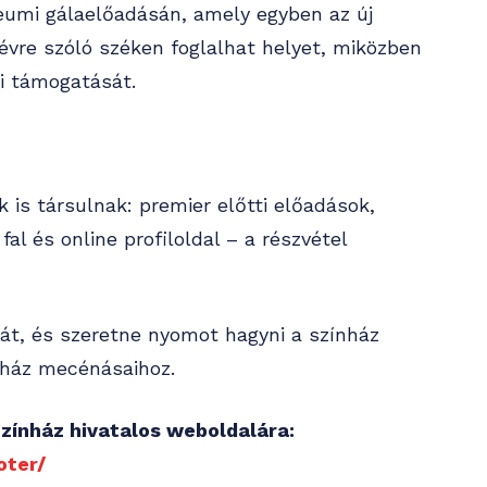
eumi gálaelőadásán, amely egyben az új
évre szóló széken foglalhat helyet, miközben
i támogatását.
is társulnak: premier előtti előadások,
fal és online profiloldal – a részvétel
rát, és szeretne nyomot hagyni a színház
nház mecénásaihoz.
Színház hivatalos weboldalára:
oter/