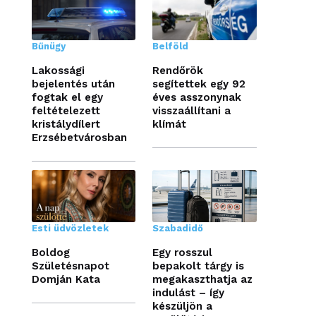
Bűnügy
Belföld
Lakossági
Rendőrök
bejelentés után
segítettek egy 92
fogtak el egy
éves asszonynak
feltételezett
visszaállítani a
kristálydílert
klímát
Erzsébetvárosban
Esti üdvözletek
Szabadidő
Boldog
Egy rosszul
Születésnapot
bepakolt tárgy is
Domján Kata
megakaszthatja az
indulást – így
készüljön a