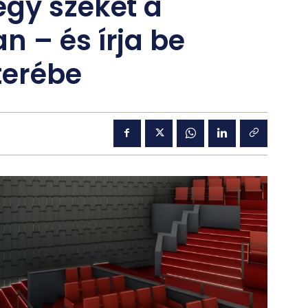
egy széket a
 – és írja be
terébe