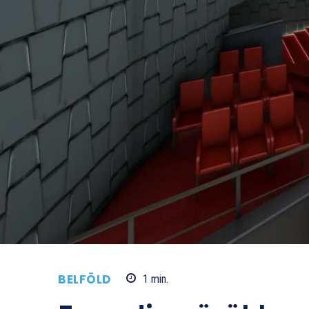
BELFÖLD
1
min.