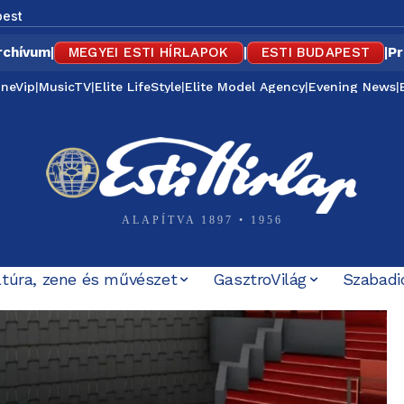
est
rchívum
|
MEGYEI ESTI HÍRLAPOK
|
ESTI BUDAPEST
|
Pr
ineVip
|
MusicTV
|
Elite LifeStyle
|
Elite Model Agency
|
Evening News
|
ALAPÍTVA 1897 • 1956
ltúra, zene és művészet
GasztroVilág
Szabadi