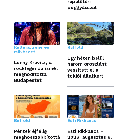
repülőtéri
poggyásszal
Kultúra, zene és
Külföld
művészet
Egy héten belül
Lenny Kravitz, a
három oroszlánt
rocklegenda ismét
veszített el a
meghódította
tokiói állatkert
Budapestet
Belföld
Esti Rikkancs
Péntek éjfélig
Esti Rikkancs –
meghosszabbítottá
2026. augusztus 6.