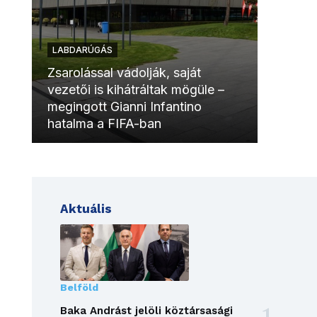
LABDARÚGÁS
LABDAR
Zsarolással vádolják, saját
vezetői is kihátráltak mögüle –
Molinóv
megingott Gianni Infantino
szurkol
hatalma a FIFA-ban
meccsk
Aktuális
Belföld
Baka Andrást jelöli köztársasági