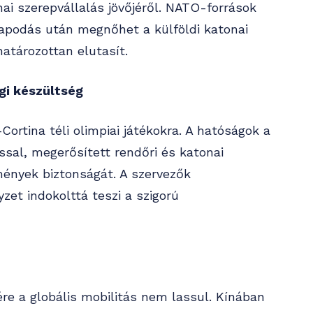
nai szerepvállalás jövőjéről. NATO-források
lapodás után megnőhet a külföldi katonai
határozottan elutasít.
gi készültség
Cortina téli olimpiai játékokra. A hatóságok a
ssal, megerősített rendőri és katonai
emények biztonságát. A szervezők
zet indokolttá teszi a szigorú
ére a globális mobilitás nem lassul. Kínában