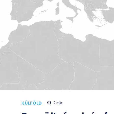
KÜLFÖLD
2
min.