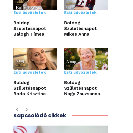
Esti üdvözletek
Esti üdvözletek
Boldog
Boldog
Születésnapot
Születésnapot
Balogh Tímea
Mikes Anna
Esti üdvözletek
Esti üdvözletek
Boldog
Boldog
Születésnapot
Születésnapot
Boda Krisztina
Nagy Zsuzsanna
Kapcsolódó cikkek