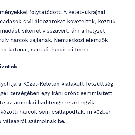
ményekkel folytatódott. A kelet-ukrajnai
madások civil áldozatokat követeltek, köztük
ámadást sikerrel visszavert, ám a helyzet
enzív harcok zajlanak. Nemzetközi elemzők
em katonai, sem diplomáciai téren.
ázatok
yolítja a Közel-Keleten kialakult feszültség.
ger térségében egy iráni drónt semmisített
e az amerikai haditengerészet egyik
 közötti harcok sem csillapodtak, miközben
 válságról számolnak be.