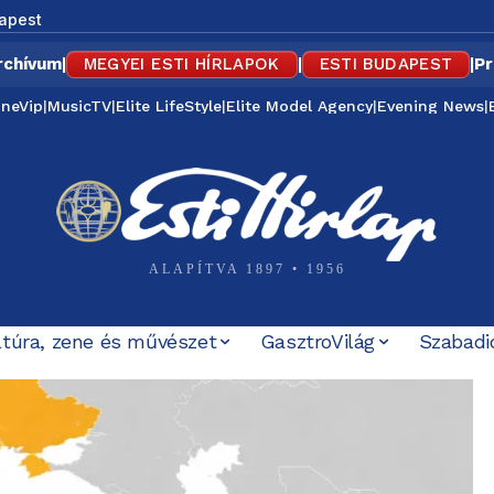
apest
rchívum
|
MEGYEI ESTI HÍRLAPOK
|
ESTI BUDAPEST
|
Pr
ineVip
|
MusicTV
|
Elite LifeStyle
|
Elite Model Agency
|
Evening News
|
ALAPÍTVA 1897 • 1956
ltúra, zene és művészet
GasztroVilág
Szabadi