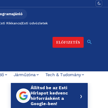
ogramajánló
Esti Rikkancs
|
Esti üdvözletek
ELŐFIZETÉS
dő
Járműzóna
Tech & Tudomány
Állítsd be az Esti
Hírlapot kedvenc
›
hírforrásként a
Google-ben!