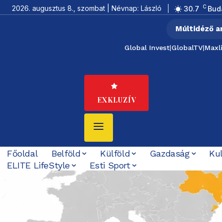
C
2026. augusztus 8., szombat | Névnap: László
30.7
Bud
Múltidéző a
Global Invest
|
GlobalTV
|
Maxl
EXKLUZÍV
Főoldal
Belföld
Külföld
Gazdaság
Ku
ELITE LifeStyle
Esti Sport