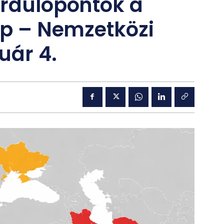
ordulópontok a
lap – Nemzetközi
uár 4.