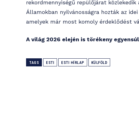
rekordmennyiségű repülőjárat közlekedik 
Államokban nyilvánosságra hozták az idei
amelyek már most komoly érdeklődést vál
A világ 2026 elején is törékeny egyensú
TAGS
ESTI
ESTI HÍRLAP
KÜLFÖLD