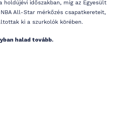
a holdújévi időszakban, míg az Egyesült
 NBA All-Star mérkőzés csapatkereteit,
tottak ki a szurkolók körében.
lyban halad tovább.