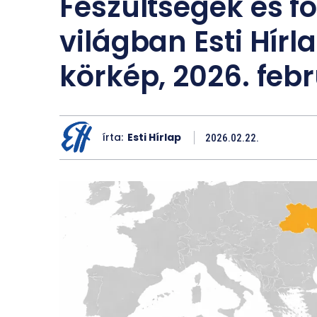
Feszültségek és f
világban Esti Hír
körkép, 2026. febr
írta:
Esti Hírlap
2026.02.22.