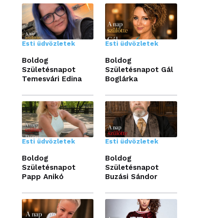
Esti üdvözletek
Esti üdvözletek
Boldog
Boldog
Születésnapot
Születésnapot Gál
Temesvári Edina
Boglárka
Esti üdvözletek
Esti üdvözletek
Boldog
Boldog
Születésnapot
Születésnapot
Papp Anikó
Buzási Sándor