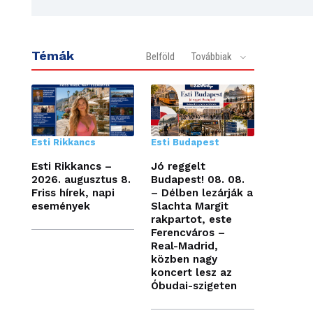
Témák
Belföld
Továbbiak
Esti Rikkancs
Esti Budapest
Esti Rikkancs –
Jó reggelt
2026. augusztus 8.
Budapest! 08. 08.
Friss hírek, napi
– Délben lezárják a
események
Slachta Margit
rakpartot, este
Ferencváros –
Real-Madrid,
közben nagy
koncert lesz az
Óbudai-szigeten