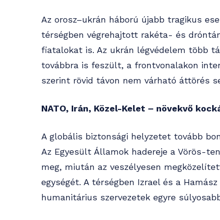
Az orosz–ukrán háború újabb tragikus ese
térségben végrehajtott rakéta- és dróntá
fiatalokat is. Az ukrán légvédelem több t
továbbra is feszült, a frontvonalakon int
szerint rövid távon nem várható áttörés s
NATO, Irán, Közel-Kelet – növekvő kock
A globális biztonsági helyzetet tovább bon
Az Egyesült Államok hadereje a Vörös-ten
meg, miután az veszélyesen megközelített
egységét. A térségben Izrael és a Hamász
humanitárius szervezetek egyre súlyosabb