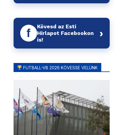
Kövesd az Esti
f
›
Hírlapot Facebookon
is!
FUTBALL-VB 2026 KÖVESSE VELÜNK