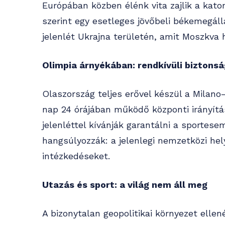
Európában közben élénk vita zajlik a kato
szerint egy esetleges jövőbeli békemegál
jelenlét Ukrajna területén, amit Moszkva 
Olimpia árnyékában: rendkívüli biztonsá
Olaszország teljes erővel készül a Milano–
nap 24 órájában működő központi irányítá
jelenléttel kívánják garantálni a sportes
hangsúlyozzák: a jelenlegi nemzetközi hely
intézkedéseket.
Utazás és sport: a világ nem áll meg
A bizonytalan geopolitikai környezet ellen