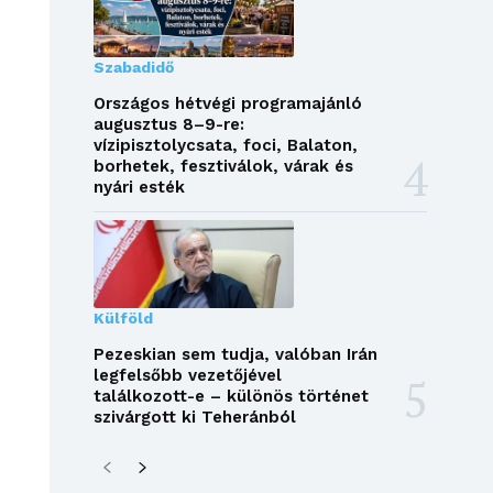
Szabadidő
Országos hétvégi programajánló
augusztus 8–9-re:
vízipisztolycsata, foci, Balaton,
borhetek, fesztiválok, várak és
nyári esték
Külföld
Pezeskian sem tudja, valóban Irán
legfelsőbb vezetőjével
találkozott-e – különös történet
szivárgott ki Teheránból